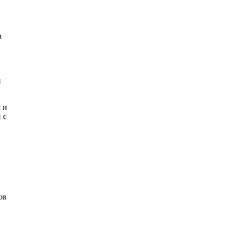
а
й
 и
 с
ов