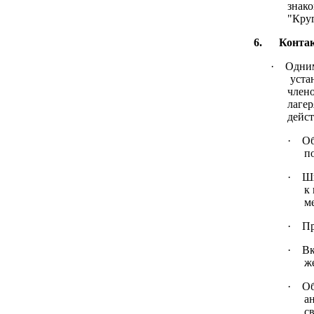
знако
"Круг
6. Контак
·
Одним
устан
члено
лаге
дейст
·
Об
п
·
Ши
к
м
·
Пр
·
Вк
ж
·
Об
а
с