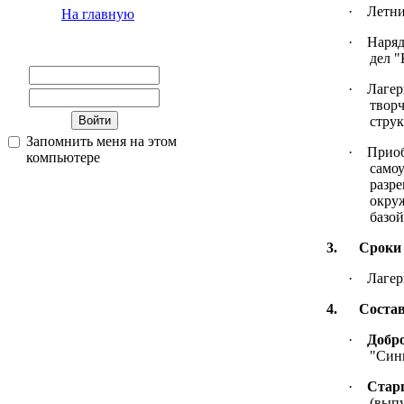
·
Летни
На главную
·
Наряд
дел "
·
Лагер
творч
стру
Запомнить меня на этом
·
Приоб
компьютере
само
разре
окру
базо
3. Сроки 
·
Лагер
4. Состав
·
Добр
"Син
·
Стар
(выпу