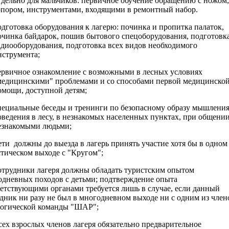
дельно для мальчиков: первичное обучение обращению с ножом,
опором, инструментами, входящими в ремонтный набор.
дготовка оборудования к лагерю: починка и пропитка палаток,
очинка байдарок, пошив бытового спецоборудования, подготовк
адиооборудования, подготовка всех видов необходимого
нструмента;
рвичное ознакомление с возможными в лесных условиях
медицинскими" проблемами и со способами первой медицинско
омощи, доступной детям;
ециальные беседы и тренинги по безопасному образу мышления
оведения в лесу, в незнакомых населенных пунктах, при общении
езнакомыми людьми;
ети должны до выезда в лагерь принять участие хотя бы в одном
тическом выходе с "Кругом";
отрудники лагеря должны обладать туристским опытом
одневных походов с детьми; подтверждение опыта
етствующими органами требуется лишь в случае, если данный
дник ни разу не был в многодневном выходе ни с одним из член
гогической команды "ШАР";
сех взрослых членов лагеря обязательно предварительное