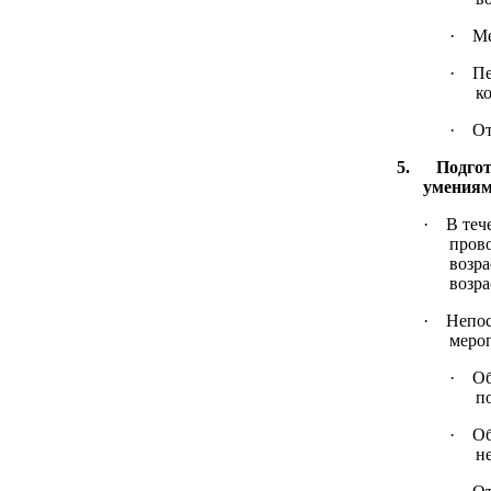
·
Ме
·
Пе
к
·
От
5. Подгото
умениям
·
В теч
прово
возра
возра
·
Непос
меро
·
Об
п
·
Об
н