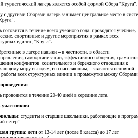
й туристический лагерь является особой формой Сбора "Круга".
у с другими Сборами лагерь занимает центральное место в сист
Круга".
ь готовится в течение всего учебного года: проводятся учебные,
еские, спортивные и другие мероприятия в рамках всех
ктурных единиц "Круга".
ретенные в лагере навыки – в частности, в области
управления, самоорганизации, эффективного общения, грамотно
шения конфликтов, сознательного и бережного отношения к
жающему миру и людям, его населяющим, – являются основной
й работы всех структурных единиц в промежутке между Сборами
проведения:
ь проводится в течение 20-40 дней в середине лета.
 участников:
овольцы
: студенты и старшие школьники, работающие в програ
ий ветер"
шая группа:
дети от 13-14 лет (после 8 класса) до 17 лет
скники текущего года).