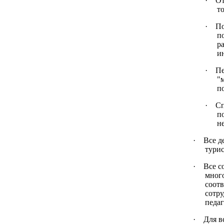
·
От
т
·
По
п
р
и
·
Пе
"
п
·
Сп
п
н
·
Все д
турис
·
Все с
мног
соотв
сотру
педа
·
Для в