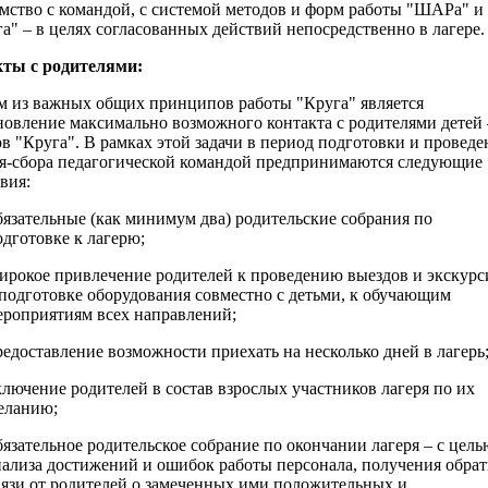
мство с командой, с системой методов и форм работы "ШАРа" и
а" – в целях согласованных действий непосредственно в лагере.
ты с родителями:
 из важных общих принципов работы "Круга" является
овление максимально возможного контакта с родителями детей 
в "Круга". В рамках этой задачи в период подготовки и проведе
ря-сбора педагогической командой предпринимаются следующие
вия:
язательные (как минимум два) родительские собрания по
одготовке к лагерю;
рокое привлечение родителей к проведению выездов и экскурс
 подготовке оборудования совместно с детьми, к обучающим
ероприятиям всех направлений;
едоставление возможности приехать на несколько дней в лагерь
лючение родителей в состав взрослых участников лагеря по их
еланию;
язательное родительское собрание по окончании лагеря – с цель
нализа достижений и ошибок работы персонала, получения обра
вязи от родителей о замеченных ими положительных и