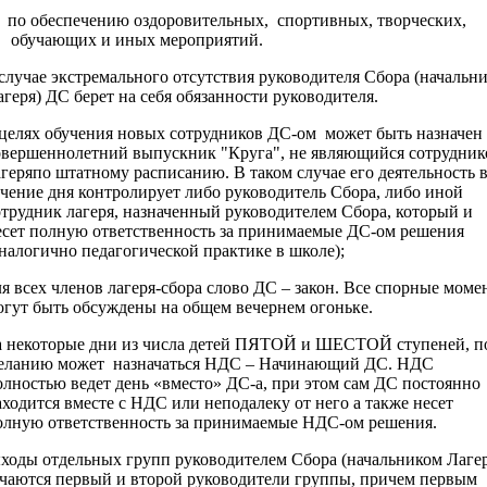
по обеспечению оздоровительных, спортивных, творческих,
обучающих и иных мероприятий.
случае экстремального отсутствия руководителя Сбора (начальн
агеря) ДС берет на себя обязанности руководителя.
целях обучения новых сотрудников ДС-ом может быть назначен
овершеннолетний выпускник "Круга", не являющийся сотрудни
агеряпо штатному расписанию. В таком случае его деятельность 
ечение дня контролирует либо руководитель Сбора, либо иной
отрудник лагеря, назначенный руководителем Сбора, который и
есет полную ответственность за принимаемые ДС-ом решения
аналогично педагогической практике в школе);
я всех членов лагеря-сбора слово ДС – закон. Все спорные моме
огут быть обсуждены на общем вечернем огоньке.
 некоторые дни из числа детей ПЯТОЙ и ШЕСТОЙ ступеней, п
еланию может назначаться НДС – Начинающий ДС. НДС
олностью ведет день «вместо» ДС-а, при этом сам ДС постоянно
аходится вместе с НДС или неподалеку от него а также несет
олную ответственность за принимаемые НДС-ом решения.
ходы отдельных групп руководителем Сбора (начальником Лагер
ачаются первый и второй руководители группы, причем первым