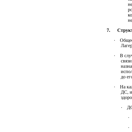
н
р
к
не
7. Структу
·
Общее
Лагер
·
В слу
связи
назна
испол
до ег
·
На ка
ДС, и
здоро
·
ДС
·
·