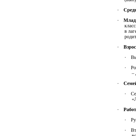
·
Средн
·
Млад
класс
в лаг
родит
·
Взрос
·
Вы
·
Ро
– 
·
Семей
·
Се
«
·
Работ
·
Ру
·
Вт
в