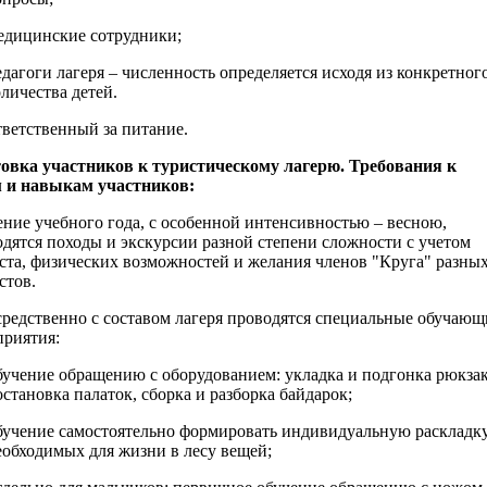
дицинские сотрудники;
дагоги лагеря – численность определяется исходя из конкретног
оличества детей.
ветственный за питание.
вка участников к туристическому лагерю. Требования к
 и навыкам участников:
ение учебного года, с особенной интенсивностью – весною,
дятся походы и экскурсии разной степени сложности с учетом
ста, физических возможностей и желания членов "Круга" разны
стов.
редственно с составом лагеря проводятся специальные обучающ
приятия:
учение обращению с оборудованием: укладка и подгонка рюкзак
остановка палаток, сборка и разборка байдарок;
учение самостоятельно формировать индивидуальную раскладк
еобходимых для жизни в лесу вещей;