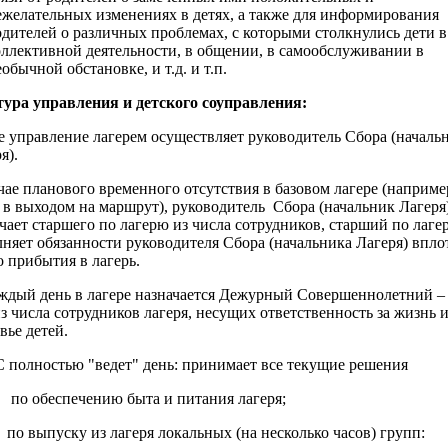
ежелательных изменениях в детях, а также для информирования
одителей о различных проблемах, с которыми столкнулись дети в
оллективной деятельности, в общении, в самообслуживании в
обычной обстановке, и т.д. и т.п.
ра управления и детского соуправления:
 управление лагерем осуществляет руководитель Сбора (началь
я).
чае планового временного отсутствия в базовом лагере (наприме
 в выходом на маршрут), руководитель Сбора (начальник Лагеря
чает старшего по лагерю из числа сотрудников, старший по лаге
няет обязанности руководителя Сбора (начальника Лагеря) впло
о прибытия в лагерь.
ждый день в лагере назначается Дежурный Совершеннолетний –
з числа сотрудников лагеря, несущих ответственность за жизнь 
вье детей.
 полностью "ведет" день: принимает все текущие решения
по обеспечению быта и питания лагеря;
по выпуску из лагеря локальных (на несколько часов) групп: