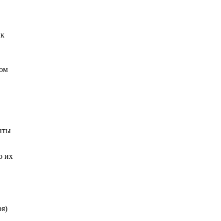
ик
ком
в
нты
о их
я)