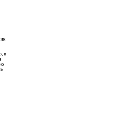
ник
р, в
)
рю
ть
и