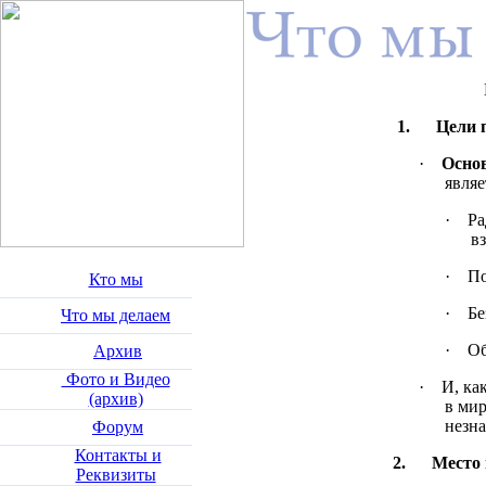
1. Цели п
·
Осно
явля
·
Ра
в
·
По
Кто мы
·
Бе
Что мы делаем
·
Об
Архив
Фото и Видео
·
И, ка
(архив)
в мир
незн
Форум
Контакты и
2. Место в
Реквизиты