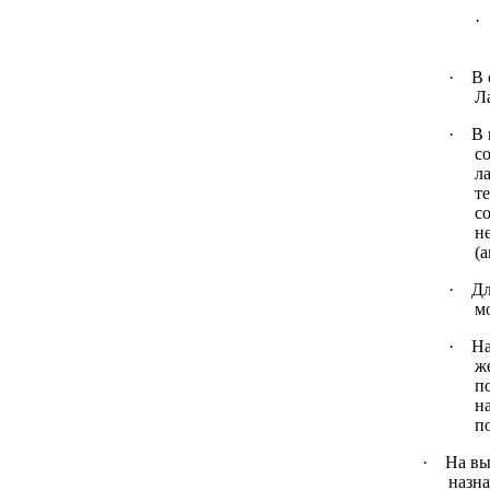
·
·
В 
Л
·
В 
с
л
т
с
н
(
·
Дл
м
·
На
ж
п
н
п
·
На вы
назн