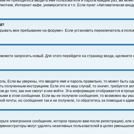
 вам не приходилось вводить имя пользователя и пароль каждый раз, вы може
отеке, Интернет-кафе, университете и т.п. Если пункт «Автоматически входи
ей?
крывать мое пребывание на форуме». Если установить переключатель в поло
а можете запросить новый. Для этого перейдите на страницу входа, щелкнит
оль. Если вы уверены, что вводите имя и пароль правильно, то может быть од
ть полученным инструкциям. Если это не ваш случай, то значит, требуется а
 до того, как они смогут в них войти. Эта информация отображается в проц
ными в этом сообщении. Если вы не получили сообщения, то возможно вы ука
ной почты, но сообщения так и не получили, то обратитесь за помощью к адм
рьте электронное сообщение, которое пришло вам после регистрации), или 
Администраторы могут удалять неактивных пользователей в целях уменьшени