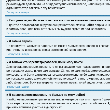
другой не смог воспользоваться вашей учетной записью. Для того чтобы
рекомендуем делать это на общедоступном компьютере, например в библи
администратор отключил эту возможность.
Вернуться наверх
» Как сделать, чтобы я не появлялся в списке активных пользовател
В центре пользователя в группе общих настроек можно найти опцию «С
и самому себе. Для всех остальных вы будете скрытым пользователем.
Вернуться наверх
» Я забыл пароль!
Не паникуйте! Хоть ваш пароль и не может быть восстановлен, вы всегд
инструкциям и вскоре вы снова сможете войти на форум.
Вернуться наверх
» Я только что зарегистрировался, но не могу войти!
Для начала проверьте, правильно ли вы вводите имя пользователя и пар
регистрации указали, что вам меньше 13 лет, то вам необходимо следова
пользователи были активированы самостоятельно, либо администратором
регистрации адрес электронной почты, то следуйте инструкциям, указан
либо фильтром. Если вы уверены, что ввели правильный адрес электрон
Вернуться наверх
» Я давно зарегистрирован, но больше не могу войти!
Наиболее вероятные причины: вы ввели неверное имя или пароль (прове
Если верно второе, то возможно вы не написали ни одного сообщения. 
принять активное участие в дискуссиях.