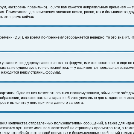
ум, настроены правильно). То, что вам кажется неправильным временем — э
еля. Примечание: для изменения часового пояса, равно, как и большинства д
ь это прямо сейчас.
времени (
DST
), но время по-прежнему отображается неверно, то это значит,
е установил поддержку вашего языка на форуме, или же просто никто еще не 
 пакета не существует, то не стесняйтесь — у вас имеется прекрасная возмож
 находится внизу страниц форума).
артинки. Одно из них может относиться к вашему званию, обычно это звёздоч
зображение, известно как «аватара» и обычно уникально для каждого пользов
ов и выяснить у него причины данного запрета.
ения количества отправленных пользователями сообщений, а также для иде
ажаются чуть ниже имен пользователей на страницах просмотра тем, а такж
не злоупотребляйте отправкой ненужных и бессмысленных сообщений только 