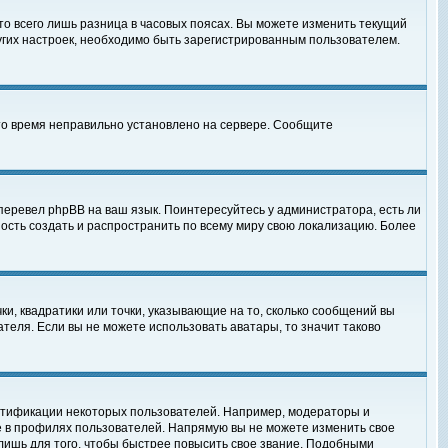
то всего лишь разница в часовых поясах. Вы можете изменить текущий
ругих настроек, необходимо быть зарегистрированным пользователем.
 что время неправильно установлено на сервере. Сообщите
перевел phpBB на ваш язык. Поинтересуйтесь у администратора, есть ли
ность создать и распространить по всему миру свою локализацию. Более
ки, квадратики или точки, указывающие на то, сколько сообщений вы
ателя. Если вы не можете использовать аватары, то значит таково
нтификации некоторых пользователей. Например, модераторы и
е в профилях пользователей. Напрямую вы не можете изменить свое
лишь для того, чтобы быстрее повысить свое звание. Подобными