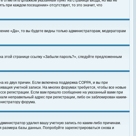
те отметить флажком указанный пункт на странице входа, но мы не
ть при каждом посещении» отсутствует, то это значит, что
жение «Да», то вы будете видны только администраторам, модераторам
е на этой странице ссылку «Забыли пароль?», следуйте предложенным
на из двух причин. Если включена поддержка COPPA, и вы при
ктивация учетной записи. На многих форумах требуется, чтобы все новые
ессе регистрации. Если вам пришло сообщение на указанный вами при
зали неправильный адрес при регистрации, либо он заблокирован каким-
инистратору форума.
администратор удалил вашу учетную запись по каким-либо причинам.
я размера базы данных. Попробуйте зарегистрироваться снова и