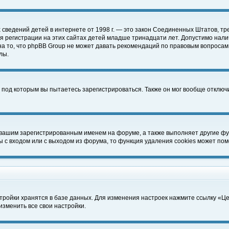
чных сведений детей в интернете от 1998 г. — это закон Соединенных Штатов
 регистрации на этих сайтах детей младше тринадцати лет. Допустимо нали
а то, что phpBB Group не может давать рекомендаций по правовым вопросам
лы.
 под которым вы пытаетесь зарегистрироваться. Также он мог вообще отклю
 вашим зарегистрированным именем на форуме, а также выполняет другие фун
с входом или с выходом из форума, то функция удаления cookies может пом
тройки хранятся в базе данных. Для изменения настроек нажмите ссылку «Ц
изменить все свои настройки.