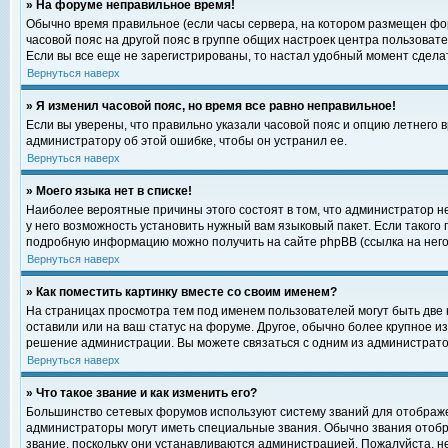
» На форуме неправильное время!
Обычно время правильное (если часы сервера, на котором размещен фор
часовой пояс на другой пояс в группе общих настроек центра пользоват
Если вы все еще не зарегистрированы, то настал удобный момент сделат
Вернуться наверх
» Я изменил часовой пояс, но время все равно неправильное!
Если вы уверены, что правильно указали часовой пояс и опцию летнего 
администратору об этой ошибке, чтобы он устранил ее.
Вернуться наверх
» Моего языка нет в списке!
Наиболее вероятные причины этого состоят в том, что администратор н
у него возможность установить нужный вам языковый пакет. Если такого
подробную информацию можно получить на сайте phpBB (ссылка на него
Вернуться наверх
» Как поместить картинку вместе со своим именем?
На страницах просмотра тем под именем пользователей могут быть две к
оставили или на ваш статус на форуме. Другое, обычно более крупное и
решение администрации. Вы можете связаться с одним из администратор
Вернуться наверх
» Что такое звание и как изменить его?
Большинство сетевых форумов используют систему званий для отображ
администраторы могут иметь специальные звания. Обычно звания отобр
звание, поскольку они устанавливаются администрацией. Пожалуйста, 