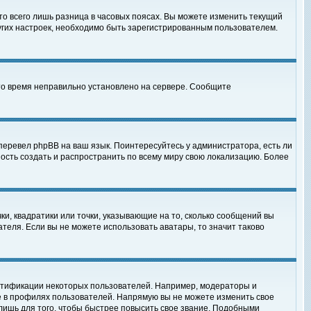
то всего лишь разница в часовых поясах. Вы можете изменить текущий
ругих настроек, необходимо быть зарегистрированным пользователем.
 что время неправильно установлено на сервере. Сообщите
перевел phpBB на ваш язык. Поинтересуйтесь у администратора, есть ли
ность создать и распространить по всему миру свою локализацию. Более
ки, квадратики или точки, указывающие на то, сколько сообщений вы
ателя. Если вы не можете использовать аватары, то значит таково
нтификации некоторых пользователей. Например, модераторы и
е в профилях пользователей. Напрямую вы не можете изменить свое
лишь для того, чтобы быстрее повысить свое звание. Подобными