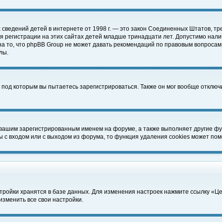
чных сведений детей в интернете от 1998 г. — это закон Соединенных Штатов
 регистрации на этих сайтах детей младше тринадцати лет. Допустимо нали
а то, что phpBB Group не может давать рекомендаций по правовым вопросам
лы.
 под которым вы пытаетесь зарегистрироваться. Также он мог вообще отклю
 вашим зарегистрированным именем на форуме, а также выполняет другие фун
с входом или с выходом из форума, то функция удаления cookies может пом
тройки хранятся в базе данных. Для изменения настроек нажмите ссылку «Ц
изменить все свои настройки.