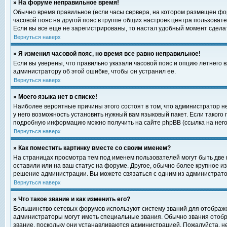
» На форуме неправильное время!
Обычно время правильное (если часы сервера, на котором размещен фор
часовой пояс на другой пояс в группе общих настроек центра пользоват
Если вы все еще не зарегистрированы, то настал удобный момент сделат
Вернуться наверх
» Я изменил часовой пояс, но время все равно неправильное!
Если вы уверены, что правильно указали часовой пояс и опцию летнего 
администратору об этой ошибке, чтобы он устранил ее.
Вернуться наверх
» Моего языка нет в списке!
Наиболее вероятные причины этого состоят в том, что администратор н
у него возможность установить нужный вам языковый пакет. Если такого
подробную информацию можно получить на сайте phpBB (ссылка на него
Вернуться наверх
» Как поместить картинку вместе со своим именем?
На страницах просмотра тем под именем пользователей могут быть две к
оставили или на ваш статус на форуме. Другое, обычно более крупное и
решение администрации. Вы можете связаться с одним из администратор
Вернуться наверх
» Что такое звание и как изменить его?
Большинство сетевых форумов используют систему званий для отображ
администраторы могут иметь специальные звания. Обычно звания отобр
звание, поскольку они устанавливаются администрацией. Пожалуйста, 