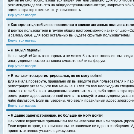
другой не смог воспользоваться вашей учетной записью. Для того чтобы
рекомендуем делать это на общедоступном компьютере, например в библи
администратор отключил эту возможность.
Вернуться наверх
» Как сделать, чтобы я не появлялся в списке активных пользовател
В центре пользователя в группе общих настроек можно найти опцию «С
и самому себе. Для всех остальных вы будете скрытым пользователем.
Вернуться наверх
» Я забыл пароль!
Не паникуйте! Хоть ваш пароль и не может быть восстановлен, вы всегд
инструкциям и вскоре вы снова сможете войти на форум.
Вернуться наверх
» Я только что зарегистрировался, но не могу войти!
Для начала проверьте, правильно ли вы вводите имя пользователя и пар
регистрации указали, что вам меньше 13 лет, то вам необходимо следова
пользователи были активированы самостоятельно, либо администратором
регистрации адрес электронной почты, то следуйте инструкциям, указан
либо фильтром. Если вы уверены, что ввели правильный адрес электрон
Вернуться наверх
» Я давно зарегистрирован, но больше не могу войти!
Наиболее вероятные причины: вы ввели неверное имя или пароль (прове
Если верно второе, то возможно вы не написали ни одного сообщения. 
принять активное участие в дискуссиях.