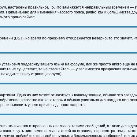
ум, настроены правильно). То, что вам кажется неправильным временем — э
еля. Примечание: для изменения часового пояса, равно, как и большинства д
ь это прямо сейчас.
времени (
DST
), но время по-прежнему отображается неверно, то это значит,
е установил поддержку вашего языка на форуме, или же просто никто еще не 
 пакета не существует, то не стесняйтесь — у вас имеется прекрасная возмож
 находится внизу страниц форума).
артинки. Одно из них может относиться к вашему званию, обычно это звёздоч
зображение, известно как «аватара» и обычно уникально для каждого пользов
ов и выяснить у него причины данного запрета.
ения количества отправленных пользователями сообщений, а также для иде
ажаются чуть ниже имен пользователей на страницах просмотра тем, а такж
не злоупотребляйте отправкой ненужных и бессмысленных сообщений только 