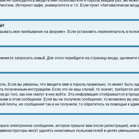
 вам не приходилось вводить имя пользователя и пароль каждый раз, вы може
отеке, Интернет-кафе, университете и т.п. Если пункт «Автоматически входи
ей?
крывать мое пребывание на форуме». Если установить переключатель в поло
а можете запросить новый. Для этого перейдите на страницу входа, щелкнит
оль. Если вы уверены, что вводите имя и пароль правильно, то может быть од
ть полученным инструкциям. Если это не ваш случай, то значит, требуется а
 до того, как они смогут в них войти. Эта информация отображается в проц
ными в этом сообщении. Если вы не получили сообщения, то возможно вы ука
ной почты, но сообщения так и не получили, то обратитесь за помощью к адм
рьте электронное сообщение, которое пришло вам после регистрации), или 
Администраторы могут удалять неактивных пользователей в целях уменьшени