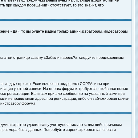
те отметить флажком указанный пункт на странице входа, но мы не
ть при каждом посещении» отсутствует, то это значит, что
жение «Да», то вы будете видны только администраторам, модераторам
е на этой странице ссылку «Забыли пароль?», следуйте предложенным
на из двух причин. Если включена поддержка COPPA, и вы при
ктивация учетной записи. На многих форумах требуется, чтобы все новые
ессе регистрации. Если вам пришло сообщение на указанный вами при
зали неправильный адрес при регистрации, либо он заблокирован каким-
инистратору форума.
администратор удалил вашу учетную запись по каким-либо причинам.
я размера базы данных. Попробуйте зарегистрироваться снова и