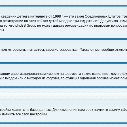
чных сведений детей в интернете от 1998 г. — это закон Соединенных Штатов
 регистрации на этих сайтах детей младше тринадцати лет. Допустимо нали
а то, что phpBB Group не может давать рекомендаций по правовым вопросам
лы.
 под которым вы пытаетесь зарегистрироваться. Также он мог вообще отклю
 вашим зарегистрированным именем на форуме, а также выполняет другие фун
с входом или с выходом из форума, то функция удаления cookies может пом
тройки хранятся в базе данных. Для изменения настроек нажмите ссылку «Ц
изменить все свои настройки.