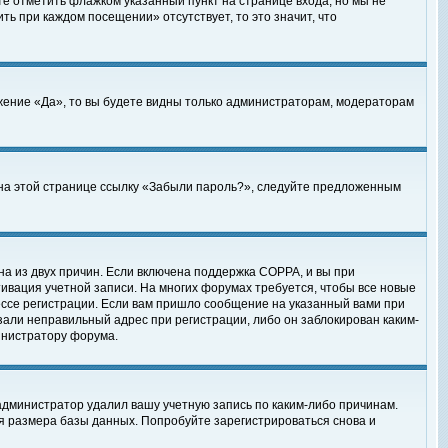
те отметить флажком указанный пункт на странице входа, но мы не
ть при каждом посещении» отсутствует, то это значит, что
жение «Да», то вы будете видны только администраторам, модераторам
е на этой странице ссылку «Забыли пароль?», следуйте предложенным
на из двух причин. Если включена поддержка COPPA, и вы при
ктивация учетной записи. На многих форумах требуется, чтобы все новые
ессе регистрации. Если вам пришло сообщение на указанный вами при
зали неправильный адрес при регистрации, либо он заблокирован каким-
инистратору форума.
администратор удалил вашу учетную запись по каким-либо причинам.
я размера базы данных. Попробуйте зарегистрироваться снова и