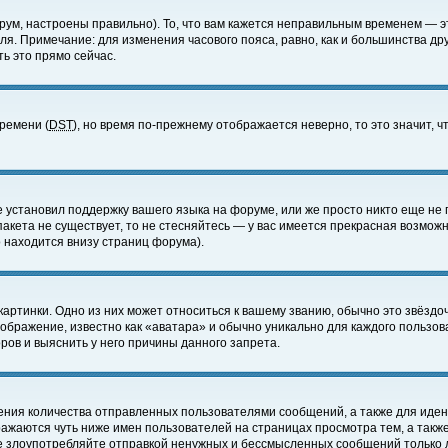
ум, настроены правильно). То, что вам кажется неправильным временем — э
еля. Примечание: для изменения часового пояса, равно, как и большинства д
ь это прямо сейчас.
времени (
DST
), но время по-прежнему отображается неверно, то это значит,
е установил поддержку вашего языка на форуме, или же просто никто еще не 
 пакета не существует, то не стесняйтесь — у вас имеется прекрасная возмож
 находится внизу страниц форума).
артинки. Одно из них может относиться к вашему званию, обычно это звёздоч
зображение, известно как «аватара» и обычно уникально для каждого пользов
ов и выяснить у него причины данного запрета.
ения количества отправленных пользователями сообщений, а также для иде
ажаются чуть ниже имен пользователей на страницах просмотра тем, а такж
не злоупотребляйте отправкой ненужных и бессмысленных сообщений только 