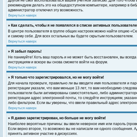
другой не смог воспользоваться вашей учетной записью. Для того чтобы
рекомендуем делать это на общедоступном компьютере, например в библи
администратор отключил эту возможность.
Вернуться наверх
» Как сделать, чтобы я не появлялся в списке активных пользовател
В центре пользователя в группе общих настроек можно найти опцию «С
и самому себе. Для всех остальных вы будете скрытым пользователем.
Вернуться наверх
» Я забыл пароль!
Не паникуйте! Хоть ваш пароль и не может быть восстановлен, вы всегд
инструкциям и вскоре вы снова сможете войти на форум.
Вернуться наверх
» Я только что зарегистрировался, но не могу войти!
Для начала проверьте, правильно ли вы вводите имя пользователя и пар
регистрации указали, что вам меньше 13 лет, то вам необходимо следова
пользователи были активированы самостоятельно, либо администратором
регистрации адрес электронной почты, то следуйте инструкциям, указан
либо фильтром. Если вы уверены, что ввели правильный адрес электрон
Вернуться наверх
» Я давно зарегистрирован, но больше не могу войти!
Наиболее вероятные причины: вы ввели неверное имя или пароль (прове
Если верно второе, то возможно вы не написали ни одного сообщения. 
принять активное участие в дискуссиях.