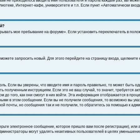
 вам не приходилось вводить имя пользователя и пароль каждый раз, вы може
отеке, Интернет-кафе, университете и т.п. Если пункт «Автоматически входи
ей?
крывать мое пребывание на форуме». Если установить переключатель в поло
а можете запросить новый. Для этого перейдите на страницу входа, щелкнит
оль. Если вы уверены, что вводите имя и пароль правильно, то может быть од
ть полученным инструкциям. Если это не ваш случай, то значит, требуется а
 до того, как они смогут в них войти. Эта информация отображается в проц
ными в этом сообщении. Если вы не получили сообщения, то возможно вы ука
ной почты, но сообщения так и не получили, то обратитесь за помощью к адм
рьте электронное сообщение, которое пришло вам после регистрации), или 
Администраторы могут удалять неактивных пользователей в целях уменьшени