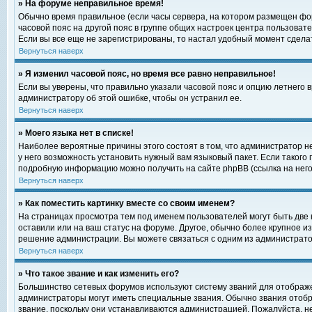
» На форуме неправильное время!
Обычно время правильное (если часы сервера, на котором размещен фор
часовой пояс на другой пояс в группе общих настроек центра пользоват
Если вы все еще не зарегистрированы, то настал удобный момент сделат
Вернуться наверх
» Я изменил часовой пояс, но время все равно неправильное!
Если вы уверены, что правильно указали часовой пояс и опцию летнего 
администратору об этой ошибке, чтобы он устранил ее.
Вернуться наверх
» Моего языка нет в списке!
Наиболее вероятные причины этого состоят в том, что администратор н
у него возможность установить нужный вам языковый пакет. Если такого
подробную информацию можно получить на сайте phpBB (ссылка на него
Вернуться наверх
» Как поместить картинку вместе со своим именем?
На страницах просмотра тем под именем пользователей могут быть две к
оставили или на ваш статус на форуме. Другое, обычно более крупное и
решение администрации. Вы можете связаться с одним из администратор
Вернуться наверх
» Что такое звание и как изменить его?
Большинство сетевых форумов используют систему званий для отображ
администраторы могут иметь специальные звания. Обычно звания отобр
звание, поскольку они устанавливаются администрацией. Пожалуйста, 