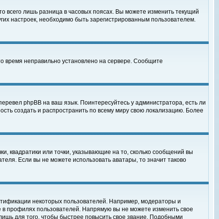
то всего лишь разница в часовых поясах. Вы можете изменить текущий
ругих настроек, необходимо быть зарегистрированным пользователем.
 что время неправильно установлено на сервере. Сообщите
перевел phpBB на ваш язык. Поинтересуйтесь у администратора, есть ли
ность создать и распространить по всему миру свою локализацию. Более
ки, квадратики или точки, указывающие на то, сколько сообщений вы
ателя. Если вы не можете использовать аватары, то значит таково
нтификации некоторых пользователей. Например, модераторы и
е в профилях пользователей. Напрямую вы не можете изменить свое
лишь для того, чтобы быстрее повысить свое звание. Подобными