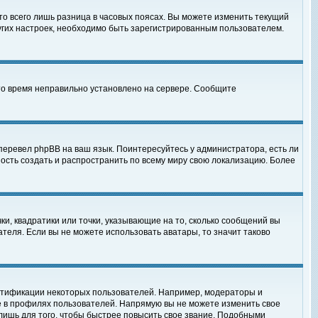
то всего лишь разница в часовых поясах. Вы можете изменить текущий
ругих настроек, необходимо быть зарегистрированным пользователем.
 что время неправильно установлено на сервере. Сообщите
перевел phpBB на ваш язык. Поинтересуйтесь у администратора, есть ли
ность создать и распространить по всему миру свою локализацию. Более
ки, квадратики или точки, указывающие на то, сколько сообщений вы
ателя. Если вы не можете использовать аватары, то значит таково
нтификации некоторых пользователей. Например, модераторы и
е в профилях пользователей. Напрямую вы не можете изменить свое
лишь для того, чтобы быстрее повысить свое звание. Подобными