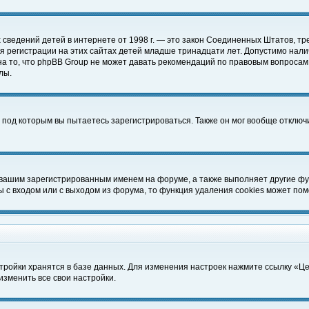
чных сведений детей в интернете от 1998 г. — это закон Соединенных Штатов
 регистрации на этих сайтах детей младше тринадцати лет. Допустимо нали
а то, что phpBB Group не может давать рекомендаций по правовым вопросам
лы.
 под которым вы пытаетесь зарегистрироваться. Также он мог вообще отклю
 вашим зарегистрированным именем на форуме, а также выполняет другие фун
с входом или с выходом из форума, то функция удаления cookies может пом
тройки хранятся в базе данных. Для изменения настроек нажмите ссылку «Ц
изменить все свои настройки.