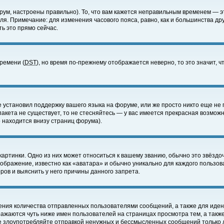
ум, настроены правильно). То, что вам кажется неправильным временем — э
еля. Примечание: для изменения часового пояса, равно, как и большинства д
ь это прямо сейчас.
времени (
DST
), но время по-прежнему отображается неверно, то это значит,
е установил поддержку вашего языка на форуме, или же просто никто еще не 
 пакета не существует, то не стесняйтесь — у вас имеется прекрасная возмож
 находится внизу страниц форума).
артинки. Одно из них может относиться к вашему званию, обычно это звёздоч
зображение, известно как «аватара» и обычно уникально для каждого пользов
ов и выяснить у него причины данного запрета.
ения количества отправленных пользователями сообщений, а также для иде
ажаются чуть ниже имен пользователей на страницах просмотра тем, а такж
не злоупотребляйте отправкой ненужных и бессмысленных сообщений только 