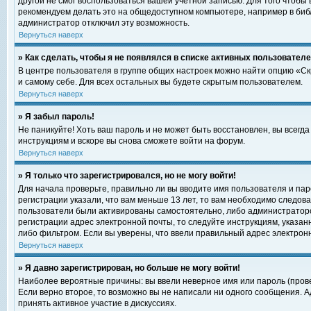
другой не смог воспользоваться вашей учетной записью. Для того чтобы
рекомендуем делать это на общедоступном компьютере, например в библи
администратор отключил эту возможность.
Вернуться наверх
» Как сделать, чтобы я не появлялся в списке активных пользовател
В центре пользователя в группе общих настроек можно найти опцию «С
и самому себе. Для всех остальных вы будете скрытым пользователем.
Вернуться наверх
» Я забыл пароль!
Не паникуйте! Хоть ваш пароль и не может быть восстановлен, вы всегд
инструкциям и вскоре вы снова сможете войти на форум.
Вернуться наверх
» Я только что зарегистрировался, но не могу войти!
Для начала проверьте, правильно ли вы вводите имя пользователя и пар
регистрации указали, что вам меньше 13 лет, то вам необходимо следова
пользователи были активированы самостоятельно, либо администратором
регистрации адрес электронной почты, то следуйте инструкциям, указан
либо фильтром. Если вы уверены, что ввели правильный адрес электрон
Вернуться наверх
» Я давно зарегистрирован, но больше не могу войти!
Наиболее вероятные причины: вы ввели неверное имя или пароль (прове
Если верно второе, то возможно вы не написали ни одного сообщения. 
принять активное участие в дискуссиях.