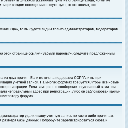
те отметить флажком указанный пункт на странице входа, но мы не
ть при каждом посещении» отсутствует, то это значит, что
жение «Да», то вы будете видны только администраторам, модераторам
е на этой странице ссылку «Забыли пароль?», следуйте предложенным
на из двух причин. Если включена поддержка COPPA, и вы при
ктивация учетной записи. На многих форумах требуется, чтобы все новые
ессе регистрации. Если вам пришло сообщение на указанный вами при
зали неправильный адрес при регистрации, либо он заблокирован каким-
инистратору форума.
администратор удалил вашу учетную запись по каким-либо причинам.
я размера базы данных. Попробуйте зарегистрироваться снова и