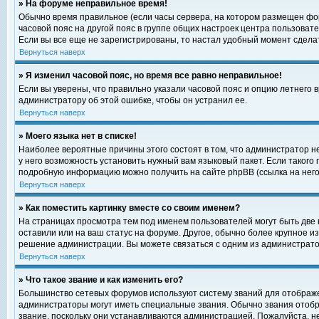
» На форуме неправильное время!
Обычно время правильное (если часы сервера, на котором размещен фор
часовой пояс на другой пояс в группе общих настроек центра пользоват
Если вы все еще не зарегистрированы, то настал удобный момент сделат
Вернуться наверх
» Я изменил часовой пояс, но время все равно неправильное!
Если вы уверены, что правильно указали часовой пояс и опцию летнего 
администратору об этой ошибке, чтобы он устранил ее.
Вернуться наверх
» Моего языка нет в списке!
Наиболее вероятные причины этого состоят в том, что администратор н
у него возможность установить нужный вам языковый пакет. Если такого
подробную информацию можно получить на сайте phpBB (ссылка на него
Вернуться наверх
» Как поместить картинку вместе со своим именем?
На страницах просмотра тем под именем пользователей могут быть две к
оставили или на ваш статус на форуме. Другое, обычно более крупное и
решение администрации. Вы можете связаться с одним из администратор
Вернуться наверх
» Что такое звание и как изменить его?
Большинство сетевых форумов используют систему званий для отображ
администраторы могут иметь специальные звания. Обычно звания отобр
звание, поскольку они устанавливаются администрацией. Пожалуйста, 