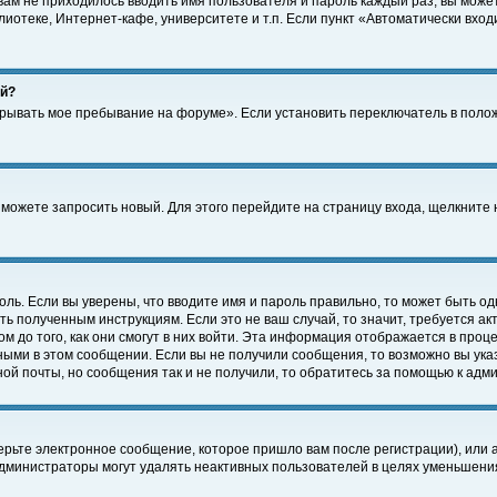
 вам не приходилось вводить имя пользователя и пароль каждый раз, вы може
отеке, Интернет-кафе, университете и т.п. Если пункт «Автоматически входи
ей?
крывать мое пребывание на форуме». Если установить переключатель в поло
а можете запросить новый. Для этого перейдите на страницу входа, щелкнит
оль. Если вы уверены, что вводите имя и пароль правильно, то может быть од
ть полученным инструкциям. Если это не ваш случай, то значит, требуется а
 до того, как они смогут в них войти. Эта информация отображается в проц
ными в этом сообщении. Если вы не получили сообщения, то возможно вы ука
ной почты, но сообщения так и не получили, то обратитесь за помощью к адм
рьте электронное сообщение, которое пришло вам после регистрации), или 
Администраторы могут удалять неактивных пользователей в целях уменьшени