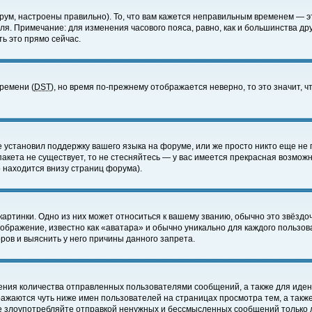
ум, настроены правильно). То, что вам кажется неправильным временем — э
еля. Примечание: для изменения часового пояса, равно, как и большинства д
ь это прямо сейчас.
времени (
DST
), но время по-прежнему отображается неверно, то это значит,
е установил поддержку вашего языка на форуме, или же просто никто еще не 
 пакета не существует, то не стесняйтесь — у вас имеется прекрасная возмож
 находится внизу страниц форума).
артинки. Одно из них может относиться к вашему званию, обычно это звёздоч
зображение, известно как «аватара» и обычно уникально для каждого пользов
ов и выяснить у него причины данного запрета.
ения количества отправленных пользователями сообщений, а также для иде
ажаются чуть ниже имен пользователей на страницах просмотра тем, а такж
не злоупотребляйте отправкой ненужных и бессмысленных сообщений только 