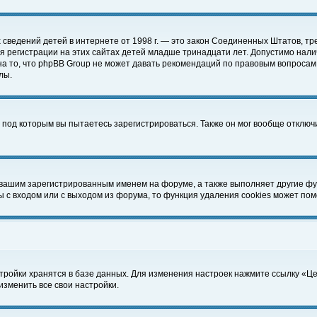
чных сведений детей в интернете от 1998 г. — это закон Соединенных Штатов
 регистрации на этих сайтах детей младше тринадцати лет. Допустимо нали
а то, что phpBB Group не может давать рекомендаций по правовым вопросам
лы.
 под которым вы пытаетесь зарегистрироваться. Также он мог вообще отклю
 вашим зарегистрированным именем на форуме, а также выполняет другие фун
с входом или с выходом из форума, то функция удаления cookies может пом
тройки хранятся в базе данных. Для изменения настроек нажмите ссылку «Ц
изменить все свои настройки.