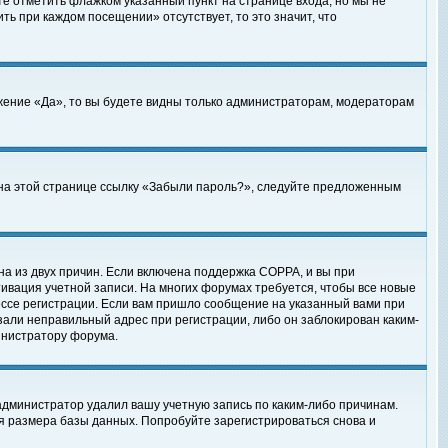
те отметить флажком указанный пункт на странице входа, но мы не
ть при каждом посещении» отсутствует, то это значит, что
жение «Да», то вы будете видны только администраторам, модераторам
е на этой странице ссылку «Забыли пароль?», следуйте предложенным
на из двух причин. Если включена поддержка COPPA, и вы при
ктивация учетной записи. На многих форумах требуется, чтобы все новые
ессе регистрации. Если вам пришло сообщение на указанный вами при
зали неправильный адрес при регистрации, либо он заблокирован каким-
инистратору форума.
администратор удалил вашу учетную запись по каким-либо причинам.
я размера базы данных. Попробуйте зарегистрироваться снова и