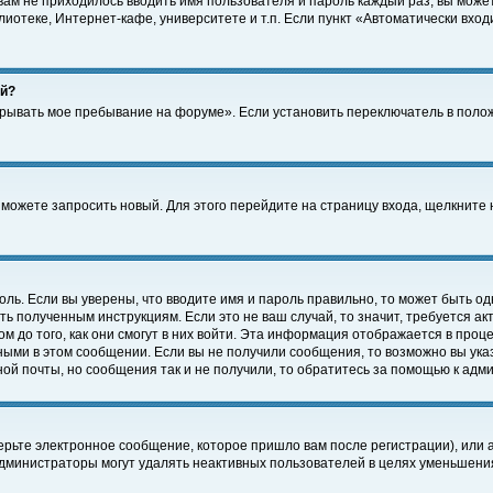
 вам не приходилось вводить имя пользователя и пароль каждый раз, вы може
отеке, Интернет-кафе, университете и т.п. Если пункт «Автоматически входи
ей?
крывать мое пребывание на форуме». Если установить переключатель в поло
а можете запросить новый. Для этого перейдите на страницу входа, щелкнит
оль. Если вы уверены, что вводите имя и пароль правильно, то может быть од
ть полученным инструкциям. Если это не ваш случай, то значит, требуется а
 до того, как они смогут в них войти. Эта информация отображается в проц
ными в этом сообщении. Если вы не получили сообщения, то возможно вы ука
ной почты, но сообщения так и не получили, то обратитесь за помощью к адм
рьте электронное сообщение, которое пришло вам после регистрации), или 
Администраторы могут удалять неактивных пользователей в целях уменьшени