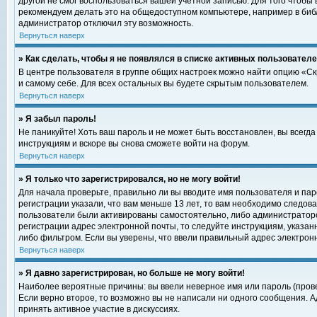
другой не смог воспользоваться вашей учетной записью. Для того чтобы
рекомендуем делать это на общедоступном компьютере, например в библи
администратор отключил эту возможность.
Вернуться наверх
» Как сделать, чтобы я не появлялся в списке активных пользовател
В центре пользователя в группе общих настроек можно найти опцию «С
и самому себе. Для всех остальных вы будете скрытым пользователем.
Вернуться наверх
» Я забыл пароль!
Не паникуйте! Хоть ваш пароль и не может быть восстановлен, вы всегд
инструкциям и вскоре вы снова сможете войти на форум.
Вернуться наверх
» Я только что зарегистрировался, но не могу войти!
Для начала проверьте, правильно ли вы вводите имя пользователя и пар
регистрации указали, что вам меньше 13 лет, то вам необходимо следова
пользователи были активированы самостоятельно, либо администратором
регистрации адрес электронной почты, то следуйте инструкциям, указан
либо фильтром. Если вы уверены, что ввели правильный адрес электрон
Вернуться наверх
» Я давно зарегистрирован, но больше не могу войти!
Наиболее вероятные причины: вы ввели неверное имя или пароль (прове
Если верно второе, то возможно вы не написали ни одного сообщения. 
принять активное участие в дискуссиях.