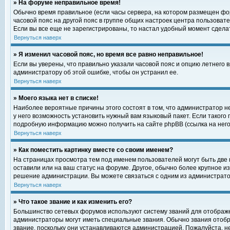
» На форуме неправильное время!
Обычно время правильное (если часы сервера, на котором размещен фор
часовой пояс на другой пояс в группе общих настроек центра пользоват
Если вы все еще не зарегистрированы, то настал удобный момент сделат
Вернуться наверх
» Я изменил часовой пояс, но время все равно неправильное!
Если вы уверены, что правильно указали часовой пояс и опцию летнего 
администратору об этой ошибке, чтобы он устранил ее.
Вернуться наверх
» Моего языка нет в списке!
Наиболее вероятные причины этого состоят в том, что администратор н
у него возможность установить нужный вам языковый пакет. Если такого
подробную информацию можно получить на сайте phpBB (ссылка на него
Вернуться наверх
» Как поместить картинку вместе со своим именем?
На страницах просмотра тем под именем пользователей могут быть две к
оставили или на ваш статус на форуме. Другое, обычно более крупное и
решение администрации. Вы можете связаться с одним из администратор
Вернуться наверх
» Что такое звание и как изменить его?
Большинство сетевых форумов используют систему званий для отображ
администраторы могут иметь специальные звания. Обычно звания отобр
звание, поскольку они устанавливаются администрацией. Пожалуйста, 