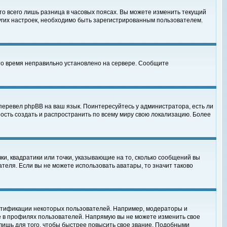
то всего лишь разница в часовых поясах. Вы можете изменить текущий
ругих настроек, необходимо быть зарегистрированным пользователем.
 что время неправильно установлено на сервере. Сообщите
перевел phpBB на ваш язык. Поинтересуйтесь у администратора, есть ли
ность создать и распространить по всему миру свою локализацию. Более
ки, квадратики или точки, указывающие на то, сколько сообщений вы
ателя. Если вы не можете использовать аватары, то значит таково
нтификации некоторых пользователей. Например, модераторы и
е в профилях пользователей. Напрямую вы не можете изменить свое
лишь для того, чтобы быстрее повысить свое звание. Подобными