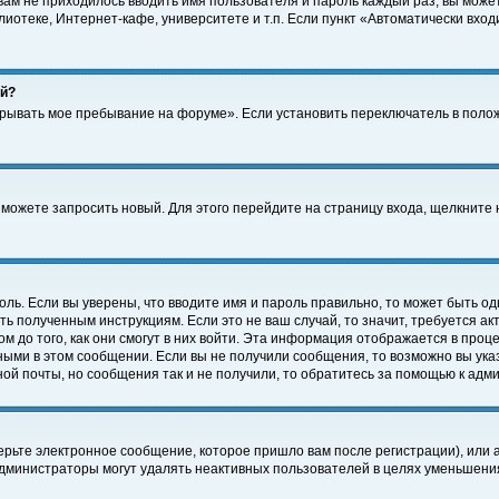
 вам не приходилось вводить имя пользователя и пароль каждый раз, вы може
отеке, Интернет-кафе, университете и т.п. Если пункт «Автоматически входи
ей?
крывать мое пребывание на форуме». Если установить переключатель в поло
а можете запросить новый. Для этого перейдите на страницу входа, щелкнит
оль. Если вы уверены, что вводите имя и пароль правильно, то может быть од
ть полученным инструкциям. Если это не ваш случай, то значит, требуется а
 до того, как они смогут в них войти. Эта информация отображается в проц
ными в этом сообщении. Если вы не получили сообщения, то возможно вы ука
ной почты, но сообщения так и не получили, то обратитесь за помощью к адм
рьте электронное сообщение, которое пришло вам после регистрации), или 
Администраторы могут удалять неактивных пользователей в целях уменьшени