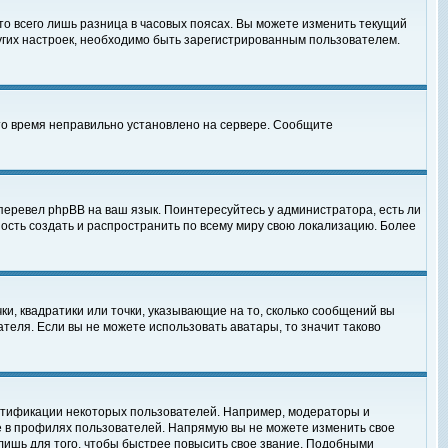
то всего лишь разница в часовых поясах. Вы можете изменить текущий
ругих настроек, необходимо быть зарегистрированным пользователем.
 что время неправильно установлено на сервере. Сообщите
перевел phpBB на ваш язык. Поинтересуйтесь у администратора, есть ли
ность создать и распространить по всему миру свою локализацию. Более
ки, квадратики или точки, указывающие на то, сколько сообщений вы
ателя. Если вы не можете использовать аватары, то значит таково
нтификации некоторых пользователей. Например, модераторы и
е в профилях пользователей. Напрямую вы не можете изменить свое
лишь для того, чтобы быстрее повысить свое звание. Подобными