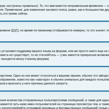
ум, настроены правильно). То, что вам кажется неправильным временем — э
еля. Примечание: для изменения часового пояса, равно, как и большинства д
ь это прямо сейчас.
времени (
DST
), но время по-прежнему отображается неверно, то это значит,
е установил поддержку вашего языка на форуме, или же просто никто еще не 
 пакета не существует, то не стесняйтесь — у вас имеется прекрасная возмож
 находится внизу страниц форума).
артинки. Одно из них может относиться к вашему званию, обычно это звёздоч
зображение, известно как «аватара» и обычно уникально для каждого пользов
ов и выяснить у него причины данного запрета.
ения количества отправленных пользователями сообщений, а также для иде
ажаются чуть ниже имен пользователей на страницах просмотра тем, а такж
не злоупотребляйте отправкой ненужных и бессмысленных сообщений только 