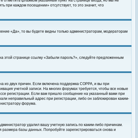
те отметить флажком указанный пункт на странице входа, но мы не
ть при каждом посещении» отсутствует, то это значит, что
жение «Да», то вы будете видны только администраторам, модераторам
е на этой странице ссылку «Забыли пароль?», следуйте предложенным
на из двух причин. Если включена поддержка COPPA, и вы при
ктивация учетной записи. На многих форумах требуется, чтобы все новые
ессе регистрации. Если вам пришло сообщение на указанный вами при
зали неправильный адрес при регистрации, либо он заблокирован каким-
инистратору форума.
администратор удалил вашу учетную запись по каким-либо причинам.
я размера базы данных. Попробуйте зарегистрироваться снова и