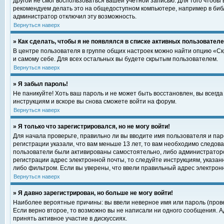
другой не смог воспользоваться вашей учетной записью. Для того чтобы
рекомендуем делать это на общедоступном компьютере, например в библи
администратор отключил эту возможность.
Вернуться наверх
» Как сделать, чтобы я не появлялся в списке активных пользовател
В центре пользователя в группе общих настроек можно найти опцию «С
и самому себе. Для всех остальных вы будете скрытым пользователем.
Вернуться наверх
» Я забыл пароль!
Не паникуйте! Хоть ваш пароль и не может быть восстановлен, вы всегд
инструкциям и вскоре вы снова сможете войти на форум.
Вернуться наверх
» Я только что зарегистрировался, но не могу войти!
Для начала проверьте, правильно ли вы вводите имя пользователя и пар
регистрации указали, что вам меньше 13 лет, то вам необходимо следова
пользователи были активированы самостоятельно, либо администратором
регистрации адрес электронной почты, то следуйте инструкциям, указан
либо фильтром. Если вы уверены, что ввели правильный адрес электрон
Вернуться наверх
» Я давно зарегистрирован, но больше не могу войти!
Наиболее вероятные причины: вы ввели неверное имя или пароль (прове
Если верно второе, то возможно вы не написали ни одного сообщения. 
принять активное участие в дискуссиях.