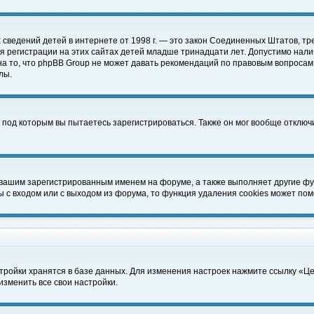
чных сведений детей в интернете от 1998 г. — это закон Соединенных Штатов
 регистрации на этих сайтах детей младше тринадцати лет. Допустимо нали
а то, что phpBB Group не может давать рекомендаций по правовым вопросам
лы.
 под которым вы пытаетесь зарегистрироваться. Также он мог вообще отклю
 вашим зарегистрированным именем на форуме, а также выполняет другие фун
с входом или с выходом из форума, то функция удаления cookies может пом
тройки хранятся в базе данных. Для изменения настроек нажмите ссылку «Ц
изменить все свои настройки.