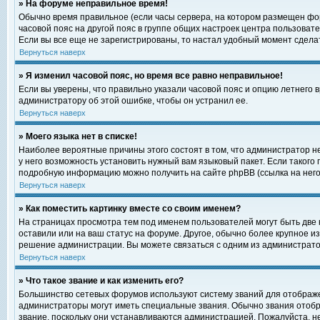
» На форуме неправильное время!
Обычно время правильное (если часы сервера, на котором размещен фор
часовой пояс на другой пояс в группе общих настроек центра пользоват
Если вы все еще не зарегистрированы, то настал удобный момент сделат
Вернуться наверх
» Я изменил часовой пояс, но время все равно неправильное!
Если вы уверены, что правильно указали часовой пояс и опцию летнего 
администратору об этой ошибке, чтобы он устранил ее.
Вернуться наверх
» Моего языка нет в списке!
Наиболее вероятные причины этого состоят в том, что администратор н
у него возможность установить нужный вам языковый пакет. Если такого
подробную информацию можно получить на сайте phpBB (ссылка на него
Вернуться наверх
» Как поместить картинку вместе со своим именем?
На страницах просмотра тем под именем пользователей могут быть две к
оставили или на ваш статус на форуме. Другое, обычно более крупное и
решение администрации. Вы можете связаться с одним из администратор
Вернуться наверх
» Что такое звание и как изменить его?
Большинство сетевых форумов используют систему званий для отображ
администраторы могут иметь специальные звания. Обычно звания отобр
звание, поскольку они устанавливаются администрацией. Пожалуйста, 