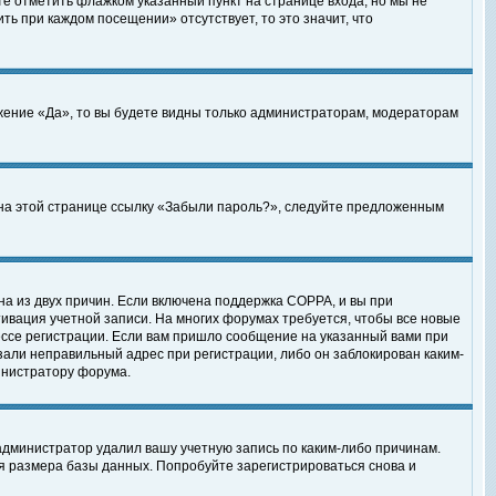
те отметить флажком указанный пункт на странице входа, но мы не
ть при каждом посещении» отсутствует, то это значит, что
жение «Да», то вы будете видны только администраторам, модераторам
е на этой странице ссылку «Забыли пароль?», следуйте предложенным
на из двух причин. Если включена поддержка COPPA, и вы при
ктивация учетной записи. На многих форумах требуется, чтобы все новые
ессе регистрации. Если вам пришло сообщение на указанный вами при
зали неправильный адрес при регистрации, либо он заблокирован каким-
инистратору форума.
администратор удалил вашу учетную запись по каким-либо причинам.
я размера базы данных. Попробуйте зарегистрироваться снова и