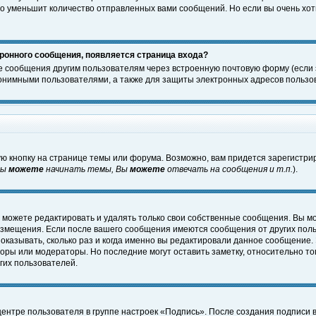
о уменьшит количество отправленных вами сообщений. Но если вы очень хоти
ронного сообщения, появляется страница входа?
е сообщения другим пользователям через встроенную почтовую форму (если
нимными пользователями, а также для защиты электронных адресов пользов
ю кнопку на странице темы или форума. Возможно, вам придется зарегистри
Вы
можете
начинать темы, Вы
можете
отвечать на сообщения и т.п.
).
 можете редактировать и удалять только свои собственные сообщения. Вы м
размещения. Если после вашего сообщения имеются сообщения от других пол
оказывать, сколько раз и когда именно вы редактировали данное сообщение.
оры или модераторы. Но последние могут оставить заметку, относительно т
гих пользователей.
центре пользователя в группе настроек «Подпись». После создания подписи