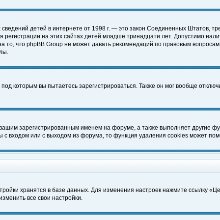
чных сведений детей в интернете от 1998 г. — это закон Соединенных Штатов
 регистрации на этих сайтах детей младше тринадцати лет. Допустимо нали
а то, что phpBB Group не может давать рекомендаций по правовым вопросам
лы.
 под которым вы пытаетесь зарегистрироваться. Также он мог вообще отклю
 вашим зарегистрированным именем на форуме, а также выполняет другие фун
с входом или с выходом из форума, то функция удаления cookies может пом
тройки хранятся в базе данных. Для изменения настроек нажмите ссылку «Ц
изменить все свои настройки.