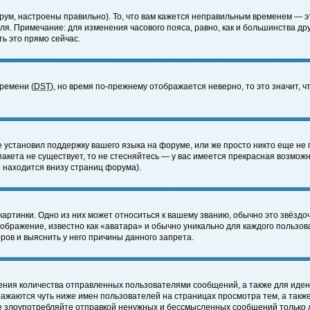
ум, настроены правильно). То, что вам кажется неправильным временем — э
еля. Примечание: для изменения часового пояса, равно, как и большинства д
ь это прямо сейчас.
времени (
DST
), но время по-прежнему отображается неверно, то это значит,
е установил поддержку вашего языка на форуме, или же просто никто еще не 
 пакета не существует, то не стесняйтесь — у вас имеется прекрасная возмож
 находится внизу страниц форума).
артинки. Одно из них может относиться к вашему званию, обычно это звёздоч
зображение, известно как «аватара» и обычно уникально для каждого пользов
ов и выяснить у него причины данного запрета.
ения количества отправленных пользователями сообщений, а также для иде
ажаются чуть ниже имен пользователей на страницах просмотра тем, а такж
не злоупотребляйте отправкой ненужных и бессмысленных сообщений только 