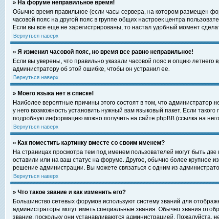
» На форуме неправильное время!
Обычно время правильное (если часы сервера, на котором размещен фор
часовой пояс на другой пояс в группе общих настроек центра пользоват
Если вы все еще не зарегистрированы, то настал удобный момент сделат
Вернуться наверх
» Я изменил часовой пояс, но время все равно неправильное!
Если вы уверены, что правильно указали часовой пояс и опцию летнего 
администратору об этой ошибке, чтобы он устранил ее.
Вернуться наверх
» Моего языка нет в списке!
Наиболее вероятные причины этого состоят в том, что администратор н
у него возможность установить нужный вам языковый пакет. Если такого
подробную информацию можно получить на сайте phpBB (ссылка на него
Вернуться наверх
» Как поместить картинку вместе со своим именем?
На страницах просмотра тем под именем пользователей могут быть две к
оставили или на ваш статус на форуме. Другое, обычно более крупное и
решение администрации. Вы можете связаться с одним из администратор
Вернуться наверх
» Что такое звание и как изменить его?
Большинство сетевых форумов используют систему званий для отображ
администраторы могут иметь специальные звания. Обычно звания отобр
звание, поскольку они устанавливаются администрацией. Пожалуйста, 