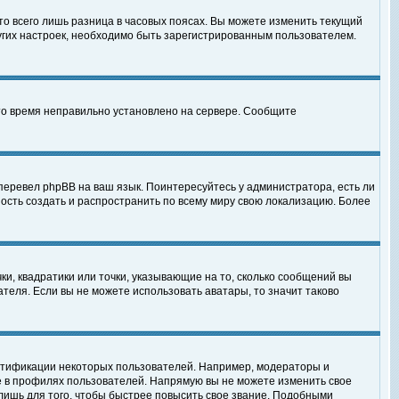
то всего лишь разница в часовых поясах. Вы можете изменить текущий
ругих настроек, необходимо быть зарегистрированным пользователем.
 что время неправильно установлено на сервере. Сообщите
перевел phpBB на ваш язык. Поинтересуйтесь у администратора, есть ли
ность создать и распространить по всему миру свою локализацию. Более
ки, квадратики или точки, указывающие на то, сколько сообщений вы
ателя. Если вы не можете использовать аватары, то значит таково
нтификации некоторых пользователей. Например, модераторы и
е в профилях пользователей. Напрямую вы не можете изменить свое
лишь для того, чтобы быстрее повысить свое звание. Подобными