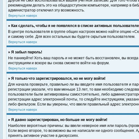
другой не смог воспользоваться вашей учетной записью. Для того чтобы
рекомендуем делать это на общедоступном компьютере, например в библи
администратор отключил эту возможность.
Вернуться наверх
» Как сделать, чтобы я не появлялся в списке активных пользовател
В центре пользователя в группе общих настроек можно найти опцию «С
и самому себе. Для всех остальных вы будете скрытым пользователем.
Вернуться наверх
» Я забыл пароль!
Не паникуйте! Хоть ваш пароль и не может быть восстановлен, вы всегд
инструкциям и вскоре вы снова сможете войти на форум.
Вернуться наверх
» Я только что зарегистрировался, но не могу войти!
Для начала проверьте, правильно ли вы вводите имя пользователя и пар
регистрации указали, что вам меньше 13 лет, то вам необходимо следова
пользователи были активированы самостоятельно, либо администратором
регистрации адрес электронной почты, то следуйте инструкциям, указан
либо фильтром. Если вы уверены, что ввели правильный адрес электрон
Вернуться наверх
» Я давно зарегистрирован, но больше не могу войти!
Наиболее вероятные причины: вы ввели неверное имя или пароль (прове
Если верно второе, то возможно вы не написали ни одного сообщения. 
принять активное участие в дискуссиях.