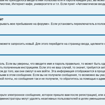
 вам не приходилось вводить имя пользователя и пароль каждый раз, вы може
отеке, Интернет-кафе, университете и т.п. Если пункт «Автоматически входи
ей?
крывать мое пребывание на форуме». Если установить переключатель в поло
а можете запросить новый. Для этого перейдите на страницу входа, щелкнит
оль. Если вы уверены, что вводите имя и пароль правильно, то может быть од
ть полученным инструкциям. Если это не ваш случай, то значит, требуется а
 до того, как они смогут в них войти. Эта информация отображается в проц
ными в этом сообщении. Если вы не получили сообщения, то возможно вы ука
ной почты, но сообщения так и не получили, то обратитесь за помощью к адм
рьте электронное сообщение, которое пришло вам после регистрации), или 
Администраторы могут удалять неактивных пользователей в целях уменьшени