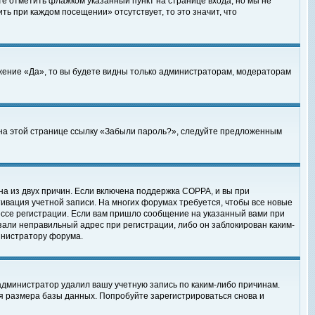
те отметить флажком указанный пункт на странице входа, но мы не
ть при каждом посещении» отсутствует, то это значит, что
жение «Да», то вы будете видны только администраторам, модераторам
е на этой странице ссылку «Забыли пароль?», следуйте предложенным
на из двух причин. Если включена поддержка COPPA, и вы при
ктивация учетной записи. На многих форумах требуется, чтобы все новые
ессе регистрации. Если вам пришло сообщение на указанный вами при
зали неправильный адрес при регистрации, либо он заблокирован каким-
инистратору форума.
администратор удалил вашу учетную запись по каким-либо причинам.
я размера базы данных. Попробуйте зарегистрироваться снова и