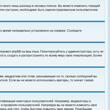
то всего лишь разница в часовых поясах. Вы можете изменить текущий
ругих настроек, необходимо быть зарегистрированным пользователем.
 что время неправильно установлено на сервере. Сообщите
перевел phpBB на ваш язык. Поинтересуйтесь у администратора, есть ли
ность создать и распространить по всему миру свою локализацию. Более
ки, квадратики или точки, указывающие на то, сколько сообщений вы
ателя. Если вы не можете использовать аватары, то значит таково
нтификации некоторых пользователей. Например, модераторы и
е в профилях пользователей. Напрямую вы не можете изменить свое
лишь для того, чтобы быстрее повысить свое звание. Подобными