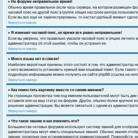
» На форуме неправильное время!
Обычно время правильное (если часы сервера, на котором размещен фор
часовой пояс на другой пояс в группе общих настроек центра пользоват
Если вы все еще не зарегистрированы, то настал удобный момент сделат
Вернуться наверх
» Я изменил часовой пояс, но время все равно неправильное!
Если вы уверены, что правильно указали часовой пояс и опцию летнего 
администратору об этой ошибке, чтобы он устранил ее.
Вернуться наверх
» Моего языка нет в списке!
Наиболее вероятные причины этого состоят в том, что администратор н
у него возможность установить нужный вам языковый пакет. Если такого
подробную информацию можно получить на сайте phpBB (ссылка на него
Вернуться наверх
» Как поместить картинку вместе со своим именем?
На страницах просмотра тем под именем пользователей могут быть две к
оставили или на ваш статус на форуме. Другое, обычно более крупное и
решение администрации. Вы можете связаться с одним из администратор
Вернуться наверх
» Что такое звание и как изменить его?
Большинство сетевых форумов используют систему званий для отображ
администраторы могут иметь специальные звания. Обычно звания отобр
звание, поскольку они устанавливаются администрацией. Пожалуйста, 