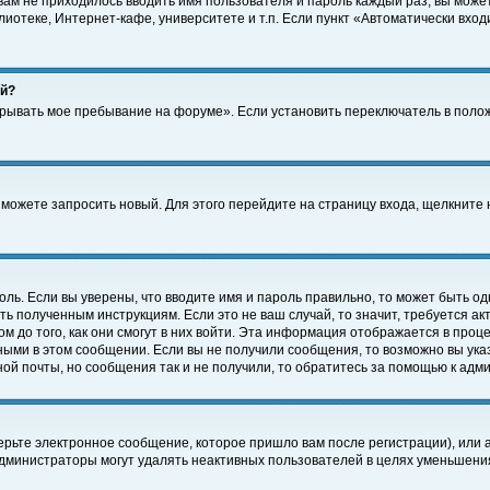
 вам не приходилось вводить имя пользователя и пароль каждый раз, вы може
отеке, Интернет-кафе, университете и т.п. Если пункт «Автоматически входи
ей?
крывать мое пребывание на форуме». Если установить переключатель в поло
а можете запросить новый. Для этого перейдите на страницу входа, щелкнит
оль. Если вы уверены, что вводите имя и пароль правильно, то может быть од
ть полученным инструкциям. Если это не ваш случай, то значит, требуется а
 до того, как они смогут в них войти. Эта информация отображается в проц
ными в этом сообщении. Если вы не получили сообщения, то возможно вы ука
ной почты, но сообщения так и не получили, то обратитесь за помощью к адм
рьте электронное сообщение, которое пришло вам после регистрации), или 
Администраторы могут удалять неактивных пользователей в целях уменьшени