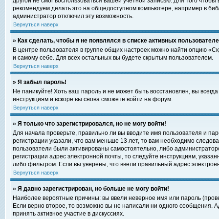
другой не смог воспользоваться вашей учетной записью. Для того чтобы
рекомендуем делать это на общедоступном компьютере, например в библи
администратор отключил эту возможность.
Вернуться наверх
» Как сделать, чтобы я не появлялся в списке активных пользовател
В центре пользователя в группе общих настроек можно найти опцию «С
и самому себе. Для всех остальных вы будете скрытым пользователем.
Вернуться наверх
» Я забыл пароль!
Не паникуйте! Хоть ваш пароль и не может быть восстановлен, вы всегд
инструкциям и вскоре вы снова сможете войти на форум.
Вернуться наверх
» Я только что зарегистрировался, но не могу войти!
Для начала проверьте, правильно ли вы вводите имя пользователя и пар
регистрации указали, что вам меньше 13 лет, то вам необходимо следова
пользователи были активированы самостоятельно, либо администратором
регистрации адрес электронной почты, то следуйте инструкциям, указан
либо фильтром. Если вы уверены, что ввели правильный адрес электрон
Вернуться наверх
» Я давно зарегистрирован, но больше не могу войти!
Наиболее вероятные причины: вы ввели неверное имя или пароль (прове
Если верно второе, то возможно вы не написали ни одного сообщения. 
принять активное участие в дискуссиях.