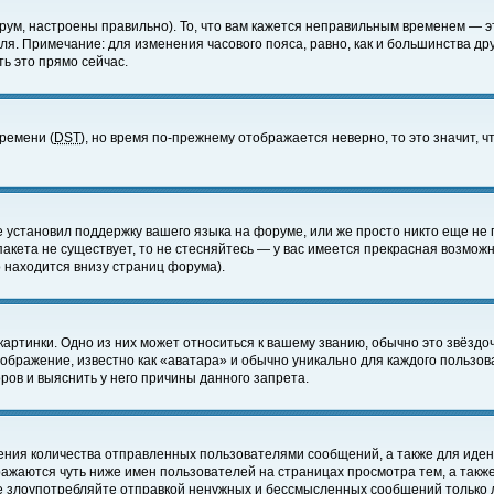
ум, настроены правильно). То, что вам кажется неправильным временем — э
еля. Примечание: для изменения часового пояса, равно, как и большинства д
ь это прямо сейчас.
времени (
DST
), но время по-прежнему отображается неверно, то это значит,
е установил поддержку вашего языка на форуме, или же просто никто еще не 
 пакета не существует, то не стесняйтесь — у вас имеется прекрасная возмож
 находится внизу страниц форума).
артинки. Одно из них может относиться к вашему званию, обычно это звёздоч
зображение, известно как «аватара» и обычно уникально для каждого пользов
ов и выяснить у него причины данного запрета.
ения количества отправленных пользователями сообщений, а также для иде
ажаются чуть ниже имен пользователей на страницах просмотра тем, а такж
не злоупотребляйте отправкой ненужных и бессмысленных сообщений только 