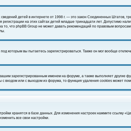
чных сведений детей в интернете от 1998 г. — это закон Соединенных Штатов
 регистрации на этих сайтах детей младше тринадцати лет. Допустимо нали
а то, что phpBB Group не может давать рекомендаций по правовым вопросам
лы.
 под которым вы пытаетесь зарегистрироваться. Также он мог вообще отклю
 вашим зарегистрированным именем на форуме, а также выполняет другие фун
с входом или с выходом из форума, то функция удаления cookies может пом
тройки хранятся в базе данных. Для изменения настроек нажмите ссылку «Ц
изменить все свои настройки.