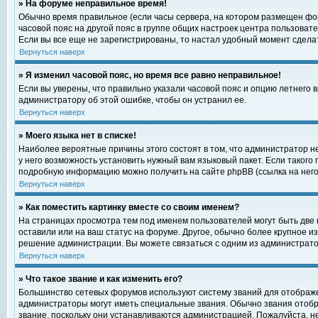
» На форуме неправильное время!
Обычно время правильное (если часы сервера, на котором размещен фор
часовой пояс на другой пояс в группе общих настроек центра пользоват
Если вы все еще не зарегистрированы, то настал удобный момент сделат
Вернуться наверх
» Я изменил часовой пояс, но время все равно неправильное!
Если вы уверены, что правильно указали часовой пояс и опцию летнего 
администратору об этой ошибке, чтобы он устранил ее.
Вернуться наверх
» Моего языка нет в списке!
Наиболее вероятные причины этого состоят в том, что администратор н
у него возможность установить нужный вам языковый пакет. Если такого
подробную информацию можно получить на сайте phpBB (ссылка на него
Вернуться наверх
» Как поместить картинку вместе со своим именем?
На страницах просмотра тем под именем пользователей могут быть две к
оставили или на ваш статус на форуме. Другое, обычно более крупное и
решение администрации. Вы можете связаться с одним из администратор
Вернуться наверх
» Что такое звание и как изменить его?
Большинство сетевых форумов используют систему званий для отображ
администраторы могут иметь специальные звания. Обычно звания отобр
звание, поскольку они устанавливаются администрацией. Пожалуйста, 