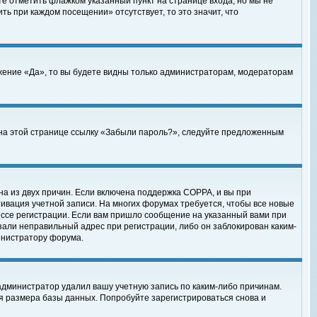
те отметить флажком указанный пункт на странице входа, но мы не
ть при каждом посещении» отсутствует, то это значит, что
жение «Да», то вы будете видны только администраторам, модераторам
е на этой странице ссылку «Забыли пароль?», следуйте предложенным
на из двух причин. Если включена поддержка COPPA, и вы при
ктивация учетной записи. На многих форумах требуется, чтобы все новые
ессе регистрации. Если вам пришло сообщение на указанный вами при
зали неправильный адрес при регистрации, либо он заблокирован каким-
инистратору форума.
администратор удалил вашу учетную запись по каким-либо причинам.
я размера базы данных. Попробуйте зарегистрироваться снова и