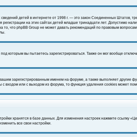
чных сведений детей в интернете от 1998 г. — это закон Соединенных Штатов
 регистрации на этих сайтах детей младше тринадцати лет. Допустимо нали
а то, что phpBB Group не может давать рекомендаций по правовым вопросам
лы.
 под которым вы пытаетесь зарегистрироваться. Также он мог вообще отклю
 вашим зарегистрированным именем на форуме, а также выполняет другие фун
с входом или с выходом из форума, то функция удаления cookies может пом
тройки хранятся в базе данных. Для изменения настроек нажмите ссылку «Ц
изменить все свои настройки.