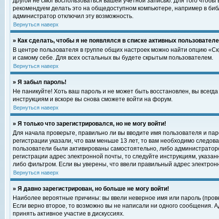
другой не смог воспользоваться вашей учетной записью. Для того чтобы
рекомендуем делать это на общедоступном компьютере, например в библи
администратор отключил эту возможность.
Вернуться наверх
» Как сделать, чтобы я не появлялся в списке активных пользовател
В центре пользователя в группе общих настроек можно найти опцию «С
и самому себе. Для всех остальных вы будете скрытым пользователем.
Вернуться наверх
» Я забыл пароль!
Не паникуйте! Хоть ваш пароль и не может быть восстановлен, вы всегд
инструкциям и вскоре вы снова сможете войти на форум.
Вернуться наверх
» Я только что зарегистрировался, но не могу войти!
Для начала проверьте, правильно ли вы вводите имя пользователя и пар
регистрации указали, что вам меньше 13 лет, то вам необходимо следова
пользователи были активированы самостоятельно, либо администратором
регистрации адрес электронной почты, то следуйте инструкциям, указан
либо фильтром. Если вы уверены, что ввели правильный адрес электрон
Вернуться наверх
» Я давно зарегистрирован, но больше не могу войти!
Наиболее вероятные причины: вы ввели неверное имя или пароль (прове
Если верно второе, то возможно вы не написали ни одного сообщения. 
принять активное участие в дискуссиях.