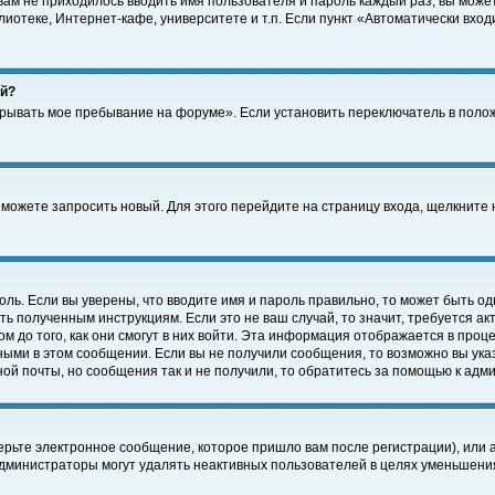
 вам не приходилось вводить имя пользователя и пароль каждый раз, вы може
отеке, Интернет-кафе, университете и т.п. Если пункт «Автоматически входи
ей?
крывать мое пребывание на форуме». Если установить переключатель в поло
а можете запросить новый. Для этого перейдите на страницу входа, щелкнит
оль. Если вы уверены, что вводите имя и пароль правильно, то может быть од
ть полученным инструкциям. Если это не ваш случай, то значит, требуется а
 до того, как они смогут в них войти. Эта информация отображается в проц
ными в этом сообщении. Если вы не получили сообщения, то возможно вы ука
ной почты, но сообщения так и не получили, то обратитесь за помощью к адм
рьте электронное сообщение, которое пришло вам после регистрации), или 
Администраторы могут удалять неактивных пользователей в целях уменьшени