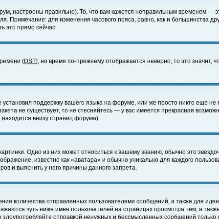
ум, настроены правильно). То, что вам кажется неправильным временем — э
еля. Примечание: для изменения часового пояса, равно, как и большинства д
ь это прямо сейчас.
времени (
DST
), но время по-прежнему отображается неверно, то это значит,
е установил поддержку вашего языка на форуме, или же просто никто еще не 
 пакета не существует, то не стесняйтесь — у вас имеется прекрасная возмож
 находится внизу страниц форума).
артинки. Одно из них может относиться к вашему званию, обычно это звёздоч
зображение, известно как «аватара» и обычно уникально для каждого пользов
ов и выяснить у него причины данного запрета.
ения количества отправленных пользователями сообщений, а также для иде
ажаются чуть ниже имен пользователей на страницах просмотра тем, а такж
не злоупотребляйте отправкой ненужных и бессмысленных сообщений только 