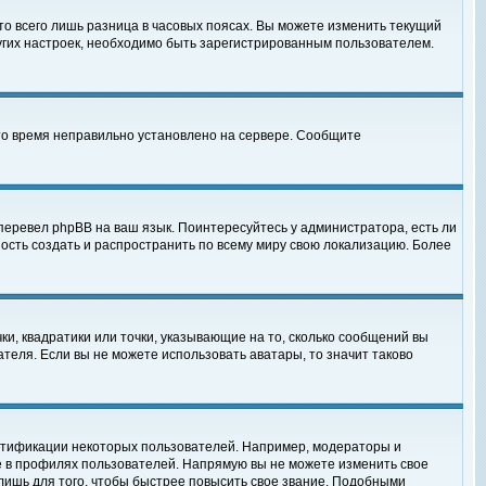
то всего лишь разница в часовых поясах. Вы можете изменить текущий
ругих настроек, необходимо быть зарегистрированным пользователем.
 что время неправильно установлено на сервере. Сообщите
перевел phpBB на ваш язык. Поинтересуйтесь у администратора, есть ли
ность создать и распространить по всему миру свою локализацию. Более
ки, квадратики или точки, указывающие на то, сколько сообщений вы
ателя. Если вы не можете использовать аватары, то значит таково
нтификации некоторых пользователей. Например, модераторы и
е в профилях пользователей. Напрямую вы не можете изменить свое
лишь для того, чтобы быстрее повысить свое звание. Подобными