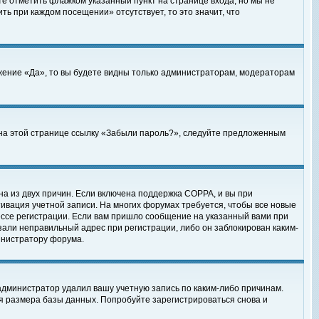
те отметить флажком указанный пункт на странице входа, но мы не
ть при каждом посещении» отсутствует, то это значит, что
жение «Да», то вы будете видны только администраторам, модераторам
е на этой странице ссылку «Забыли пароль?», следуйте предложенным
на из двух причин. Если включена поддержка COPPA, и вы при
ктивация учетной записи. На многих форумах требуется, чтобы все новые
ессе регистрации. Если вам пришло сообщение на указанный вами при
зали неправильный адрес при регистрации, либо он заблокирован каким-
инистратору форума.
администратор удалил вашу учетную запись по каким-либо причинам.
я размера базы данных. Попробуйте зарегистрироваться снова и