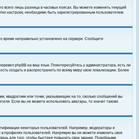
то всего лишь разница в часовых поясах. Вы можете изменить текущий
ругих настроек, необходимо быть зарегистрированным пользователем.
 что время неправильно установлено на сервере. Сообщите
перевел phpBB на ваш язык. Поинтересуйтесь у администратора, есть ли
ность создать и распространить по всему миру свою локализацию. Более
ки, квадратики или точки, указывающие на то, сколько сообщений вы
ателя. Если вы не можете использовать аватары, то значит таково
нтификации некоторых пользователей. Например, модераторы и
е в профилях пользователей. Напрямую вы не можете изменить свое
лишь для того, чтобы быстрее повысить свое звание. Подобными