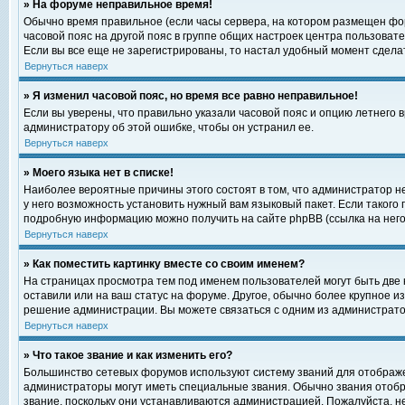
» На форуме неправильное время!
Обычно время правильное (если часы сервера, на котором размещен фор
часовой пояс на другой пояс в группе общих настроек центра пользоват
Если вы все еще не зарегистрированы, то настал удобный момент сделат
Вернуться наверх
» Я изменил часовой пояс, но время все равно неправильное!
Если вы уверены, что правильно указали часовой пояс и опцию летнего 
администратору об этой ошибке, чтобы он устранил ее.
Вернуться наверх
» Моего языка нет в списке!
Наиболее вероятные причины этого состоят в том, что администратор н
у него возможность установить нужный вам языковый пакет. Если такого
подробную информацию можно получить на сайте phpBB (ссылка на него
Вернуться наверх
» Как поместить картинку вместе со своим именем?
На страницах просмотра тем под именем пользователей могут быть две к
оставили или на ваш статус на форуме. Другое, обычно более крупное и
решение администрации. Вы можете связаться с одним из администратор
Вернуться наверх
» Что такое звание и как изменить его?
Большинство сетевых форумов используют систему званий для отображ
администраторы могут иметь специальные звания. Обычно звания отобр
звание, поскольку они устанавливаются администрацией. Пожалуйста, 