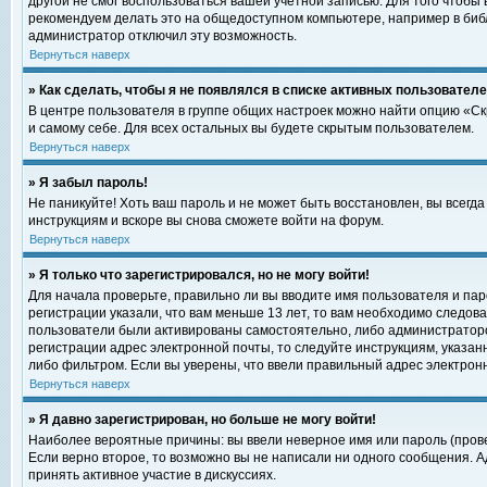
другой не смог воспользоваться вашей учетной записью. Для того чтобы
рекомендуем делать это на общедоступном компьютере, например в библи
администратор отключил эту возможность.
Вернуться наверх
» Как сделать, чтобы я не появлялся в списке активных пользовател
В центре пользователя в группе общих настроек можно найти опцию «С
и самому себе. Для всех остальных вы будете скрытым пользователем.
Вернуться наверх
» Я забыл пароль!
Не паникуйте! Хоть ваш пароль и не может быть восстановлен, вы всегд
инструкциям и вскоре вы снова сможете войти на форум.
Вернуться наверх
» Я только что зарегистрировался, но не могу войти!
Для начала проверьте, правильно ли вы вводите имя пользователя и пар
регистрации указали, что вам меньше 13 лет, то вам необходимо следова
пользователи были активированы самостоятельно, либо администратором
регистрации адрес электронной почты, то следуйте инструкциям, указан
либо фильтром. Если вы уверены, что ввели правильный адрес электрон
Вернуться наверх
» Я давно зарегистрирован, но больше не могу войти!
Наиболее вероятные причины: вы ввели неверное имя или пароль (прове
Если верно второе, то возможно вы не написали ни одного сообщения. 
принять активное участие в дискуссиях.