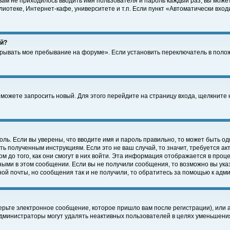
 вам не приходилось вводить имя пользователя и пароль каждый раз, вы може
отеке, Интернет-кафе, университете и т.п. Если пункт «Автоматически входи
ей?
крывать мое пребывание на форуме». Если установить переключатель в поло
а можете запросить новый. Для этого перейдите на страницу входа, щелкнит
оль. Если вы уверены, что вводите имя и пароль правильно, то может быть од
ть полученным инструкциям. Если это не ваш случай, то значит, требуется а
 до того, как они смогут в них войти. Эта информация отображается в проц
ными в этом сообщении. Если вы не получили сообщения, то возможно вы ука
ной почты, но сообщения так и не получили, то обратитесь за помощью к адм
рьте электронное сообщение, которое пришло вам после регистрации), или 
Администраторы могут удалять неактивных пользователей в целях уменьшени