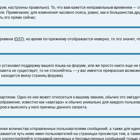
ум, настроены правильно). То, что вам кажется неправильным временем — э
еля. Примечание: для изменения часового пояса, равно, как и большинства д
ь это прямо сейчас.
времени (
DST
), но время по-прежнему отображается неверно, то это значит,
е установил поддержку вашего языка на форуме, или же просто никто еще не 
 пакета не существует, то не стесняйтесь — у вас имеется прекрасная возмож
 находится внизу страниц форума).
артинки. Одно из них может относиться к вашему званию, обычно это звёздоч
зображение, известно как «аватара» и обычно уникально для каждого пользов
ов и выяснить у него причины данного запрета.
ения количества отправленных пользователями сообщений, а также для иде
ажаются чуть ниже имен пользователей на страницах просмотра тем, а такж
не злоупотребляйте отправкой ненужных и бессмысленных сообщений только 