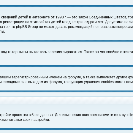
чных сведений детей в интернете от 1998 г. — это закон Соединенных Штатов
 регистрации на этих сайтах детей младше тринадцати лет. Допустимо нали
а то, что phpBB Group не может давать рекомендаций по правовым вопросам
лы.
 под которым вы пытаетесь зарегистрироваться. Также он мог вообще отклю
 вашим зарегистрированным именем на форуме, а также выполняет другие фун
с входом или с выходом из форума, то функция удаления cookies может пом
тройки хранятся в базе данных. Для изменения настроек нажмите ссылку «Ц
изменить все свои настройки.