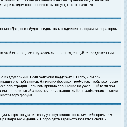
те отметить флажком указанный пункт на странице входа, но мы не
ть при каждом посещении» отсутствует, то это значит, что
жение «Да», то вы будете видны только администраторам, модераторам
е на этой странице ссылку «Забыли пароль?», следуйте предложенным
на из двух причин. Если включена поддержка COPPA, и вы при
ктивация учетной записи. На многих форумах требуется, чтобы все новые
ессе регистрации. Если вам пришло сообщение на указанный вами при
зали неправильный адрес при регистрации, либо он заблокирован каким-
инистратору форума.
администратор удалил вашу учетную запись по каким-либо причинам.
я размера базы данных. Попробуйте зарегистрироваться снова и