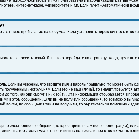
 вам не приходилось вводить имя пользователя и пароль каждый раз, вы може
отеке, Интернет-кафе, университете и т.п. Если пункт «Автоматически входи
ей?
крывать мое пребывание на форуме». Если установить переключатель в поло
а можете запросить новый. Для этого перейдите на страницу входа, щелкнит
оль. Если вы уверены, что вводите имя и пароль правильно, то может быть од
ть полученным инструкциям. Если это не ваш случай, то значит, требуется а
 до того, как они смогут в них войти. Эта информация отображается в проц
ными в этом сообщении. Если вы не получили сообщения, то возможно вы ука
ной почты, но сообщения так и не получили, то обратитесь за помощью к адм
рьте электронное сообщение, которое пришло вам после регистрации), или 
Администраторы могут удалять неактивных пользователей в целях уменьшени