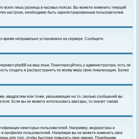
то всего лишь разница в часовых поясах. Вы можете изменить текущий
ругих настроек, необходимо быть зарегистрированным пользователем.
 что время неправильно установлено на сервере. Сообщите
перевел phpBB на ваш язык. Поинтересуйтесь у администратора, есть ли
ность создать и распространить по всему миру свою локализацию. Более
ки, квадратики или точки, указывающие на то, сколько сообщений вы
ателя. Если вы не можете использовать аватары, то значит таково
нтификации некоторых пользователей. Например, модераторы и
е в профилях пользователей. Напрямую вы не можете изменить свое
лишь для того, чтобы быстрее повысить свое звание. Подобными