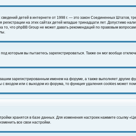
чных сведений детей в интернете от 1998 г. — это закон Соединенных Штатов
 регистрации на этих сайтах детей младше тринадцати лет. Допустимо нали
а то, что phpBB Group не может давать рекомендаций по правовым вопросам
лы.
 под которым вы пытаетесь зарегистрироваться. Также он мог вообще отклю
 вашим зарегистрированным именем на форуме, а также выполняет другие фун
с входом или с выходом из форума, то функция удаления cookies может пом
тройки хранятся в базе данных. Для изменения настроек нажмите ссылку «Ц
изменить все свои настройки.