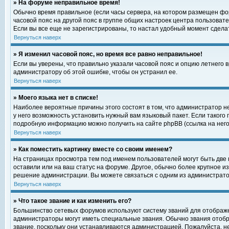
» На форуме неправильное время!
Обычно время правильное (если часы сервера, на котором размещен фор
часовой пояс на другой пояс в группе общих настроек центра пользоват
Если вы все еще не зарегистрированы, то настал удобный момент сделат
Вернуться наверх
» Я изменил часовой пояс, но время все равно неправильное!
Если вы уверены, что правильно указали часовой пояс и опцию летнего 
администратору об этой ошибке, чтобы он устранил ее.
Вернуться наверх
» Моего языка нет в списке!
Наиболее вероятные причины этого состоят в том, что администратор н
у него возможность установить нужный вам языковый пакет. Если такого
подробную информацию можно получить на сайте phpBB (ссылка на него
Вернуться наверх
» Как поместить картинку вместе со своим именем?
На страницах просмотра тем под именем пользователей могут быть две к
оставили или на ваш статус на форуме. Другое, обычно более крупное и
решение администрации. Вы можете связаться с одним из администратор
Вернуться наверх
» Что такое звание и как изменить его?
Большинство сетевых форумов используют систему званий для отображ
администраторы могут иметь специальные звания. Обычно звания отобр
звание, поскольку они устанавливаются администрацией. Пожалуйста, 