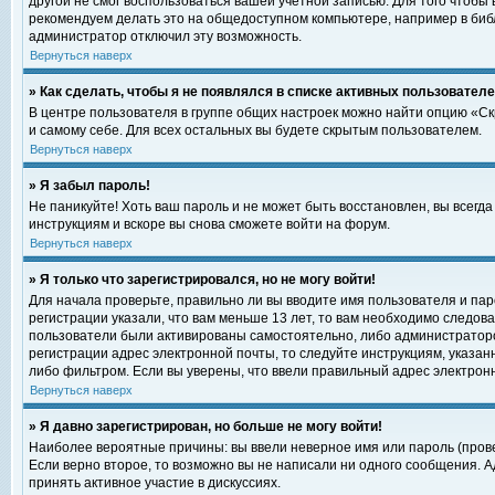
другой не смог воспользоваться вашей учетной записью. Для того чтобы
рекомендуем делать это на общедоступном компьютере, например в библи
администратор отключил эту возможность.
Вернуться наверх
» Как сделать, чтобы я не появлялся в списке активных пользовател
В центре пользователя в группе общих настроек можно найти опцию «С
и самому себе. Для всех остальных вы будете скрытым пользователем.
Вернуться наверх
» Я забыл пароль!
Не паникуйте! Хоть ваш пароль и не может быть восстановлен, вы всегд
инструкциям и вскоре вы снова сможете войти на форум.
Вернуться наверх
» Я только что зарегистрировался, но не могу войти!
Для начала проверьте, правильно ли вы вводите имя пользователя и пар
регистрации указали, что вам меньше 13 лет, то вам необходимо следова
пользователи были активированы самостоятельно, либо администратором
регистрации адрес электронной почты, то следуйте инструкциям, указан
либо фильтром. Если вы уверены, что ввели правильный адрес электрон
Вернуться наверх
» Я давно зарегистрирован, но больше не могу войти!
Наиболее вероятные причины: вы ввели неверное имя или пароль (прове
Если верно второе, то возможно вы не написали ни одного сообщения. 
принять активное участие в дискуссиях.