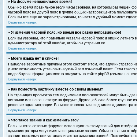
» На форуме неправильное время!
Обычно время правильное (если часы сервера, на котором размещен фор
часовой пояс на другой пояс в группе общих настроек центра пользоват
Если вы все еще не зарегистрированы, то настал удобный момент сделат
Вернуться наверх
» Я изменил часовой пояс, но время все равно неправильное!
Если вы уверены, что правильно указали часовой пояс и опцию летнего 
администратору об этой ошибке, чтобы он устранил ее.
Вернуться наверх
» Моего языка нет в списке!
Наиболее вероятные причины этого состоят в том, что администратор н
у него возможность установить нужный вам языковый пакет. Если такого
подробную информацию можно получить на сайте phpBB (ссылка на него
Вернуться наверх
» Как поместить картинку вместе со своим именем?
На страницах просмотра тем под именем пользователей могут быть две к
оставили или на ваш статус на форуме. Другое, обычно более крупное и
решение администрации. Вы можете связаться с одним из администратор
Вернуться наверх
» Что такое звание и как изменить его?
Большинство сетевых форумов используют систему званий для отображ
администраторы могут иметь специальные звания. Обычно звания отобр
звание, поскольку они устанавливаются администрацией. Пожалуйста, 