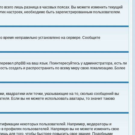
то всего лишь разница в часовых поясах. Вы можете изменить текущий
ругих настроек, необходимо быть зарегистрированным пользователем.
 что время неправильно установлено на сервере. Сообщите
перевел phpBB на ваш язык. Поинтересуйтесь у администратора, есть ли
ность создать и распространить по всему миру свою локализацию. Более
ки, квадратики или точки, указывающие на то, сколько сообщений вы
ателя. Если вы не можете использовать аватары, то значит таково
нтификации некоторых пользователей. Например, модераторы и
е в профилях пользователей. Напрямую вы не можете изменить свое
лишь для того, чтобы быстрее повысить свое звание. Подобными