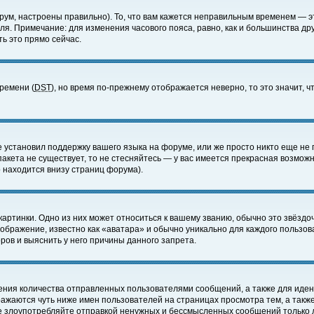
ум, настроены правильно). То, что вам кажется неправильным временем — э
еля. Примечание: для изменения часового пояса, равно, как и большинства д
ь это прямо сейчас.
времени (
DST
), но время по-прежнему отображается неверно, то это значит,
е установил поддержку вашего языка на форуме, или же просто никто еще не 
 пакета не существует, то не стесняйтесь — у вас имеется прекрасная возмож
 находится внизу страниц форума).
артинки. Одно из них может относиться к вашему званию, обычно это звёздоч
зображение, известно как «аватара» и обычно уникально для каждого пользов
ов и выяснить у него причины данного запрета.
ения количества отправленных пользователями сообщений, а также для иде
ажаются чуть ниже имен пользователей на страницах просмотра тем, а такж
не злоупотребляйте отправкой ненужных и бессмысленных сообщений только 