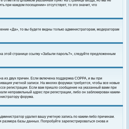
те отметить флажком указанный пункт на странице входа, но мы не
ть при каждом посещении» отсутствует, то это значит, что
жение «Да», то вы будете видны только администраторам, модераторам
е на этой странице ссылку «Забыли пароль?», следуйте предложенным
на из двух причин. Если включена поддержка COPPA, и вы при
ктивация учетной записи. На многих форумах требуется, чтобы все новые
ессе регистрации. Если вам пришло сообщение на указанный вами при
зали неправильный адрес при регистрации, либо он заблокирован каким-
инистратору форума.
администратор удалил вашу учетную запись по каким-либо причинам.
я размера базы данных. Попробуйте зарегистрироваться снова и