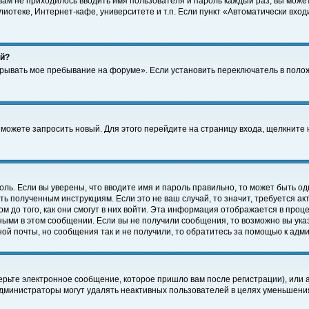
 вам не приходилось вводить имя пользователя и пароль каждый раз, вы може
отеке, Интернет-кафе, университете и т.п. Если пункт «Автоматически входи
ей?
крывать мое пребывание на форуме». Если установить переключатель в поло
а можете запросить новый. Для этого перейдите на страницу входа, щелкнит
оль. Если вы уверены, что вводите имя и пароль правильно, то может быть од
ть полученным инструкциям. Если это не ваш случай, то значит, требуется а
 до того, как они смогут в них войти. Эта информация отображается в проц
ными в этом сообщении. Если вы не получили сообщения, то возможно вы ука
ной почты, но сообщения так и не получили, то обратитесь за помощью к адм
рьте электронное сообщение, которое пришло вам после регистрации), или 
Администраторы могут удалять неактивных пользователей в целях уменьшени