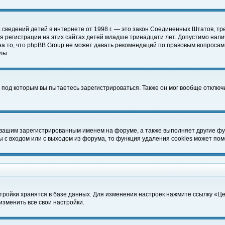
чных сведений детей в интернете от 1998 г. — это закон Соединенных Штатов
 регистрации на этих сайтах детей младше тринадцати лет. Допустимо нали
а то, что phpBB Group не может давать рекомендаций по правовым вопросам
лы.
 под которым вы пытаетесь зарегистрироваться. Также он мог вообще отклю
 вашим зарегистрированным именем на форуме, а также выполняет другие фун
с входом или с выходом из форума, то функция удаления cookies может пом
тройки хранятся в базе данных. Для изменения настроек нажмите ссылку «Ц
изменить все свои настройки.