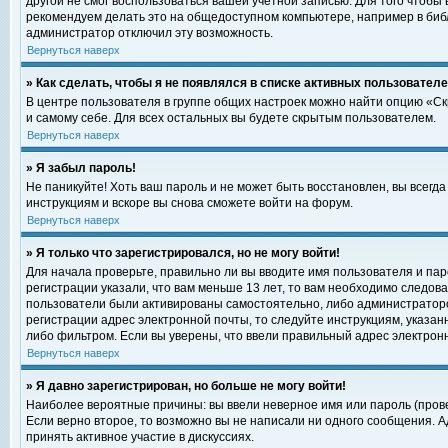
другой не смог воспользоваться вашей учетной записью. Для того чтобы
рекомендуем делать это на общедоступном компьютере, например в библи
администратор отключил эту возможность.
Вернуться наверх
» Как сделать, чтобы я не появлялся в списке активных пользовател
В центре пользователя в группе общих настроек можно найти опцию «С
и самому себе. Для всех остальных вы будете скрытым пользователем.
Вернуться наверх
» Я забыл пароль!
Не паникуйте! Хоть ваш пароль и не может быть восстановлен, вы всегд
инструкциям и вскоре вы снова сможете войти на форум.
Вернуться наверх
» Я только что зарегистрировался, но не могу войти!
Для начала проверьте, правильно ли вы вводите имя пользователя и пар
регистрации указали, что вам меньше 13 лет, то вам необходимо следова
пользователи были активированы самостоятельно, либо администратором
регистрации адрес электронной почты, то следуйте инструкциям, указан
либо фильтром. Если вы уверены, что ввели правильный адрес электрон
Вернуться наверх
» Я давно зарегистрирован, но больше не могу войти!
Наиболее вероятные причины: вы ввели неверное имя или пароль (прове
Если верно второе, то возможно вы не написали ни одного сообщения. 
принять активное участие в дискуссиях.