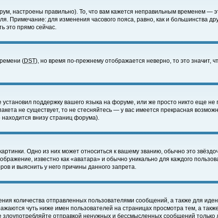
ум, настроены правильно). То, что вам кажется неправильным временем — э
еля. Примечание: для изменения часового пояса, равно, как и большинства д
ь это прямо сейчас.
времени (
DST
), но время по-прежнему отображается неверно, то это значит,
е установил поддержку вашего языка на форуме, или же просто никто еще не 
 пакета не существует, то не стесняйтесь — у вас имеется прекрасная возмож
 находится внизу страниц форума).
артинки. Одно из них может относиться к вашему званию, обычно это звёздоч
зображение, известно как «аватара» и обычно уникально для каждого пользов
ов и выяснить у него причины данного запрета.
ения количества отправленных пользователями сообщений, а также для иде
ажаются чуть ниже имен пользователей на страницах просмотра тем, а такж
не злоупотребляйте отправкой ненужных и бессмысленных сообщений только 