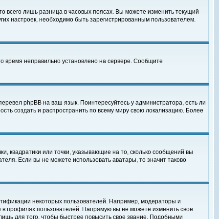
то всего лишь разница в часовых поясах. Вы можете изменить текущий
ругих настроек, необходимо быть зарегистрированным пользователем.
 что время неправильно установлено на сервере. Сообщите
перевел phpBB на ваш язык. Поинтересуйтесь у администратора, есть ли
ность создать и распространить по всему миру свою локализацию. Более
ки, квадратики или точки, указывающие на то, сколько сообщений вы
ателя. Если вы не можете использовать аватары, то значит таково
нтификации некоторых пользователей. Например, модераторы и
е в профилях пользователей. Напрямую вы не можете изменить свое
лишь для того, чтобы быстрее повысить свое звание. Подобными