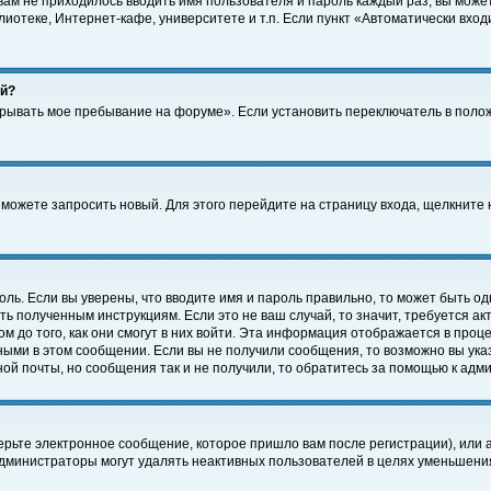
 вам не приходилось вводить имя пользователя и пароль каждый раз, вы може
отеке, Интернет-кафе, университете и т.п. Если пункт «Автоматически входи
ей?
крывать мое пребывание на форуме». Если установить переключатель в поло
а можете запросить новый. Для этого перейдите на страницу входа, щелкнит
оль. Если вы уверены, что вводите имя и пароль правильно, то может быть од
ть полученным инструкциям. Если это не ваш случай, то значит, требуется а
 до того, как они смогут в них войти. Эта информация отображается в проц
ными в этом сообщении. Если вы не получили сообщения, то возможно вы ука
ной почты, но сообщения так и не получили, то обратитесь за помощью к адм
рьте электронное сообщение, которое пришло вам после регистрации), или 
Администраторы могут удалять неактивных пользователей в целях уменьшени