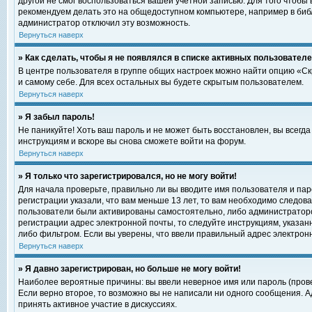
другой не смог воспользоваться вашей учетной записью. Для того чтобы
рекомендуем делать это на общедоступном компьютере, например в библи
администратор отключил эту возможность.
Вернуться наверх
» Как сделать, чтобы я не появлялся в списке активных пользовател
В центре пользователя в группе общих настроек можно найти опцию «С
и самому себе. Для всех остальных вы будете скрытым пользователем.
Вернуться наверх
» Я забыл пароль!
Не паникуйте! Хоть ваш пароль и не может быть восстановлен, вы всегд
инструкциям и вскоре вы снова сможете войти на форум.
Вернуться наверх
» Я только что зарегистрировался, но не могу войти!
Для начала проверьте, правильно ли вы вводите имя пользователя и пар
регистрации указали, что вам меньше 13 лет, то вам необходимо следова
пользователи были активированы самостоятельно, либо администратором
регистрации адрес электронной почты, то следуйте инструкциям, указан
либо фильтром. Если вы уверены, что ввели правильный адрес электрон
Вернуться наверх
» Я давно зарегистрирован, но больше не могу войти!
Наиболее вероятные причины: вы ввели неверное имя или пароль (прове
Если верно второе, то возможно вы не написали ни одного сообщения. 
принять активное участие в дискуссиях.