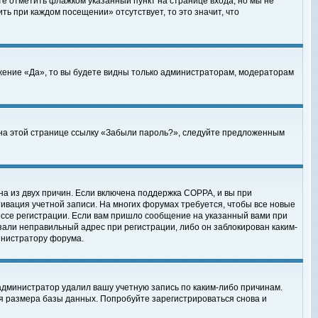
те отметить флажком указанный пункт на странице входа, но мы не
ть при каждом посещении» отсутствует, то это значит, что
жение «Да», то вы будете видны только администраторам, модераторам
е на этой странице ссылку «Забыли пароль?», следуйте предложенным
на из двух причин. Если включена поддержка COPPA, и вы при
ктивация учетной записи. На многих форумах требуется, чтобы все новые
ессе регистрации. Если вам пришло сообщение на указанный вами при
зали неправильный адрес при регистрации, либо он заблокирован каким-
инистратору форума.
администратор удалил вашу учетную запись по каким-либо причинам.
я размера базы данных. Попробуйте зарегистрироваться снова и