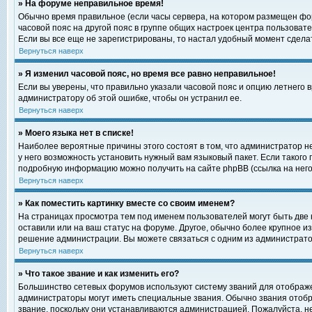
» На форуме неправильное время!
Обычно время правильное (если часы сервера, на котором размещен фор
часовой пояс на другой пояс в группе общих настроек центра пользоват
Если вы все еще не зарегистрированы, то настал удобный момент сделат
Вернуться наверх
» Я изменил часовой пояс, но время все равно неправильное!
Если вы уверены, что правильно указали часовой пояс и опцию летнего 
администратору об этой ошибке, чтобы он устранил ее.
Вернуться наверх
» Моего языка нет в списке!
Наиболее вероятные причины этого состоят в том, что администратор н
у него возможность установить нужный вам языковый пакет. Если такого
подробную информацию можно получить на сайте phpBB (ссылка на него
Вернуться наверх
» Как поместить картинку вместе со своим именем?
На страницах просмотра тем под именем пользователей могут быть две к
оставили или на ваш статус на форуме. Другое, обычно более крупное и
решение администрации. Вы можете связаться с одним из администратор
Вернуться наверх
» Что такое звание и как изменить его?
Большинство сетевых форумов используют систему званий для отображ
администраторы могут иметь специальные звания. Обычно звания отобр
звание, поскольку они устанавливаются администрацией. Пожалуйста, 