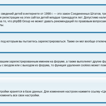
чных сведений детей в интернете от 1998 г. — это закон Соединенных Штатов
 регистрации на этих сайтах детей младше тринадцати лет. Допустимо нали
а то, что phpBB Group не может давать рекомендаций по правовым вопросам
лы.
 под которым вы пытаетесь зарегистрироваться. Также он мог вообще отклю
 вашим зарегистрированным именем на форуме, а также выполняет другие фун
с входом или с выходом из форума, то функция удаления cookies может пом
тройки хранятся в базе данных. Для изменения настроек нажмите ссылку «Ц
изменить все свои настройки.