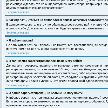
другой не смог воспользоваться вашей учетной записью. Для того чтобы
рекомендуем делать это на общедоступном компьютере, например в библи
администратор отключил эту возможность.
Вернуться наверх
» Как сделать, чтобы я не появлялся в списке активных пользовател
В центре пользователя в группе общих настроек можно найти опцию «С
и самому себе. Для всех остальных вы будете скрытым пользователем.
Вернуться наверх
» Я забыл пароль!
Не паникуйте! Хоть ваш пароль и не может быть восстановлен, вы всегд
инструкциям и вскоре вы снова сможете войти на форум.
Вернуться наверх
» Я только что зарегистрировался, но не могу войти!
Для начала проверьте, правильно ли вы вводите имя пользователя и пар
регистрации указали, что вам меньше 13 лет, то вам необходимо следова
пользователи были активированы самостоятельно, либо администратором
регистрации адрес электронной почты, то следуйте инструкциям, указан
либо фильтром. Если вы уверены, что ввели правильный адрес электрон
Вернуться наверх
» Я давно зарегистрирован, но больше не могу войти!
Наиболее вероятные причины: вы ввели неверное имя или пароль (прове
Если верно второе, то возможно вы не написали ни одного сообщения. 
принять активное участие в дискуссиях.