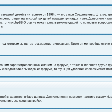
чных сведений детей в интернете от 1998 г. — это закон Соединенных Штатов
 регистрации на этих сайтах детей младше тринадцати лет. Допустимо нали
а то, что phpBB Group не может давать рекомендаций по правовым вопросам
лы.
 под которым вы пытаетесь зарегистрироваться. Также он мог вообще отклю
 вашим зарегистрированным именем на форуме, а также выполняет другие фун
с входом или с выходом из форума, то функция удаления cookies может пом
тройки хранятся в базе данных. Для изменения настроек нажмите ссылку «Ц
изменить все свои настройки.