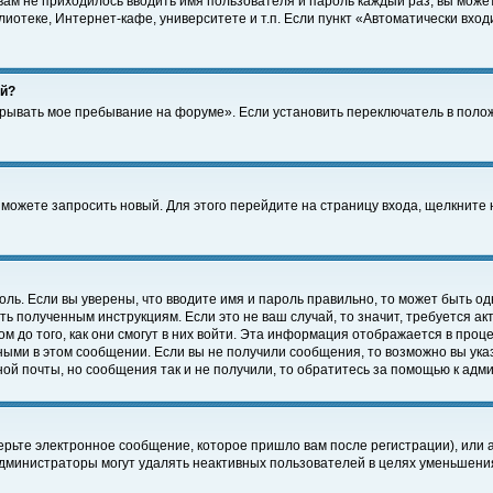
 вам не приходилось вводить имя пользователя и пароль каждый раз, вы може
отеке, Интернет-кафе, университете и т.п. Если пункт «Автоматически входи
ей?
крывать мое пребывание на форуме». Если установить переключатель в поло
а можете запросить новый. Для этого перейдите на страницу входа, щелкнит
оль. Если вы уверены, что вводите имя и пароль правильно, то может быть од
ть полученным инструкциям. Если это не ваш случай, то значит, требуется а
 до того, как они смогут в них войти. Эта информация отображается в проц
ными в этом сообщении. Если вы не получили сообщения, то возможно вы ука
ной почты, но сообщения так и не получили, то обратитесь за помощью к адм
рьте электронное сообщение, которое пришло вам после регистрации), или 
Администраторы могут удалять неактивных пользователей в целях уменьшени