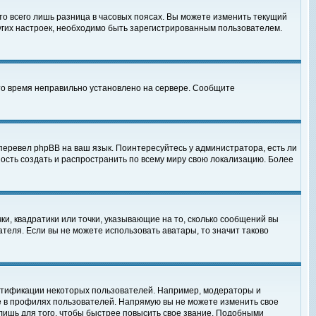
то всего лишь разница в часовых поясах. Вы можете изменить текущий
ругих настроек, необходимо быть зарегистрированным пользователем.
 что время неправильно установлено на сервере. Сообщите
перевел phpBB на ваш язык. Поинтересуйтесь у администратора, есть ли
ность создать и распространить по всему миру свою локализацию. Более
ки, квадратики или точки, указывающие на то, сколько сообщений вы
ателя. Если вы не можете использовать аватары, то значит таково
нтификации некоторых пользователей. Например, модераторы и
е в профилях пользователей. Напрямую вы не можете изменить свое
лишь для того, чтобы быстрее повысить свое звание. Подобными