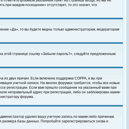
те отметить флажком указанный пункт на странице входа, но мы не
ть при каждом посещении» отсутствует, то это значит, что
жение «Да», то вы будете видны только администраторам, модераторам
е на этой странице ссылку «Забыли пароль?», следуйте предложенным
на из двух причин. Если включена поддержка COPPA, и вы при
ктивация учетной записи. На многих форумах требуется, чтобы все новые
ессе регистрации. Если вам пришло сообщение на указанный вами при
зали неправильный адрес при регистрации, либо он заблокирован каким-
инистратору форума.
администратор удалил вашу учетную запись по каким-либо причинам.
я размера базы данных. Попробуйте зарегистрироваться снова и