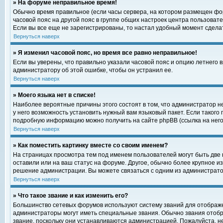
» На форуме неправильное время!
Обычно время правильное (если часы сервера, на котором размещен фор
часовой пояс на другой пояс в группе общих настроек центра пользоват
Если вы все еще не зарегистрированы, то настал удобный момент сделат
Вернуться наверх
» Я изменил часовой пояс, но время все равно неправильное!
Если вы уверены, что правильно указали часовой пояс и опцию летнего 
администратору об этой ошибке, чтобы он устранил ее.
Вернуться наверх
» Моего языка нет в списке!
Наиболее вероятные причины этого состоят в том, что администратор н
у него возможность установить нужный вам языковый пакет. Если такого
подробную информацию можно получить на сайте phpBB (ссылка на него
Вернуться наверх
» Как поместить картинку вместе со своим именем?
На страницах просмотра тем под именем пользователей могут быть две к
оставили или на ваш статус на форуме. Другое, обычно более крупное и
решение администрации. Вы можете связаться с одним из администратор
Вернуться наверх
» Что такое звание и как изменить его?
Большинство сетевых форумов используют систему званий для отображ
администраторы могут иметь специальные звания. Обычно звания отобр
звание, поскольку они устанавливаются администрацией. Пожалуйста, 