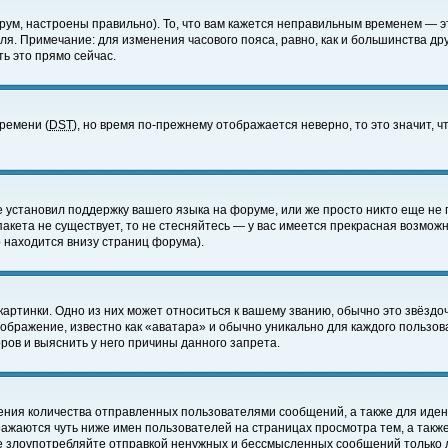
ум, настроены правильно). То, что вам кажется неправильным временем — э
еля. Примечание: для изменения часового пояса, равно, как и большинства д
ь это прямо сейчас.
времени (
DST
), но время по-прежнему отображается неверно, то это значит,
е установил поддержку вашего языка на форуме, или же просто никто еще не 
 пакета не существует, то не стесняйтесь — у вас имеется прекрасная возмож
 находится внизу страниц форума).
артинки. Одно из них может относиться к вашему званию, обычно это звёздоч
зображение, известно как «аватара» и обычно уникально для каждого пользов
ов и выяснить у него причины данного запрета.
ения количества отправленных пользователями сообщений, а также для иде
ажаются чуть ниже имен пользователей на страницах просмотра тем, а такж
не злоупотребляйте отправкой ненужных и бессмысленных сообщений только 