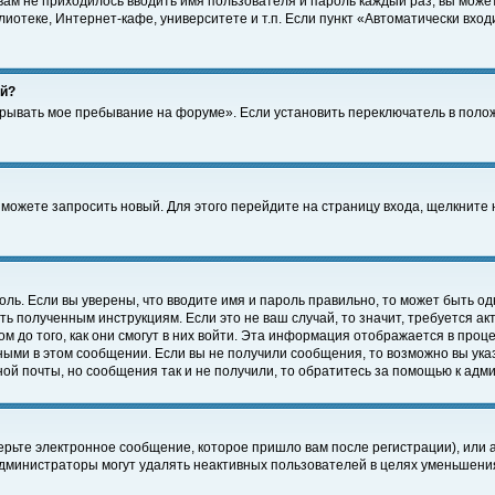
 вам не приходилось вводить имя пользователя и пароль каждый раз, вы може
отеке, Интернет-кафе, университете и т.п. Если пункт «Автоматически входи
ей?
крывать мое пребывание на форуме». Если установить переключатель в поло
а можете запросить новый. Для этого перейдите на страницу входа, щелкнит
оль. Если вы уверены, что вводите имя и пароль правильно, то может быть од
ть полученным инструкциям. Если это не ваш случай, то значит, требуется а
 до того, как они смогут в них войти. Эта информация отображается в проц
ными в этом сообщении. Если вы не получили сообщения, то возможно вы ука
ной почты, но сообщения так и не получили, то обратитесь за помощью к адм
рьте электронное сообщение, которое пришло вам после регистрации), или 
Администраторы могут удалять неактивных пользователей в целях уменьшени