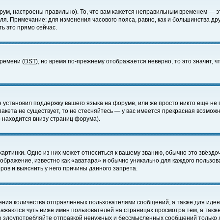
ум, настроены правильно). То, что вам кажется неправильным временем — э
еля. Примечание: для изменения часового пояса, равно, как и большинства д
ь это прямо сейчас.
времени (
DST
), но время по-прежнему отображается неверно, то это значит,
е установил поддержку вашего языка на форуме, или же просто никто еще не 
 пакета не существует, то не стесняйтесь — у вас имеется прекрасная возмож
 находится внизу страниц форума).
артинки. Одно из них может относиться к вашему званию, обычно это звёздоч
зображение, известно как «аватара» и обычно уникально для каждого пользов
ов и выяснить у него причины данного запрета.
ения количества отправленных пользователями сообщений, а также для иде
ажаются чуть ниже имен пользователей на страницах просмотра тем, а такж
не злоупотребляйте отправкой ненужных и бессмысленных сообщений только 