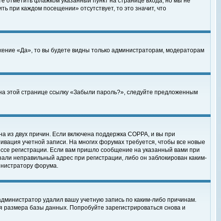
те отметить флажком указанный пункт на странице входа, но мы не
ть при каждом посещении» отсутствует, то это значит, что
жение «Да», то вы будете видны только администраторам, модераторам
е на этой странице ссылку «Забыли пароль?», следуйте предложенным
на из двух причин. Если включена поддержка COPPA, и вы при
ктивация учетной записи. На многих форумах требуется, чтобы все новые
ессе регистрации. Если вам пришло сообщение на указанный вами при
зали неправильный адрес при регистрации, либо он заблокирован каким-
инистратору форума.
администратор удалил вашу учетную запись по каким-либо причинам.
я размера базы данных. Попробуйте зарегистрироваться снова и