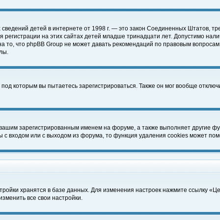
чных сведений детей в интернете от 1998 г. — это закон Соединенных Штатов
 регистрации на этих сайтах детей младше тринадцати лет. Допустимо нали
а то, что phpBB Group не может давать рекомендаций по правовым вопросам
лы.
 под которым вы пытаетесь зарегистрироваться. Также он мог вообще отклю
 вашим зарегистрированным именем на форуме, а также выполняет другие фун
с входом или с выходом из форума, то функция удаления cookies может пом
тройки хранятся в базе данных. Для изменения настроек нажмите ссылку «Ц
изменить все свои настройки.