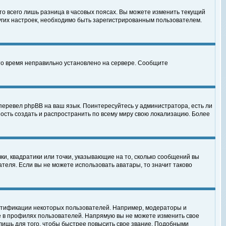
то всего лишь разница в часовых поясах. Вы можете изменить текущий
ругих настроек, необходимо быть зарегистрированным пользователем.
 что время неправильно установлено на сервере. Сообщите
перевел phpBB на ваш язык. Поинтересуйтесь у администратора, есть ли
ность создать и распространить по всему миру свою локализацию. Более
ки, квадратики или точки, указывающие на то, сколько сообщений вы
ателя. Если вы не можете использовать аватары, то значит таково
нтификации некоторых пользователей. Например, модераторы и
е в профилях пользователей. Напрямую вы не можете изменить свое
лишь для того, чтобы быстрее повысить свое звание. Подобными