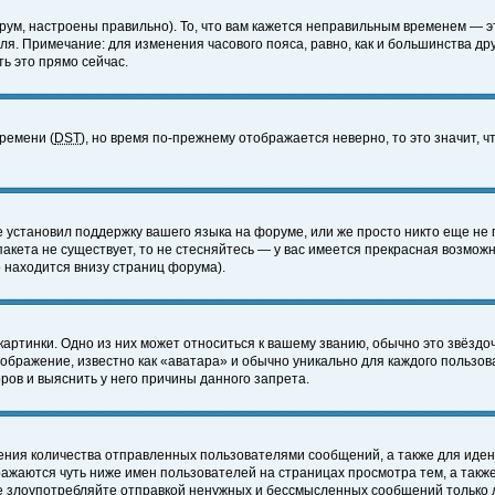
ум, настроены правильно). То, что вам кажется неправильным временем — э
еля. Примечание: для изменения часового пояса, равно, как и большинства д
ь это прямо сейчас.
времени (
DST
), но время по-прежнему отображается неверно, то это значит,
е установил поддержку вашего языка на форуме, или же просто никто еще не 
 пакета не существует, то не стесняйтесь — у вас имеется прекрасная возмож
 находится внизу страниц форума).
артинки. Одно из них может относиться к вашему званию, обычно это звёздоч
зображение, известно как «аватара» и обычно уникально для каждого пользов
ов и выяснить у него причины данного запрета.
ения количества отправленных пользователями сообщений, а также для иде
ажаются чуть ниже имен пользователей на страницах просмотра тем, а такж
не злоупотребляйте отправкой ненужных и бессмысленных сообщений только 