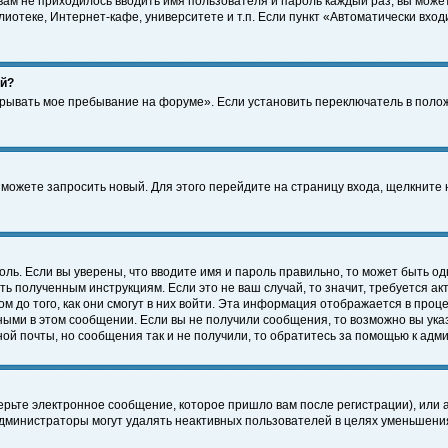
 вам не приходилось вводить имя пользователя и пароль каждый раз, вы може
отеке, Интернет-кафе, университете и т.п. Если пункт «Автоматически входи
ей?
крывать мое пребывание на форуме». Если установить переключатель в поло
а можете запросить новый. Для этого перейдите на страницу входа, щелкнит
оль. Если вы уверены, что вводите имя и пароль правильно, то может быть од
ть полученным инструкциям. Если это не ваш случай, то значит, требуется а
 до того, как они смогут в них войти. Эта информация отображается в проц
ными в этом сообщении. Если вы не получили сообщения, то возможно вы ука
ной почты, но сообщения так и не получили, то обратитесь за помощью к адм
рьте электронное сообщение, которое пришло вам после регистрации), или 
Администраторы могут удалять неактивных пользователей в целях уменьшени