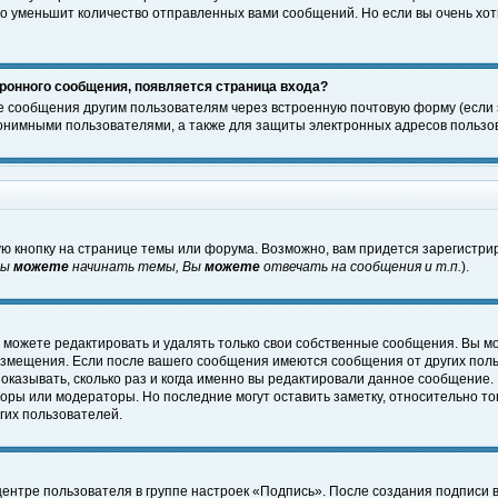
о уменьшит количество отправленных вами сообщений. Но если вы очень хоти
ронного сообщения, появляется страница входа?
е сообщения другим пользователям через встроенную почтовую форму (если
нимными пользователями, а также для защиты электронных адресов пользов
ю кнопку на странице темы или форума. Возможно, вам придется зарегистри
Вы
можете
начинать темы, Вы
можете
отвечать на сообщения и т.п.
).
 можете редактировать и удалять только свои собственные сообщения. Вы м
размещения. Если после вашего сообщения имеются сообщения от других пол
оказывать, сколько раз и когда именно вы редактировали данное сообщение.
оры или модераторы. Но последние могут оставить заметку, относительно т
гих пользователей.
центре пользователя в группе настроек «Подпись». После создания подписи