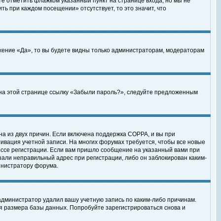
те отметить флажком указанный пункт на странице входа, но мы не
ть при каждом посещении» отсутствует, то это значит, что
жение «Да», то вы будете видны только администраторам, модераторам
е на этой странице ссылку «Забыли пароль?», следуйте предложенным
на из двух причин. Если включена поддержка COPPA, и вы при
ктивация учетной записи. На многих форумах требуется, чтобы все новые
ессе регистрации. Если вам пришло сообщение на указанный вами при
зали неправильный адрес при регистрации, либо он заблокирован каким-
инистратору форума.
администратор удалил вашу учетную запись по каким-либо причинам.
я размера базы данных. Попробуйте зарегистрироваться снова и