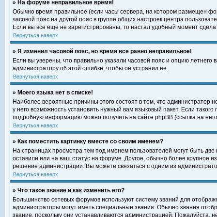
» На форуме неправильное время!
Обычно время правильное (если часы сервера, на котором размещен фор
часовой пояс на другой пояс в группе общих настроек центра пользоват
Если вы все еще не зарегистрированы, то настал удобный момент сделат
Вернуться наверх
» Я изменил часовой пояс, но время все равно неправильное!
Если вы уверены, что правильно указали часовой пояс и опцию летнего 
администратору об этой ошибке, чтобы он устранил ее.
Вернуться наверх
» Моего языка нет в списке!
Наиболее вероятные причины этого состоят в том, что администратор н
у него возможность установить нужный вам языковый пакет. Если такого
подробную информацию можно получить на сайте phpBB (ссылка на него
Вернуться наверх
» Как поместить картинку вместе со своим именем?
На страницах просмотра тем под именем пользователей могут быть две к
оставили или на ваш статус на форуме. Другое, обычно более крупное и
решение администрации. Вы можете связаться с одним из администратор
Вернуться наверх
» Что такое звание и как изменить его?
Большинство сетевых форумов используют систему званий для отображ
администраторы могут иметь специальные звания. Обычно звания отобр
звание, поскольку они устанавливаются администрацией. Пожалуйста, 