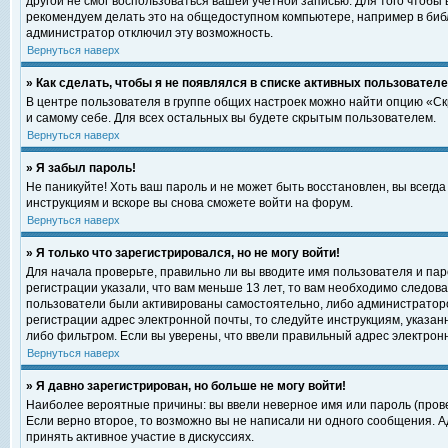
другой не смог воспользоваться вашей учетной записью. Для того чтобы
рекомендуем делать это на общедоступном компьютере, например в библи
администратор отключил эту возможность.
Вернуться наверх
» Как сделать, чтобы я не появлялся в списке активных пользовател
В центре пользователя в группе общих настроек можно найти опцию «С
и самому себе. Для всех остальных вы будете скрытым пользователем.
Вернуться наверх
» Я забыл пароль!
Не паникуйте! Хоть ваш пароль и не может быть восстановлен, вы всегд
инструкциям и вскоре вы снова сможете войти на форум.
Вернуться наверх
» Я только что зарегистрировался, но не могу войти!
Для начала проверьте, правильно ли вы вводите имя пользователя и пар
регистрации указали, что вам меньше 13 лет, то вам необходимо следова
пользователи были активированы самостоятельно, либо администратором
регистрации адрес электронной почты, то следуйте инструкциям, указан
либо фильтром. Если вы уверены, что ввели правильный адрес электрон
Вернуться наверх
» Я давно зарегистрирован, но больше не могу войти!
Наиболее вероятные причины: вы ввели неверное имя или пароль (прове
Если верно второе, то возможно вы не написали ни одного сообщения. 
принять активное участие в дискуссиях.