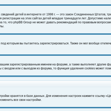
чных сведений детей в интернете от 1998 г. — это закон Соединенных Штатов
 регистрации на этих сайтах детей младше тринадцати лет. Допустимо нали
а то, что phpBB Group не может давать рекомендаций по правовым вопросам
лы.
 под которым вы пытаетесь зарегистрироваться. Также он мог вообще отклю
 вашим зарегистрированным именем на форуме, а также выполняет другие фун
с входом или с выходом из форума, то функция удаления cookies может пом
тройки хранятся в базе данных. Для изменения настроек нажмите ссылку «Ц
изменить все свои настройки.