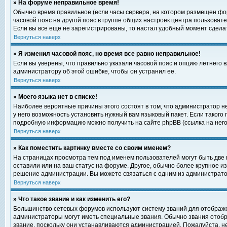
» На форуме неправильное время!
Обычно время правильное (если часы сервера, на котором размещен фор
часовой пояс на другой пояс в группе общих настроек центра пользоват
Если вы все еще не зарегистрированы, то настал удобный момент сделат
Вернуться наверх
» Я изменил часовой пояс, но время все равно неправильное!
Если вы уверены, что правильно указали часовой пояс и опцию летнего 
администратору об этой ошибке, чтобы он устранил ее.
Вернуться наверх
» Моего языка нет в списке!
Наиболее вероятные причины этого состоят в том, что администратор н
у него возможность установить нужный вам языковый пакет. Если такого
подробную информацию можно получить на сайте phpBB (ссылка на него
Вернуться наверх
» Как поместить картинку вместе со своим именем?
На страницах просмотра тем под именем пользователей могут быть две к
оставили или на ваш статус на форуме. Другое, обычно более крупное и
решение администрации. Вы можете связаться с одним из администратор
Вернуться наверх
» Что такое звание и как изменить его?
Большинство сетевых форумов используют систему званий для отображ
администраторы могут иметь специальные звания. Обычно звания отобр
звание, поскольку они устанавливаются администрацией. Пожалуйста, 