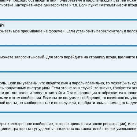
 вам не приходилось вводить имя пользователя и пароль каждый раз, вы може
отеке, Интернет-кафе, университете и т.п. Если пункт «Автоматически входи
ей?
крывать мое пребывание на форуме». Если установить переключатель в поло
а можете запросить новый. Для этого перейдите на страницу входа, щелкнит
оль. Если вы уверены, что вводите имя и пароль правильно, то может быть од
ть полученным инструкциям. Если это не ваш случай, то значит, требуется а
 до того, как они смогут в них войти. Эта информация отображается в проц
ными в этом сообщении. Если вы не получили сообщения, то возможно вы ука
ной почты, но сообщения так и не получили, то обратитесь за помощью к адм
рьте электронное сообщение, которое пришло вам после регистрации), или 
Администраторы могут удалять неактивных пользователей в целях уменьшени