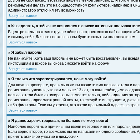
другой не смог воспользоваться вашей учетной записью. Для того чтобы
рекомендуем делать это на общедоступном компьютере, например в библи
администратор отключил эту возможность.
Вернуться наверх
» Как сделать, чтобы я не появлялся в списке активных пользовател
В центре пользователя в группе общих настроек можно найти опцию «С
и самому себе. Для всех остальных вы будете скрытым пользователем.
Вернуться наверх
» Я забыл пароль!
Не паникуйте! Хоть ваш пароль и не может быть восстановлен, вы всегд
инструкциям и вскоре вы снова сможете войти на форум.
Вернуться наверх
» Я только что зарегистрировался, но не могу войти!
Для начала проверьте, правильно ли вы вводите имя пользователя и пар
регистрации указали, что вам меньше 13 лет, то вам необходимо следова
пользователи были активированы самостоятельно, либо администратором
регистрации адрес электронной почты, то следуйте инструкциям, указан
либо фильтром. Если вы уверены, что ввели правильный адрес электрон
Вернуться наверх
» Я давно зарегистрирован, но больше не могу войти!
Наиболее вероятные причины: вы ввели неверное имя или пароль (прове
Если верно второе, то возможно вы не написали ни одного сообщения. 
принять активное участие в дискуссиях.