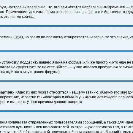
ум, настроены правильно). То, что вам кажется неправильным временем — э
еля. Примечание: для изменения часового пояса, равно, как и большинства д
ь это прямо сейчас.
времени (
DST
), но время по-прежнему отображается неверно, то это значит,
е установил поддержку вашего языка на форуме, или же просто никто еще не 
 пакета не существует, то не стесняйтесь — у вас имеется прекрасная возмож
 находится внизу страниц форума).
артинки. Одно из них может относиться к вашему званию, обычно это звёздоч
зображение, известно как «аватара» и обычно уникально для каждого пользов
ов и выяснить у него причины данного запрета.
ения количества отправленных пользователями сообщений, а также для иде
ажаются чуть ниже имен пользователей на страницах просмотра тем, а такж
не злоупотребляйте отправкой ненужных и бессмысленных сообщений только 