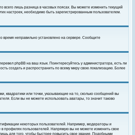
то всего лишь разница в часовых поясах. Вы можете изменить текущий
ругих настроек, необходимо быть зарегистрированным пользователем.
 что время неправильно установлено на сервере. Сообщите
перевел phpBB на ваш язык. Поинтересуйтесь у администратора, есть ли
ность создать и распространить по всему миру свою локализацию. Более
ки, квадратики или точки, указывающие на то, сколько сообщений вы
ателя. Если вы не можете использовать аватары, то значит таково
нтификации некоторых пользователей. Например, модераторы и
е в профилях пользователей. Напрямую вы не можете изменить свое
лишь для того, чтобы быстрее повысить свое звание. Подобными