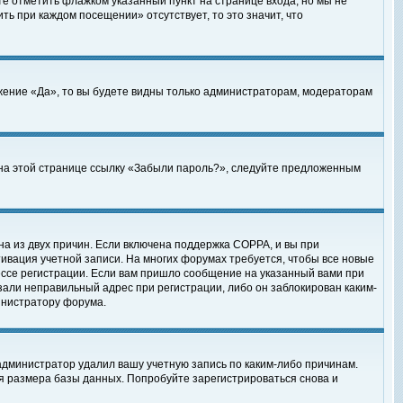
те отметить флажком указанный пункт на странице входа, но мы не
ть при каждом посещении» отсутствует, то это значит, что
жение «Да», то вы будете видны только администраторам, модераторам
е на этой странице ссылку «Забыли пароль?», следуйте предложенным
на из двух причин. Если включена поддержка COPPA, и вы при
ктивация учетной записи. На многих форумах требуется, чтобы все новые
ессе регистрации. Если вам пришло сообщение на указанный вами при
зали неправильный адрес при регистрации, либо он заблокирован каким-
инистратору форума.
администратор удалил вашу учетную запись по каким-либо причинам.
я размера базы данных. Попробуйте зарегистрироваться снова и