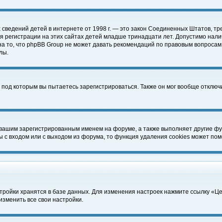
чных сведений детей в интернете от 1998 г. — это закон Соединенных Штатов
 регистрации на этих сайтах детей младше тринадцати лет. Допустимо нали
а то, что phpBB Group не может давать рекомендаций по правовым вопросам
лы.
 под которым вы пытаетесь зарегистрироваться. Также он мог вообще отклю
 вашим зарегистрированным именем на форуме, а также выполняет другие фун
с входом или с выходом из форума, то функция удаления cookies может пом
тройки хранятся в базе данных. Для изменения настроек нажмите ссылку «Ц
изменить все свои настройки.