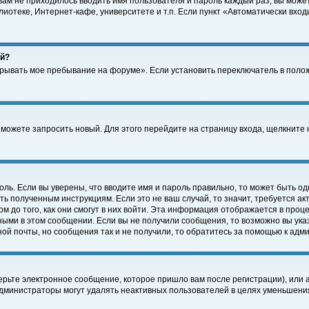
 вам не приходилось вводить имя пользователя и пароль каждый раз, вы може
отеке, Интернет-кафе, университете и т.п. Если пункт «Автоматически входи
ей?
крывать мое пребывание на форуме». Если установить переключатель в поло
а можете запросить новый. Для этого перейдите на страницу входа, щелкнит
оль. Если вы уверены, что вводите имя и пароль правильно, то может быть од
ть полученным инструкциям. Если это не ваш случай, то значит, требуется а
 до того, как они смогут в них войти. Эта информация отображается в проц
ными в этом сообщении. Если вы не получили сообщения, то возможно вы ука
ной почты, но сообщения так и не получили, то обратитесь за помощью к адм
рьте электронное сообщение, которое пришло вам после регистрации), или 
Администраторы могут удалять неактивных пользователей в целях уменьшени