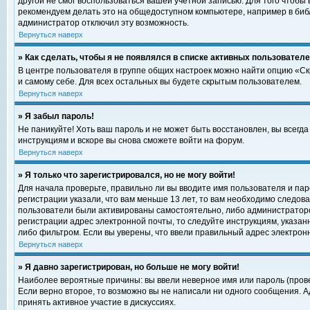
другой не смог воспользоваться вашей учетной записью. Для того чтобы
рекомендуем делать это на общедоступном компьютере, например в библи
администратор отключил эту возможность.
Вернуться наверх
» Как сделать, чтобы я не появлялся в списке активных пользовател
В центре пользователя в группе общих настроек можно найти опцию «С
и самому себе. Для всех остальных вы будете скрытым пользователем.
Вернуться наверх
» Я забыл пароль!
Не паникуйте! Хоть ваш пароль и не может быть восстановлен, вы всегд
инструкциям и вскоре вы снова сможете войти на форум.
Вернуться наверх
» Я только что зарегистрировался, но не могу войти!
Для начала проверьте, правильно ли вы вводите имя пользователя и пар
регистрации указали, что вам меньше 13 лет, то вам необходимо следова
пользователи были активированы самостоятельно, либо администратором
регистрации адрес электронной почты, то следуйте инструкциям, указан
либо фильтром. Если вы уверены, что ввели правильный адрес электрон
Вернуться наверх
» Я давно зарегистрирован, но больше не могу войти!
Наиболее вероятные причины: вы ввели неверное имя или пароль (прове
Если верно второе, то возможно вы не написали ни одного сообщения. 
принять активное участие в дискуссиях.