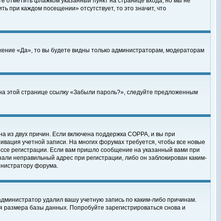
те отметить флажком указанный пункт на странице входа, но мы не
ть при каждом посещении» отсутствует, то это значит, что
жение «Да», то вы будете видны только администраторам, модераторам
е на этой странице ссылку «Забыли пароль?», следуйте предложенным
на из двух причин. Если включена поддержка COPPA, и вы при
ктивация учетной записи. На многих форумах требуется, чтобы все новые
ессе регистрации. Если вам пришло сообщение на указанный вами при
зали неправильный адрес при регистрации, либо он заблокирован каким-
инистратору форума.
администратор удалил вашу учетную запись по каким-либо причинам.
я размера базы данных. Попробуйте зарегистрироваться снова и