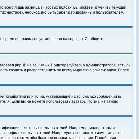
то всего лишь разница в часовых поясах. Вы можете изменить текущий
ругих настроек, необходимо быть зарегистрированным пользователем.
 что время неправильно установлено на сервере. Сообщите
перевел phpBB на ваш язык. Поинтересуйтесь у администратора, есть ли
ность создать и распространить по всему миру свою локализацию. Более
ки, квадратики или точки, указывающие на то, сколько сообщений вы
ателя. Если вы не можете использовать аватары, то значит таково
нтификации некоторых пользователей. Например, модераторы и
е в профилях пользователей. Напрямую вы не можете изменить свое
лишь для того, чтобы быстрее повысить свое звание. Подобными