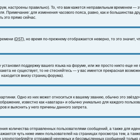
ум, настроены правильно). То, что вам кажется неправильным временем — э
еля. Примечание: для изменения часового пояса, равно, как и большинства д
ь это прямо сейчас.
времени (
DST
), но время по-прежнему отображается неверно, то это значит,
е установил поддержку вашего языка на форуме, или же просто никто еще не 
 пакета не существует, то не стесняйтесь — у вас имеется прекрасная возмож
 находится внизу страниц форума).
артинки. Одно из них может относиться к вашему званию, обычно это звёздоч
зображение, известно как «аватара» и обычно уникально для каждого пользов
ов и выяснить у него причины данного запрета.
ения количества отправленных пользователями сообщений, а также для иде
ажаются чуть ниже имен пользователей на страницах просмотра тем, а такж
не злоупотребляйте отправкой ненужных и бессмысленных сообщений только 