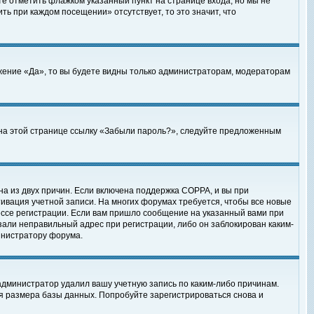
те отметить флажком указанный пункт на странице входа, но мы не
ть при каждом посещении» отсутствует, то это значит, что
жение «Да», то вы будете видны только администраторам, модераторам
е на этой странице ссылку «Забыли пароль?», следуйте предложенным
на из двух причин. Если включена поддержка COPPA, и вы при
ктивация учетной записи. На многих форумах требуется, чтобы все новые
ессе регистрации. Если вам пришло сообщение на указанный вами при
зали неправильный адрес при регистрации, либо он заблокирован каким-
инистратору форума.
администратор удалил вашу учетную запись по каким-либо причинам.
я размера базы данных. Попробуйте зарегистрироваться снова и