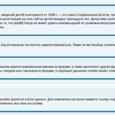
чных сведений детей в интернете от 1998 г. — это закон Соединенных Штатов
 регистрации на этих сайтах детей младше тринадцати лет. Допустимо нали
а то, что phpBB Group не может давать рекомендаций по правовым вопросам
лы.
 под которым вы пытаетесь зарегистрироваться. Также он мог вообще отклю
 вашим зарегистрированным именем на форуме, а также выполняет другие фун
с входом или с выходом из форума, то функция удаления cookies может пом
тройки хранятся в базе данных. Для изменения настроек нажмите ссылку «Ц
изменить все свои настройки.