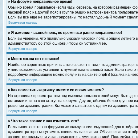
» На форуме неправильное время!
Обычно время правильное (если часы сервера, на котором размещен фор
часовой пояс на другой пояс в группе общих настроек центра пользоват
Если вы все еще не зарегистрированы, то настал удобный момент сделат
Вернуться наверх
» Я изменил часовой пояс, но время все равно неправильное!
Если вы уверены, что правильно указали часовой пояс и опцию летнего 
администратору об этой ошибке, чтобы он устранил ее.
Вернуться наверх
» Моего языка нет в списке!
Наиболее вероятные причины этого состоят в том, что администратор н
у него возможность установить нужный вам языковый пакет. Если такого
подробную информацию можно получить на сайте phpBB (ссылка на него
Вернуться наверх
» Как поместить картинку вместе со своим именем?
На страницах просмотра тем под именем пользователей могут быть две к
оставили или на ваш статус на форуме. Другое, обычно более крупное и
решение администрации. Вы можете связаться с одним из администратор
Вернуться наверх
» Что такое звание и как изменить его?
Большинство сетевых форумов используют систему званий для отображ
администраторы могут иметь специальные звания. Обычно звания отобр
звание, поскольку они устанавливаются администрацией. Пожалуйста, 