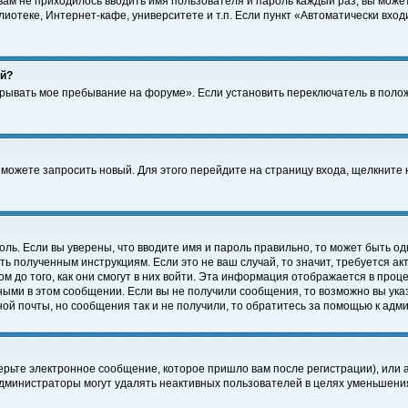
 вам не приходилось вводить имя пользователя и пароль каждый раз, вы може
отеке, Интернет-кафе, университете и т.п. Если пункт «Автоматически входи
ей?
крывать мое пребывание на форуме». Если установить переключатель в поло
а можете запросить новый. Для этого перейдите на страницу входа, щелкнит
оль. Если вы уверены, что вводите имя и пароль правильно, то может быть од
ть полученным инструкциям. Если это не ваш случай, то значит, требуется а
 до того, как они смогут в них войти. Эта информация отображается в проц
ными в этом сообщении. Если вы не получили сообщения, то возможно вы ука
ной почты, но сообщения так и не получили, то обратитесь за помощью к адм
рьте электронное сообщение, которое пришло вам после регистрации), или 
Администраторы могут удалять неактивных пользователей в целях уменьшени