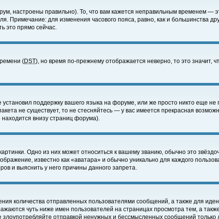
ум, настроены правильно). То, что вам кажется неправильным временем — э
еля. Примечание: для изменения часового пояса, равно, как и большинства д
ь это прямо сейчас.
времени (
DST
), но время по-прежнему отображается неверно, то это значит,
е установил поддержку вашего языка на форуме, или же просто никто еще не 
 пакета не существует, то не стесняйтесь — у вас имеется прекрасная возмож
 находится внизу страниц форума).
артинки. Одно из них может относиться к вашему званию, обычно это звёздоч
зображение, известно как «аватара» и обычно уникально для каждого пользов
ов и выяснить у него причины данного запрета.
ения количества отправленных пользователями сообщений, а также для иде
ажаются чуть ниже имен пользователей на страницах просмотра тем, а такж
не злоупотребляйте отправкой ненужных и бессмысленных сообщений только 