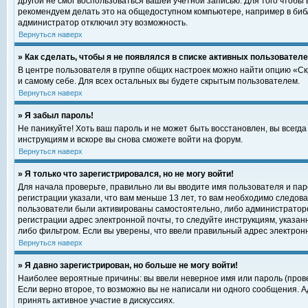
другой не смог воспользоваться вашей учетной записью. Для того чтобы
рекомендуем делать это на общедоступном компьютере, например в библи
администратор отключил эту возможность.
Вернуться наверх
» Как сделать, чтобы я не появлялся в списке активных пользовател
В центре пользователя в группе общих настроек можно найти опцию «С
и самому себе. Для всех остальных вы будете скрытым пользователем.
Вернуться наверх
» Я забыл пароль!
Не паникуйте! Хоть ваш пароль и не может быть восстановлен, вы всегд
инструкциям и вскоре вы снова сможете войти на форум.
Вернуться наверх
» Я только что зарегистрировался, но не могу войти!
Для начала проверьте, правильно ли вы вводите имя пользователя и пар
регистрации указали, что вам меньше 13 лет, то вам необходимо следова
пользователи были активированы самостоятельно, либо администратором
регистрации адрес электронной почты, то следуйте инструкциям, указан
либо фильтром. Если вы уверены, что ввели правильный адрес электрон
Вернуться наверх
» Я давно зарегистрирован, но больше не могу войти!
Наиболее вероятные причины: вы ввели неверное имя или пароль (прове
Если верно второе, то возможно вы не написали ни одного сообщения. 
принять активное участие в дискуссиях.