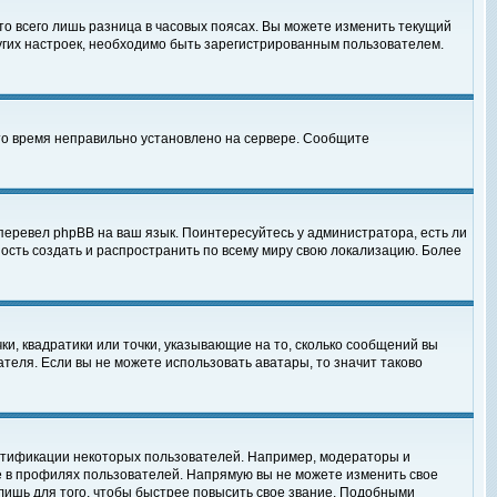
то всего лишь разница в часовых поясах. Вы можете изменить текущий
ругих настроек, необходимо быть зарегистрированным пользователем.
 что время неправильно установлено на сервере. Сообщите
перевел phpBB на ваш язык. Поинтересуйтесь у администратора, есть ли
ность создать и распространить по всему миру свою локализацию. Более
ки, квадратики или точки, указывающие на то, сколько сообщений вы
ателя. Если вы не можете использовать аватары, то значит таково
нтификации некоторых пользователей. Например, модераторы и
е в профилях пользователей. Напрямую вы не можете изменить свое
лишь для того, чтобы быстрее повысить свое звание. Подобными