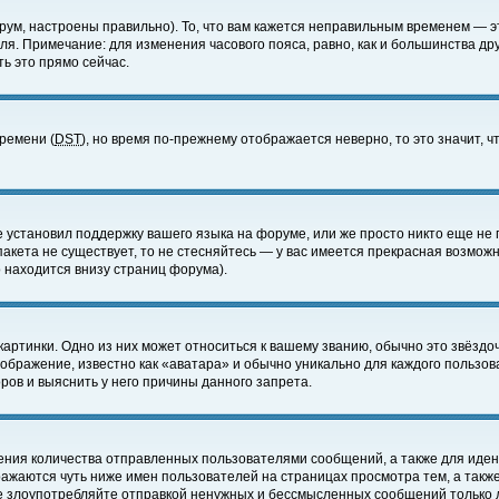
ум, настроены правильно). То, что вам кажется неправильным временем — э
еля. Примечание: для изменения часового пояса, равно, как и большинства д
ь это прямо сейчас.
времени (
DST
), но время по-прежнему отображается неверно, то это значит,
е установил поддержку вашего языка на форуме, или же просто никто еще не 
 пакета не существует, то не стесняйтесь — у вас имеется прекрасная возмож
 находится внизу страниц форума).
артинки. Одно из них может относиться к вашему званию, обычно это звёздоч
зображение, известно как «аватара» и обычно уникально для каждого пользов
ов и выяснить у него причины данного запрета.
ения количества отправленных пользователями сообщений, а также для иде
ажаются чуть ниже имен пользователей на страницах просмотра тем, а такж
не злоупотребляйте отправкой ненужных и бессмысленных сообщений только 