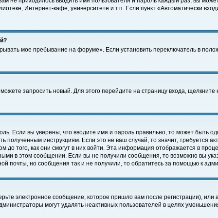
 вам не приходилось вводить имя пользователя и пароль каждый раз, вы може
отеке, Интернет-кафе, университете и т.п. Если пункт «Автоматически входи
ей?
крывать мое пребывание на форуме». Если установить переключатель в поло
а можете запросить новый. Для этого перейдите на страницу входа, щелкнит
оль. Если вы уверены, что вводите имя и пароль правильно, то может быть од
ть полученным инструкциям. Если это не ваш случай, то значит, требуется а
 до того, как они смогут в них войти. Эта информация отображается в проц
ными в этом сообщении. Если вы не получили сообщения, то возможно вы ука
ной почты, но сообщения так и не получили, то обратитесь за помощью к адм
рьте электронное сообщение, которое пришло вам после регистрации), или 
Администраторы могут удалять неактивных пользователей в целях уменьшени