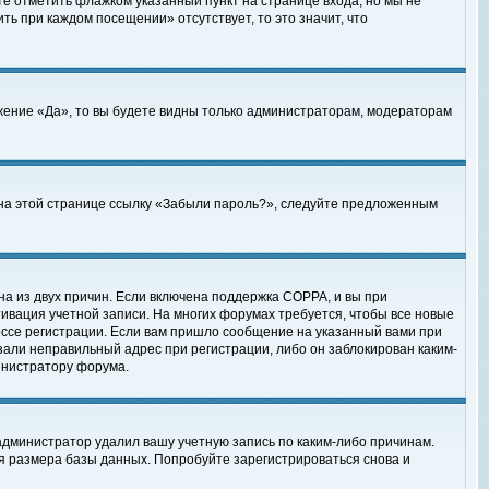
те отметить флажком указанный пункт на странице входа, но мы не
ть при каждом посещении» отсутствует, то это значит, что
жение «Да», то вы будете видны только администраторам, модераторам
е на этой странице ссылку «Забыли пароль?», следуйте предложенным
на из двух причин. Если включена поддержка COPPA, и вы при
ктивация учетной записи. На многих форумах требуется, чтобы все новые
ессе регистрации. Если вам пришло сообщение на указанный вами при
зали неправильный адрес при регистрации, либо он заблокирован каким-
инистратору форума.
администратор удалил вашу учетную запись по каким-либо причинам.
я размера базы данных. Попробуйте зарегистрироваться снова и