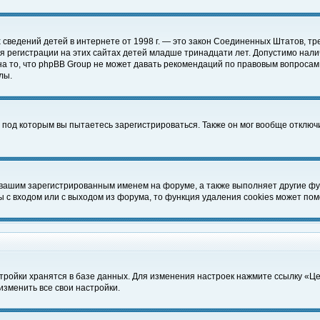
чных сведений детей в интернете от 1998 г. — это закон Соединенных Штатов
 регистрации на этих сайтах детей младше тринадцати лет. Допустимо нали
а то, что phpBB Group не может давать рекомендаций по правовым вопросам
лы.
 под которым вы пытаетесь зарегистрироваться. Также он мог вообще отклю
 вашим зарегистрированным именем на форуме, а также выполняет другие фун
с входом или с выходом из форума, то функция удаления cookies может пом
тройки хранятся в базе данных. Для изменения настроек нажмите ссылку «Ц
изменить все свои настройки.