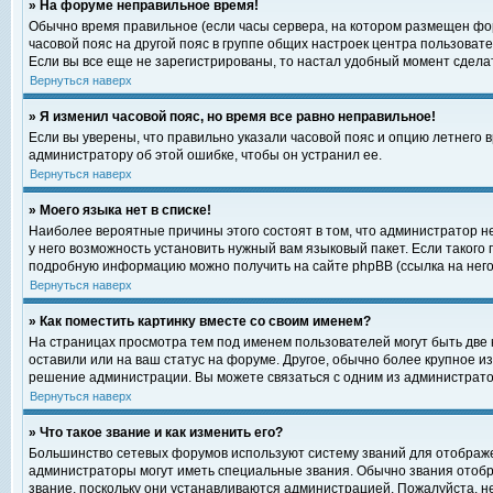
» На форуме неправильное время!
Обычно время правильное (если часы сервера, на котором размещен фор
часовой пояс на другой пояс в группе общих настроек центра пользоват
Если вы все еще не зарегистрированы, то настал удобный момент сделат
Вернуться наверх
» Я изменил часовой пояс, но время все равно неправильное!
Если вы уверены, что правильно указали часовой пояс и опцию летнего 
администратору об этой ошибке, чтобы он устранил ее.
Вернуться наверх
» Моего языка нет в списке!
Наиболее вероятные причины этого состоят в том, что администратор н
у него возможность установить нужный вам языковый пакет. Если такого
подробную информацию можно получить на сайте phpBB (ссылка на него
Вернуться наверх
» Как поместить картинку вместе со своим именем?
На страницах просмотра тем под именем пользователей могут быть две к
оставили или на ваш статус на форуме. Другое, обычно более крупное и
решение администрации. Вы можете связаться с одним из администратор
Вернуться наверх
» Что такое звание и как изменить его?
Большинство сетевых форумов используют систему званий для отображ
администраторы могут иметь специальные звания. Обычно звания отобр
звание, поскольку они устанавливаются администрацией. Пожалуйста, 