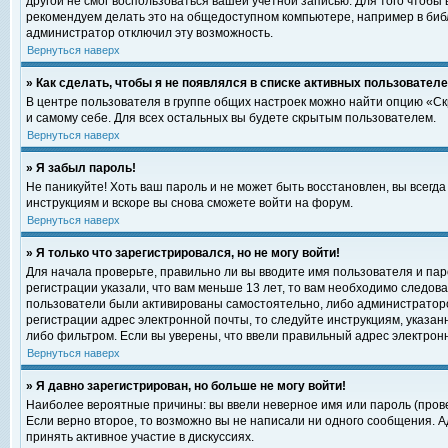
другой не смог воспользоваться вашей учетной записью. Для того чтобы
рекомендуем делать это на общедоступном компьютере, например в библи
администратор отключил эту возможность.
Вернуться наверх
» Как сделать, чтобы я не появлялся в списке активных пользовател
В центре пользователя в группе общих настроек можно найти опцию «С
и самому себе. Для всех остальных вы будете скрытым пользователем.
Вернуться наверх
» Я забыл пароль!
Не паникуйте! Хоть ваш пароль и не может быть восстановлен, вы всегд
инструкциям и вскоре вы снова сможете войти на форум.
Вернуться наверх
» Я только что зарегистрировался, но не могу войти!
Для начала проверьте, правильно ли вы вводите имя пользователя и пар
регистрации указали, что вам меньше 13 лет, то вам необходимо следова
пользователи были активированы самостоятельно, либо администратором
регистрации адрес электронной почты, то следуйте инструкциям, указан
либо фильтром. Если вы уверены, что ввели правильный адрес электрон
Вернуться наверх
» Я давно зарегистрирован, но больше не могу войти!
Наиболее вероятные причины: вы ввели неверное имя или пароль (прове
Если верно второе, то возможно вы не написали ни одного сообщения. 
принять активное участие в дискуссиях.