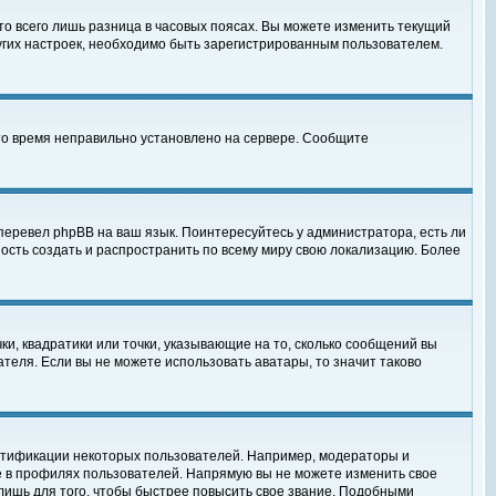
то всего лишь разница в часовых поясах. Вы можете изменить текущий
ругих настроек, необходимо быть зарегистрированным пользователем.
 что время неправильно установлено на сервере. Сообщите
перевел phpBB на ваш язык. Поинтересуйтесь у администратора, есть ли
ность создать и распространить по всему миру свою локализацию. Более
ки, квадратики или точки, указывающие на то, сколько сообщений вы
ателя. Если вы не можете использовать аватары, то значит таково
нтификации некоторых пользователей. Например, модераторы и
е в профилях пользователей. Напрямую вы не можете изменить свое
лишь для того, чтобы быстрее повысить свое звание. Подобными