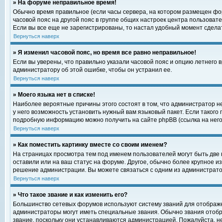
» На форуме неправильное время!
Обычно время правильное (если часы сервера, на котором размещен фор
часовой пояс на другой пояс в группе общих настроек центра пользоват
Если вы все еще не зарегистрированы, то настал удобный момент сделат
Вернуться наверх
» Я изменил часовой пояс, но время все равно неправильное!
Если вы уверены, что правильно указали часовой пояс и опцию летнего 
администратору об этой ошибке, чтобы он устранил ее.
Вернуться наверх
» Моего языка нет в списке!
Наиболее вероятные причины этого состоят в том, что администратор н
у него возможность установить нужный вам языковый пакет. Если такого
подробную информацию можно получить на сайте phpBB (ссылка на него
Вернуться наверх
» Как поместить картинку вместе со своим именем?
На страницах просмотра тем под именем пользователей могут быть две к
оставили или на ваш статус на форуме. Другое, обычно более крупное и
решение администрации. Вы можете связаться с одним из администратор
Вернуться наверх
» Что такое звание и как изменить его?
Большинство сетевых форумов используют систему званий для отображ
администраторы могут иметь специальные звания. Обычно звания отобр
звание, поскольку они устанавливаются администрацией. Пожалуйста, 