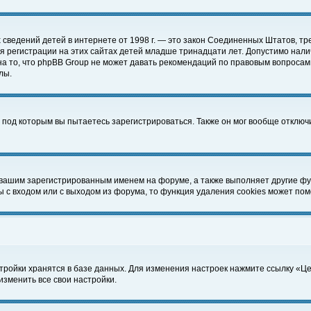
чных сведений детей в интернете от 1998 г. — это закон Соединенных Штатов
 регистрации на этих сайтах детей младше тринадцати лет. Допустимо нали
а то, что phpBB Group не может давать рекомендаций по правовым вопросам
лы.
 под которым вы пытаетесь зарегистрироваться. Также он мог вообще отклю
 вашим зарегистрированным именем на форуме, а также выполняет другие фун
с входом или с выходом из форума, то функция удаления cookies может пом
тройки хранятся в базе данных. Для изменения настроек нажмите ссылку «Ц
изменить все свои настройки.