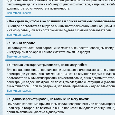
другой не смог воспользоваться вашей учетной записью. Для того чтобы
рекомендуем делать это на общедоступном компьютере, например в библи
администратор отключил эту возможность.
Вернуться наверх
» Как сделать, чтобы я не появлялся в списке активных пользовател
В центре пользователя в группе общих настроек можно найти опцию «С
и самому себе. Для всех остальных вы будете скрытым пользователем.
Вернуться наверх
» Я забыл пароль!
Не паникуйте! Хоть ваш пароль и не может быть восстановлен, вы всегд
инструкциям и вскоре вы снова сможете войти на форум.
Вернуться наверх
» Я только что зарегистрировался, но не могу войти!
Для начала проверьте, правильно ли вы вводите имя пользователя и пар
регистрации указали, что вам меньше 13 лет, то вам необходимо следова
пользователи были активированы самостоятельно, либо администратором
регистрации адрес электронной почты, то следуйте инструкциям, указан
либо фильтром. Если вы уверены, что ввели правильный адрес электрон
Вернуться наверх
» Я давно зарегистрирован, но больше не могу войти!
Наиболее вероятные причины: вы ввели неверное имя или пароль (прове
Если верно второе, то возможно вы не написали ни одного сообщения. 
принять активное участие в дискуссиях.