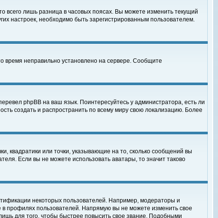
то всего лишь разница в часовых поясах. Вы можете изменить текущий
ругих настроек, необходимо быть зарегистрированным пользователем.
 что время неправильно установлено на сервере. Сообщите
перевел phpBB на ваш язык. Поинтересуйтесь у администратора, есть ли
ность создать и распространить по всему миру свою локализацию. Более
ки, квадратики или точки, указывающие на то, сколько сообщений вы
ателя. Если вы не можете использовать аватары, то значит таково
нтификации некоторых пользователей. Например, модераторы и
е в профилях пользователей. Напрямую вы не можете изменить свое
лишь для того, чтобы быстрее повысить свое звание. Подобными