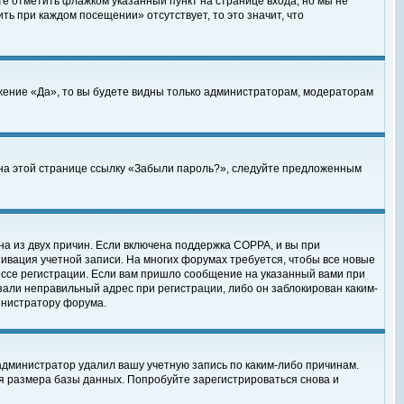
те отметить флажком указанный пункт на странице входа, но мы не
ть при каждом посещении» отсутствует, то это значит, что
жение «Да», то вы будете видны только администраторам, модераторам
е на этой странице ссылку «Забыли пароль?», следуйте предложенным
на из двух причин. Если включена поддержка COPPA, и вы при
ктивация учетной записи. На многих форумах требуется, чтобы все новые
ессе регистрации. Если вам пришло сообщение на указанный вами при
зали неправильный адрес при регистрации, либо он заблокирован каким-
инистратору форума.
администратор удалил вашу учетную запись по каким-либо причинам.
я размера базы данных. Попробуйте зарегистрироваться снова и