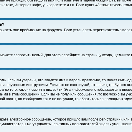
 вам не приходилось вводить имя пользователя и пароль каждый раз, вы може
отеке, Интернет-кафе, университете и т.п. Если пункт «Автоматически входи
ей?
крывать мое пребывание на форуме». Если установить переключатель в поло
а можете запросить новый. Для этого перейдите на страницу входа, щелкнит
оль. Если вы уверены, что вводите имя и пароль правильно, то может быть од
ть полученным инструкциям. Если это не ваш случай, то значит, требуется а
 до того, как они смогут в них войти. Эта информация отображается в проц
ными в этом сообщении. Если вы не получили сообщения, то возможно вы ука
ной почты, но сообщения так и не получили, то обратитесь за помощью к адм
рьте электронное сообщение, которое пришло вам после регистрации), или 
Администраторы могут удалять неактивных пользователей в целях уменьшени