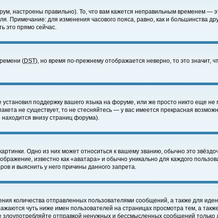
ум, настроены правильно). То, что вам кажется неправильным временем — э
еля. Примечание: для изменения часового пояса, равно, как и большинства д
ь это прямо сейчас.
времени (
DST
), но время по-прежнему отображается неверно, то это значит,
е установил поддержку вашего языка на форуме, или же просто никто еще не 
 пакета не существует, то не стесняйтесь — у вас имеется прекрасная возмож
 находится внизу страниц форума).
артинки. Одно из них может относиться к вашему званию, обычно это звёздоч
зображение, известно как «аватара» и обычно уникально для каждого пользов
ов и выяснить у него причины данного запрета.
ения количества отправленных пользователями сообщений, а также для иде
ажаются чуть ниже имен пользователей на страницах просмотра тем, а такж
не злоупотребляйте отправкой ненужных и бессмысленных сообщений только 