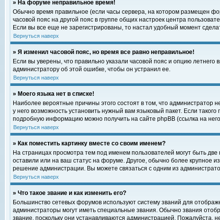
» На форуме неправильное время!
Обычно время правильное (если часы сервера, на котором размещен фор
часовой пояс на другой пояс в группе общих настроек центра пользоват
Если вы все еще не зарегистрированы, то настал удобный момент сделат
Вернуться наверх
» Я изменил часовой пояс, но время все равно неправильное!
Если вы уверены, что правильно указали часовой пояс и опцию летнего 
администратору об этой ошибке, чтобы он устранил ее.
Вернуться наверх
» Моего языка нет в списке!
Наиболее вероятные причины этого состоят в том, что администратор н
у него возможность установить нужный вам языковый пакет. Если такого
подробную информацию можно получить на сайте phpBB (ссылка на него
Вернуться наверх
» Как поместить картинку вместе со своим именем?
На страницах просмотра тем под именем пользователей могут быть две к
оставили или на ваш статус на форуме. Другое, обычно более крупное и
решение администрации. Вы можете связаться с одним из администратор
Вернуться наверх
» Что такое звание и как изменить его?
Большинство сетевых форумов используют систему званий для отображ
администраторы могут иметь специальные звания. Обычно звания отобр
звание, поскольку они устанавливаются администрацией. Пожалуйста, 