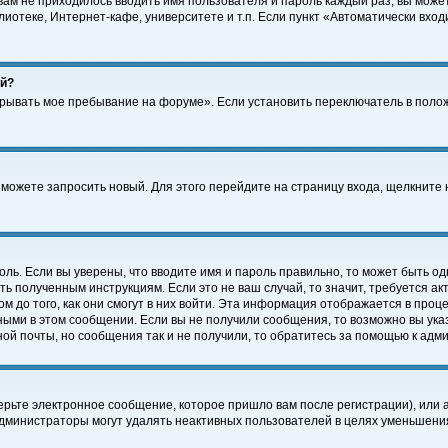
 вам не приходилось вводить имя пользователя и пароль каждый раз, вы може
отеке, Интернет-кафе, университете и т.п. Если пункт «Автоматически входи
ей?
крывать мое пребывание на форуме». Если установить переключатель в поло
а можете запросить новый. Для этого перейдите на страницу входа, щелкнит
оль. Если вы уверены, что вводите имя и пароль правильно, то может быть од
ть полученным инструкциям. Если это не ваш случай, то значит, требуется а
 до того, как они смогут в них войти. Эта информация отображается в проц
ными в этом сообщении. Если вы не получили сообщения, то возможно вы ука
ной почты, но сообщения так и не получили, то обратитесь за помощью к адм
рьте электронное сообщение, которое пришло вам после регистрации), или 
Администраторы могут удалять неактивных пользователей в целях уменьшени