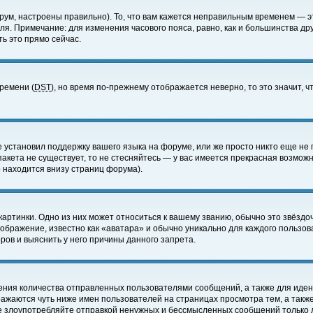
ум, настроены правильно). То, что вам кажется неправильным временем — э
еля. Примечание: для изменения часового пояса, равно, как и большинства д
ь это прямо сейчас.
времени (
DST
), но время по-прежнему отображается неверно, то это значит,
е установил поддержку вашего языка на форуме, или же просто никто еще не 
 пакета не существует, то не стесняйтесь — у вас имеется прекрасная возмож
 находится внизу страниц форума).
артинки. Одно из них может относиться к вашему званию, обычно это звёздоч
зображение, известно как «аватара» и обычно уникально для каждого пользов
ов и выяснить у него причины данного запрета.
ения количества отправленных пользователями сообщений, а также для иде
ажаются чуть ниже имен пользователей на страницах просмотра тем, а такж
не злоупотребляйте отправкой ненужных и бессмысленных сообщений только 