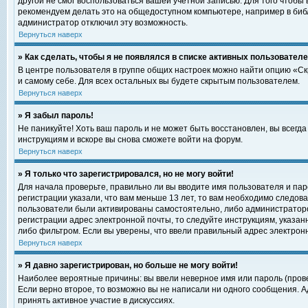
другой не смог воспользоваться вашей учетной записью. Для того чтобы
рекомендуем делать это на общедоступном компьютере, например в библи
администратор отключил эту возможность.
Вернуться наверх
» Как сделать, чтобы я не появлялся в списке активных пользовател
В центре пользователя в группе общих настроек можно найти опцию «С
и самому себе. Для всех остальных вы будете скрытым пользователем.
Вернуться наверх
» Я забыл пароль!
Не паникуйте! Хоть ваш пароль и не может быть восстановлен, вы всегд
инструкциям и вскоре вы снова сможете войти на форум.
Вернуться наверх
» Я только что зарегистрировался, но не могу войти!
Для начала проверьте, правильно ли вы вводите имя пользователя и пар
регистрации указали, что вам меньше 13 лет, то вам необходимо следова
пользователи были активированы самостоятельно, либо администратором
регистрации адрес электронной почты, то следуйте инструкциям, указан
либо фильтром. Если вы уверены, что ввели правильный адрес электрон
Вернуться наверх
» Я давно зарегистрирован, но больше не могу войти!
Наиболее вероятные причины: вы ввели неверное имя или пароль (прове
Если верно второе, то возможно вы не написали ни одного сообщения. 
принять активное участие в дискуссиях.