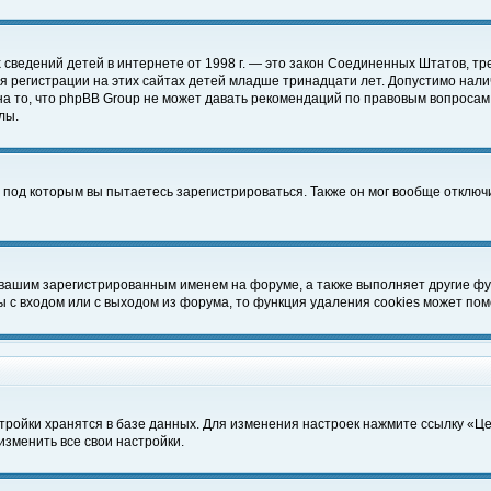
чных сведений детей в интернете от 1998 г. — это закон Соединенных Штатов
 регистрации на этих сайтах детей младше тринадцати лет. Допустимо нали
а то, что phpBB Group не может давать рекомендаций по правовым вопросам
лы.
 под которым вы пытаетесь зарегистрироваться. Также он мог вообще отклю
 вашим зарегистрированным именем на форуме, а также выполняет другие фун
с входом или с выходом из форума, то функция удаления cookies может пом
тройки хранятся в базе данных. Для изменения настроек нажмите ссылку «Ц
изменить все свои настройки.