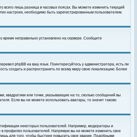
то всего лишь разница в часовых поясах. Вы можете изменить текущий
ругих настроек, необходимо быть зарегистрированным пользователем.
 что время неправильно установлено на сервере. Сообщите
перевел phpBB на ваш язык. Поинтересуйтесь у администратора, есть ли
ность создать и распространить по всему миру свою локализацию. Более
ки, квадратики или точки, указывающие на то, сколько сообщений вы
ателя. Если вы не можете использовать аватары, то значит таково
нтификации некоторых пользователей. Например, модераторы и
е в профилях пользователей. Напрямую вы не можете изменить свое
лишь для того, чтобы быстрее повысить свое звание. Подобными