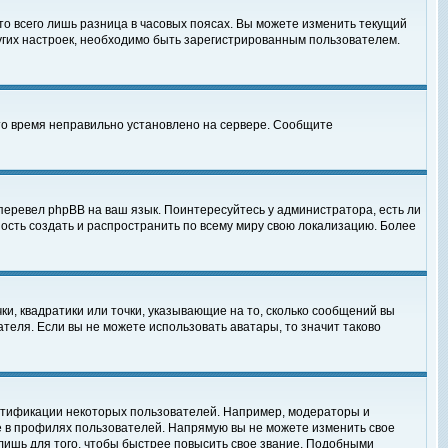
то всего лишь разница в часовых поясах. Вы можете изменить текущий
ругих настроек, необходимо быть зарегистрированным пользователем.
 что время неправильно установлено на сервере. Сообщите
перевел phpBB на ваш язык. Поинтересуйтесь у администратора, есть ли
ность создать и распространить по всему миру свою локализацию. Более
ки, квадратики или точки, указывающие на то, сколько сообщений вы
ателя. Если вы не можете использовать аватары, то значит таково
нтификации некоторых пользователей. Например, модераторы и
е в профилях пользователей. Напрямую вы не можете изменить свое
лишь для того, чтобы быстрее повысить свое звание. Подобными