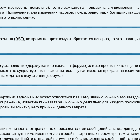
ум, настроены правильно). То, что вам кажется неправильным временем — э
еля. Примечание: для изменения часового пояса, равно, как и большинства д
ь это прямо сейчас.
времени (
DST
), но время по-прежнему отображается неверно, то это значит,
е установил поддержку вашего языка на форуме, или же просто никто еще не 
 пакета не существует, то не стесняйтесь — у вас имеется прекрасная возмож
 находится внизу страниц форума).
артинки. Одно из них может относиться к вашему званию, обычно это звёздоч
зображение, известно как «аватара» и обычно уникально для каждого пользов
ов и выяснить у него причины данного запрета.
ения количества отправленных пользователями сообщений, а также для иде
ажаются чуть ниже имен пользователей на страницах просмотра тем, а такж
не злоупотребляйте отправкой ненужных и бессмысленных сообщений только 