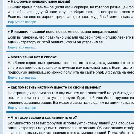
» На форуме неправильное время!
Обычно время правильное (если часы сервера, на котором размещен фор
часовой пояс на другой пояс в группе общих настроек центра пользоват
Если вы все еще не зарегистрированы, то настал удобный момент сделат
Вернуться наверх
» Я изменил часовой пояс, но время все равно неправильное!
Если вы уверены, что правильно указали часовой пояс и опцию летнего 
администратору об этой ошибке, чтобы он устранил ее.
Вернуться наверх
» Моего языка нет в списке!
Наиболее вероятные причины этого состоят в том, что администратор н
у него возможность установить нужный вам языковый пакет. Если такого
подробную информацию можно получить на сайте phpBB (ссылка на него
Вернуться наверх
» Как поместить картинку вместе со своим именем?
На страницах просмотра тем под именем пользователей могут быть две к
оставили или на ваш статус на форуме. Другое, обычно более крупное и
решение администрации. Вы можете связаться с одним из администратор
Вернуться наверх
» Что такое звание и как изменить его?
Большинство сетевых форумов используют систему званий для отображ
администраторы могут иметь специальные звания. Обычно звания отобр
звание, поскольку они устанавливаются администрацией. Пожалуйста, 