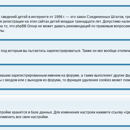
чных сведений детей в интернете от 1998 г. — это закон Соединенных Штатов
 регистрации на этих сайтах детей младше тринадцати лет. Допустимо нали
а то, что phpBB Group не может давать рекомендаций по правовым вопросам
лы.
 под которым вы пытаетесь зарегистрироваться. Также он мог вообще отклю
 вашим зарегистрированным именем на форуме, а также выполняет другие фун
с входом или с выходом из форума, то функция удаления cookies может пом
тройки хранятся в базе данных. Для изменения настроек нажмите ссылку «Ц
изменить все свои настройки.