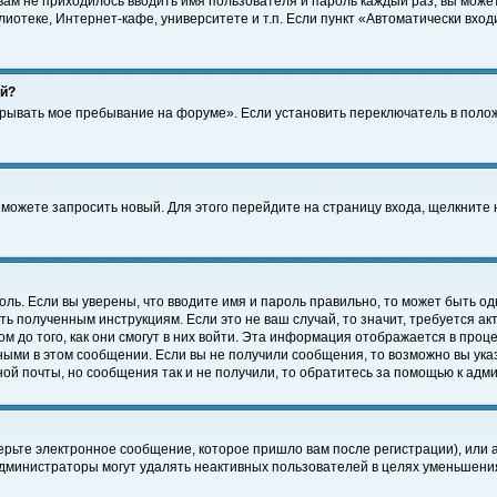
 вам не приходилось вводить имя пользователя и пароль каждый раз, вы може
отеке, Интернет-кафе, университете и т.п. Если пункт «Автоматически входи
ей?
крывать мое пребывание на форуме». Если установить переключатель в поло
а можете запросить новый. Для этого перейдите на страницу входа, щелкнит
оль. Если вы уверены, что вводите имя и пароль правильно, то может быть од
ть полученным инструкциям. Если это не ваш случай, то значит, требуется а
 до того, как они смогут в них войти. Эта информация отображается в проц
ными в этом сообщении. Если вы не получили сообщения, то возможно вы ука
ной почты, но сообщения так и не получили, то обратитесь за помощью к адм
рьте электронное сообщение, которое пришло вам после регистрации), или 
Администраторы могут удалять неактивных пользователей в целях уменьшени