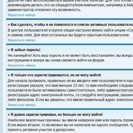
другой не смог воспользоваться вашей учетной записью. Для того чтобы
рекомендуем делать это на общедоступном компьютере, например в библи
администратор отключил эту возможность.
Вернуться наверх
» Как сделать, чтобы я не появлялся в списке активных пользовател
В центре пользователя в группе общих настроек можно найти опцию «С
и самому себе. Для всех остальных вы будете скрытым пользователем.
Вернуться наверх
» Я забыл пароль!
Не паникуйте! Хоть ваш пароль и не может быть восстановлен, вы всегд
инструкциям и вскоре вы снова сможете войти на форум.
Вернуться наверх
» Я только что зарегистрировался, но не могу войти!
Для начала проверьте, правильно ли вы вводите имя пользователя и пар
регистрации указали, что вам меньше 13 лет, то вам необходимо следова
пользователи были активированы самостоятельно, либо администратором
регистрации адрес электронной почты, то следуйте инструкциям, указан
либо фильтром. Если вы уверены, что ввели правильный адрес электрон
Вернуться наверх
» Я давно зарегистрирован, но больше не могу войти!
Наиболее вероятные причины: вы ввели неверное имя или пароль (прове
Если верно второе, то возможно вы не написали ни одного сообщения. 
принять активное участие в дискуссиях.