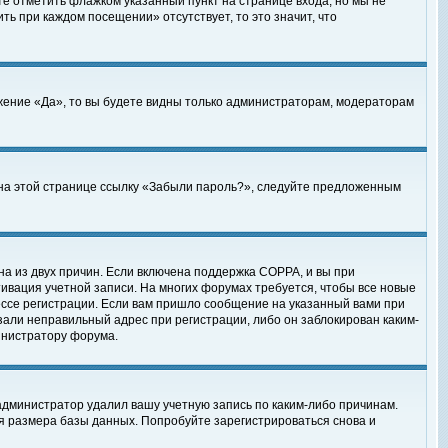
те отметить флажком указанный пункт на странице входа, но мы не
ть при каждом посещении» отсутствует, то это значит, что
жение «Да», то вы будете видны только администраторам, модераторам
е на этой странице ссылку «Забыли пароль?», следуйте предложенным
на из двух причин. Если включена поддержка COPPA, и вы при
ктивация учетной записи. На многих форумах требуется, чтобы все новые
ессе регистрации. Если вам пришло сообщение на указанный вами при
зали неправильный адрес при регистрации, либо он заблокирован каким-
инистратору форума.
администратор удалил вашу учетную запись по каким-либо причинам.
я размера базы данных. Попробуйте зарегистрироваться снова и