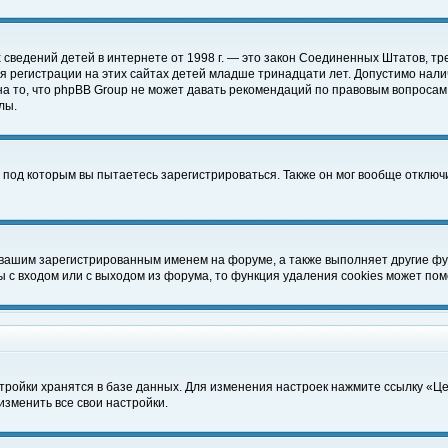
чных сведений детей в интернете от 1998 г. — это закон Соединенных Штатов
 регистрации на этих сайтах детей младше тринадцати лет. Допустимо нали
а то, что phpBB Group не может давать рекомендаций по правовым вопросам
лы.
 под которым вы пытаетесь зарегистрироваться. Также он мог вообще отклю
 вашим зарегистрированным именем на форуме, а также выполняет другие фун
с входом или с выходом из форума, то функция удаления cookies может пом
тройки хранятся в базе данных. Для изменения настроек нажмите ссылку «Ц
изменить все свои настройки.