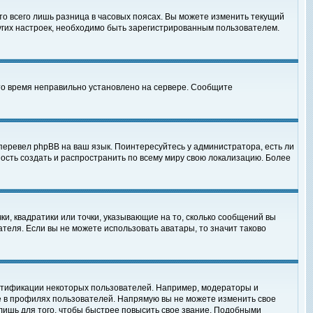
то всего лишь разница в часовых поясах. Вы можете изменить текущий
ругих настроек, необходимо быть зарегистрированным пользователем.
 что время неправильно установлено на сервере. Сообщите
перевел phpBB на ваш язык. Поинтересуйтесь у администратора, есть ли
ность создать и распространить по всему миру свою локализацию. Более
ки, квадратики или точки, указывающие на то, сколько сообщений вы
ателя. Если вы не можете использовать аватары, то значит таково
нтификации некоторых пользователей. Например, модераторы и
е в профилях пользователей. Напрямую вы не можете изменить свое
лишь для того, чтобы быстрее повысить свое звание. Подобными