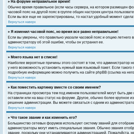
» На форуме неправильное время!
Обычно время правильное (если часы сервера, на котором размещен фор
часовой пояс на другой пояс в группе общих настроек центра пользоват
Если вы все еще не зарегистрированы, то настал удобный момент сделат
Вернуться наверх
» Я изменил часовой пояс, но время все равно неправильное!
Если вы уверены, что правильно указали часовой пояс и опцию летнего 
администратору об этой ошибке, чтобы он устранил ее.
Вернуться наверх
» Моего языка нет в списке!
Наиболее вероятные причины этого состоят в том, что администратор н
у него возможность установить нужный вам языковый пакет. Если такого
подробную информацию можно получить на сайте phpBB (ссылка на него
Вернуться наверх
» Как поместить картинку вместе со своим именем?
На страницах просмотра тем под именем пользователей могут быть две к
оставили или на ваш статус на форуме. Другое, обычно более крупное и
решение администрации. Вы можете связаться с одним из администратор
Вернуться наверх
» Что такое звание и как изменить его?
Большинство сетевых форумов используют систему званий для отображ
администраторы могут иметь специальные звания. Обычно звания отобр
звание, поскольку они устанавливаются администрацией. Пожалуйста, 