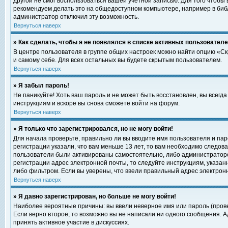
другой не смог воспользоваться вашей учетной записью. Для того чтобы
рекомендуем делать это на общедоступном компьютере, например в библи
администратор отключил эту возможность.
Вернуться наверх
» Как сделать, чтобы я не появлялся в списке активных пользовател
В центре пользователя в группе общих настроек можно найти опцию «С
и самому себе. Для всех остальных вы будете скрытым пользователем.
Вернуться наверх
» Я забыл пароль!
Не паникуйте! Хоть ваш пароль и не может быть восстановлен, вы всегд
инструкциям и вскоре вы снова сможете войти на форум.
Вернуться наверх
» Я только что зарегистрировался, но не могу войти!
Для начала проверьте, правильно ли вы вводите имя пользователя и пар
регистрации указали, что вам меньше 13 лет, то вам необходимо следова
пользователи были активированы самостоятельно, либо администратором
регистрации адрес электронной почты, то следуйте инструкциям, указан
либо фильтром. Если вы уверены, что ввели правильный адрес электрон
Вернуться наверх
» Я давно зарегистрирован, но больше не могу войти!
Наиболее вероятные причины: вы ввели неверное имя или пароль (прове
Если верно второе, то возможно вы не написали ни одного сообщения. 
принять активное участие в дискуссиях.