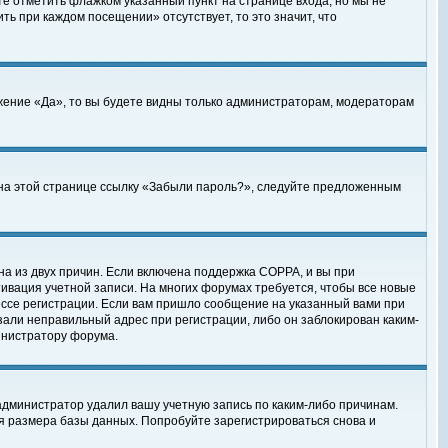
те отметить флажком указанный пункт на странице входа, но мы не
ть при каждом посещении» отсутствует, то это значит, что
жение «Да», то вы будете видны только администраторам, модераторам
е на этой странице ссылку «Забыли пароль?», следуйте предложенным
на из двух причин. Если включена поддержка COPPA, и вы при
ктивация учетной записи. На многих форумах требуется, чтобы все новые
ессе регистрации. Если вам пришло сообщение на указанный вами при
зали неправильный адрес при регистрации, либо он заблокирован каким-
инистратору форума.
администратор удалил вашу учетную запись по каким-либо причинам.
я размера базы данных. Попробуйте зарегистрироваться снова и