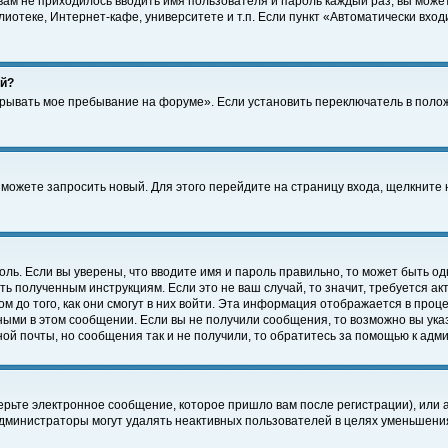
 вам не приходилось вводить имя пользователя и пароль каждый раз, вы може
отеке, Интернет-кафе, университете и т.п. Если пункт «Автоматически входи
ей?
крывать мое пребывание на форуме». Если установить переключатель в поло
а можете запросить новый. Для этого перейдите на страницу входа, щелкнит
оль. Если вы уверены, что вводите имя и пароль правильно, то может быть од
ть полученным инструкциям. Если это не ваш случай, то значит, требуется а
 до того, как они смогут в них войти. Эта информация отображается в проц
ными в этом сообщении. Если вы не получили сообщения, то возможно вы ука
ной почты, но сообщения так и не получили, то обратитесь за помощью к адм
рьте электронное сообщение, которое пришло вам после регистрации), или 
Администраторы могут удалять неактивных пользователей в целях уменьшени