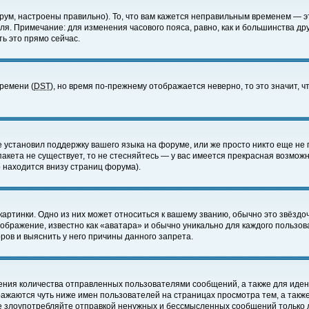
ум, настроены правильно). То, что вам кажется неправильным временем — э
еля. Примечание: для изменения часового пояса, равно, как и большинства д
ь это прямо сейчас.
времени (
DST
), но время по-прежнему отображается неверно, то это значит,
е установил поддержку вашего языка на форуме, или же просто никто еще не 
 пакета не существует, то не стесняйтесь — у вас имеется прекрасная возмож
 находится внизу страниц форума).
артинки. Одно из них может относиться к вашему званию, обычно это звёздоч
зображение, известно как «аватара» и обычно уникально для каждого пользов
ов и выяснить у него причины данного запрета.
ения количества отправленных пользователями сообщений, а также для иде
ажаются чуть ниже имен пользователей на страницах просмотра тем, а такж
не злоупотребляйте отправкой ненужных и бессмысленных сообщений только 