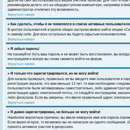
другой не смог воспользоваться вашей учетной записью. Для того чтобы
рекомендуем делать это на общедоступном компьютере, например в библи
администратор отключил эту возможность.
Вернуться наверх
» Как сделать, чтобы я не появлялся в списке активных пользовател
В центре пользователя в группе общих настроек можно найти опцию «С
и самому себе. Для всех остальных вы будете скрытым пользователем.
Вернуться наверх
» Я забыл пароль!
Не паникуйте! Хоть ваш пароль и не может быть восстановлен, вы всегд
инструкциям и вскоре вы снова сможете войти на форум.
Вернуться наверх
» Я только что зарегистрировался, но не могу войти!
Для начала проверьте, правильно ли вы вводите имя пользователя и пар
регистрации указали, что вам меньше 13 лет, то вам необходимо следова
пользователи были активированы самостоятельно, либо администратором
регистрации адрес электронной почты, то следуйте инструкциям, указан
либо фильтром. Если вы уверены, что ввели правильный адрес электрон
Вернуться наверх
» Я давно зарегистрирован, но больше не могу войти!
Наиболее вероятные причины: вы ввели неверное имя или пароль (прове
Если верно второе, то возможно вы не написали ни одного сообщения. 
принять активное участие в дискуссиях.