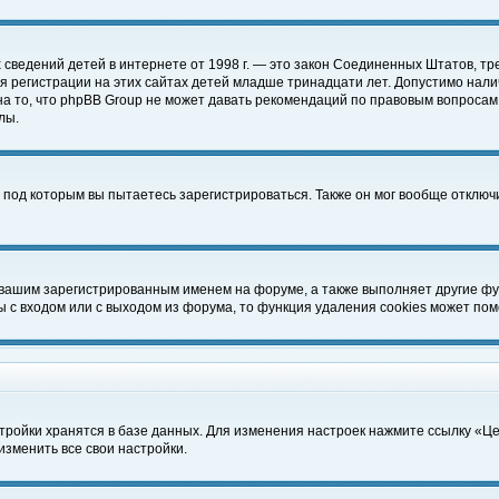
чных сведений детей в интернете от 1998 г. — это закон Соединенных Штатов
 регистрации на этих сайтах детей младше тринадцати лет. Допустимо нали
а то, что phpBB Group не может давать рекомендаций по правовым вопросам
лы.
 под которым вы пытаетесь зарегистрироваться. Также он мог вообще отклю
 вашим зарегистрированным именем на форуме, а также выполняет другие фун
с входом или с выходом из форума, то функция удаления cookies может пом
тройки хранятся в базе данных. Для изменения настроек нажмите ссылку «Ц
изменить все свои настройки.