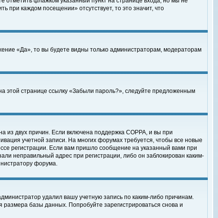
те отметить флажком указанный пункт на странице входа, но мы не
ть при каждом посещении» отсутствует, то это значит, что
жение «Да», то вы будете видны только администраторам, модераторам
е на этой странице ссылку «Забыли пароль?», следуйте предложенным
на из двух причин. Если включена поддержка COPPA, и вы при
ктивация учетной записи. На многих форумах требуется, чтобы все новые
ессе регистрации. Если вам пришло сообщение на указанный вами при
зали неправильный адрес при регистрации, либо он заблокирован каким-
инистратору форума.
администратор удалил вашу учетную запись по каким-либо причинам.
я размера базы данных. Попробуйте зарегистрироваться снова и