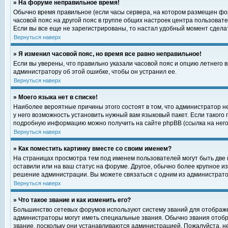
» На форуме неправильное время!
Обычно время правильное (если часы сервера, на котором размещен фор
часовой пояс на другой пояс в группе общих настроек центра пользоват
Если вы все еще не зарегистрированы, то настал удобный момент сделат
Вернуться наверх
» Я изменил часовой пояс, но время все равно неправильное!
Если вы уверены, что правильно указали часовой пояс и опцию летнего 
администратору об этой ошибке, чтобы он устранил ее.
Вернуться наверх
» Моего языка нет в списке!
Наиболее вероятные причины этого состоят в том, что администратор н
у него возможность установить нужный вам языковый пакет. Если такого
подробную информацию можно получить на сайте phpBB (ссылка на него
Вернуться наверх
» Как поместить картинку вместе со своим именем?
На страницах просмотра тем под именем пользователей могут быть две к
оставили или на ваш статус на форуме. Другое, обычно более крупное и
решение администрации. Вы можете связаться с одним из администратор
Вернуться наверх
» Что такое звание и как изменить его?
Большинство сетевых форумов используют систему званий для отображ
администраторы могут иметь специальные звания. Обычно звания отобр
звание, поскольку они устанавливаются администрацией. Пожалуйста, 