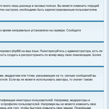
то всего лишь разница в часовых поясах. Вы можете изменить текущий
ругих настроек, необходимо быть зарегистрированным пользователем.
 что время неправильно установлено на сервере. Сообщите
перевел phpBB на ваш язык. Поинтересуйтесь у администратора, есть ли
ность создать и распространить по всему миру свою локализацию. Более
ки, квадратики или точки, указывающие на то, сколько сообщений вы
ателя. Если вы не можете использовать аватары, то значит таково
нтификации некоторых пользователей. Например, модераторы и
е в профилях пользователей. Напрямую вы не можете изменить свое
лишь для того, чтобы быстрее повысить свое звание. Подобными