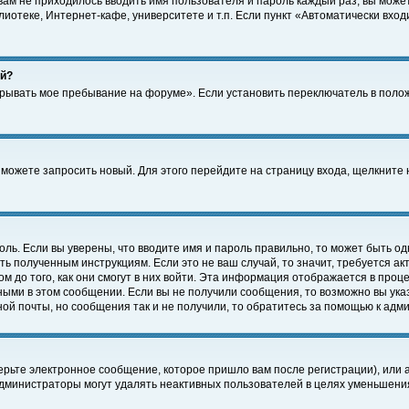
 вам не приходилось вводить имя пользователя и пароль каждый раз, вы може
отеке, Интернет-кафе, университете и т.п. Если пункт «Автоматически входи
ей?
крывать мое пребывание на форуме». Если установить переключатель в поло
а можете запросить новый. Для этого перейдите на страницу входа, щелкнит
оль. Если вы уверены, что вводите имя и пароль правильно, то может быть од
ть полученным инструкциям. Если это не ваш случай, то значит, требуется а
 до того, как они смогут в них войти. Эта информация отображается в проц
ными в этом сообщении. Если вы не получили сообщения, то возможно вы ука
ной почты, но сообщения так и не получили, то обратитесь за помощью к адм
рьте электронное сообщение, которое пришло вам после регистрации), или 
Администраторы могут удалять неактивных пользователей в целях уменьшени