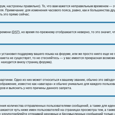
ум, настроены правильно). То, что вам кажется неправильным временем — э
еля. Примечание: для изменения часового пояса, равно, как и большинства д
ь это прямо сейчас.
времени (
DST
), но время по-прежнему отображается неверно, то это значит,
е установил поддержку вашего языка на форуме, или же просто никто еще не 
 пакета не существует, то не стесняйтесь — у вас имеется прекрасная возмож
 находится внизу страниц форума).
артинки. Одно из них может относиться к вашему званию, обычно это звёздоч
зображение, известно как «аватара» и обычно уникально для каждого пользов
ов и выяснить у него причины данного запрета.
ения количества отправленных пользователями сообщений, а также для иде
ажаются чуть ниже имен пользователей на страницах просмотра тем, а такж
не злоупотребляйте отправкой ненужных и бессмысленных сообщений только 