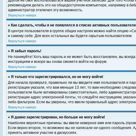
другой не смог воспользоваться вашей учетной записью. Для того чтобы
рекомендуем делать это на общедоступном компьютере, например в библи
администратор отключил эту возможность.
Вернуться наверх
» Как сделать, чтобы я не появлялся в списке активных пользовател
В центре пользователя в группе общих настроек можно найти опцию «С
и самому себе. Для всех остальных вы будете скрытым пользователем.
Вернуться наверх
» Я забыл пароль!
Не паникуйте! Хоть ваш пароль и не может быть восстановлен, вы всегд
инструкциям и вскоре вы снова сможете войти на форум.
Вернуться наверх
» Я только что зарегистрировался, но не могу войти!
Для начала проверьте, правильно ли вы вводите имя пользователя и пар
регистрации указали, что вам меньше 13 лет, то вам необходимо следова
пользователи были активированы самостоятельно, либо администратором
регистрации адрес электронной почты, то следуйте инструкциям, указан
либо фильтром. Если вы уверены, что ввели правильный адрес электрон
Вернуться наверх
» Я давно зарегистрирован, но больше не могу войти!
Наиболее вероятные причины: вы ввели неверное имя или пароль (прове
Если верно второе, то возможно вы не написали ни одного сообщения. 
принять активное участие в дискуссиях.