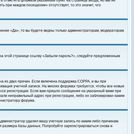
те отметить флажком указанный пункт на странице входа, но мы не
ть при каждом посещении» отсутствует, то это значит, что
жение «Да», то вы будете видны только администраторам, модераторам
е на этой странице ссылку «Забыли пароль?», следуйте предложенным
на из двух причин. Если включена поддержка COPPA, и вы при
ктивация учетной записи. На многих форумах требуется, чтобы все новые
ессе регистрации. Если вам пришло сообщение на указанный вами при
зали неправильный адрес при регистрации, либо он заблокирован каким-
инистратору форума.
администратор удалил вашу учетную запись по каким-либо причинам.
я размера базы данных. Попробуйте зарегистрироваться снова и