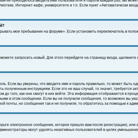
 вам не приходилось вводить имя пользователя и пароль каждый раз, вы може
отеке, Интернет-кафе, университете и т.п. Если пункт «Автоматически входи
ей?
крывать мое пребывание на форуме». Если установить переключатель в поло
а можете запросить новый. Для этого перейдите на страницу входа, щелкнит
оль. Если вы уверены, что вводите имя и пароль правильно, то может быть од
ть полученным инструкциям. Если это не ваш случай, то значит, требуется а
 до того, как они смогут в них войти. Эта информация отображается в проц
ными в этом сообщении. Если вы не получили сообщения, то возможно вы ука
ной почты, но сообщения так и не получили, то обратитесь за помощью к адм
рьте электронное сообщение, которое пришло вам после регистрации), или 
Администраторы могут удалять неактивных пользователей в целях уменьшени