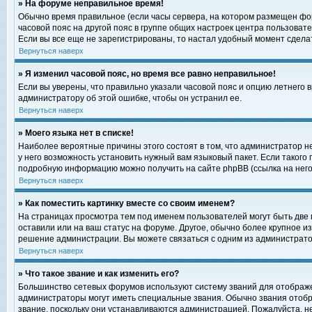
» На форуме неправильное время!
Обычно время правильное (если часы сервера, на котором размещен фор
часовой пояс на другой пояс в группе общих настроек центра пользоват
Если вы все еще не зарегистрированы, то настал удобный момент сделат
Вернуться наверх
» Я изменил часовой пояс, но время все равно неправильное!
Если вы уверены, что правильно указали часовой пояс и опцию летнего 
администратору об этой ошибке, чтобы он устранил ее.
Вернуться наверх
» Моего языка нет в списке!
Наиболее вероятные причины этого состоят в том, что администратор н
у него возможность установить нужный вам языковый пакет. Если такого
подробную информацию можно получить на сайте phpBB (ссылка на него
Вернуться наверх
» Как поместить картинку вместе со своим именем?
На страницах просмотра тем под именем пользователей могут быть две к
оставили или на ваш статус на форуме. Другое, обычно более крупное и
решение администрации. Вы можете связаться с одним из администратор
Вернуться наверх
» Что такое звание и как изменить его?
Большинство сетевых форумов используют систему званий для отображ
администраторы могут иметь специальные звания. Обычно звания отобр
звание, поскольку они устанавливаются администрацией. Пожалуйста, 