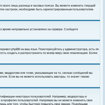
то всего лишь разница в часовых поясах. Вы можете изменить текущий
ругих настроек, необходимо быть зарегистрированным пользователем.
 что время неправильно установлено на сервере. Сообщите
перевел phpBB на ваш язык. Поинтересуйтесь у администратора, есть ли
ность создать и распространить по всему миру свою локализацию. Более
ки, квадратики или точки, указывающие на то, сколько сообщений вы
ателя. Если вы не можете использовать аватары, то значит таково
нтификации некоторых пользователей. Например, модераторы и
е в профилях пользователей. Напрямую вы не можете изменить свое
лишь для того, чтобы быстрее повысить свое звание. Подобными