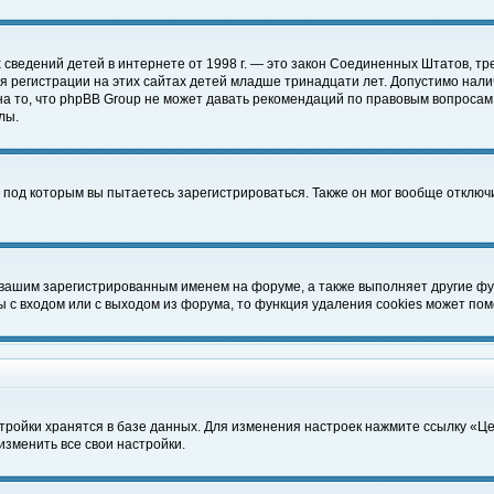
чных сведений детей в интернете от 1998 г. — это закон Соединенных Штатов
 регистрации на этих сайтах детей младше тринадцати лет. Допустимо нали
а то, что phpBB Group не может давать рекомендаций по правовым вопросам
лы.
 под которым вы пытаетесь зарегистрироваться. Также он мог вообще отклю
 вашим зарегистрированным именем на форуме, а также выполняет другие фун
с входом или с выходом из форума, то функция удаления cookies может пом
тройки хранятся в базе данных. Для изменения настроек нажмите ссылку «Ц
изменить все свои настройки.