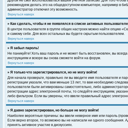
другой не смог воспользоваться вашей учетной записью. Для того чтобы
рекомендуем делать это на общедоступном компьютере, например в библи
администратор отключил эту возможность.
Вернуться наверх
» Как сделать, чтобы я не появлялся в списке активных пользовател
В центре пользователя в группе общих настроек можно найти опцию «С
и самому себе. Для всех остальных вы будете скрытым пользователем.
Вернуться наверх
» Я забыл пароль!
Не паникуйте! Хоть ваш пароль и не может быть восстановлен, вы всегд
инструкциям и вскоре вы снова сможете войти на форум.
Вернуться наверх
» Я только что зарегистрировался, но не могу войти!
Для начала проверьте, правильно ли вы вводите имя пользователя и пар
регистрации указали, что вам меньше 13 лет, то вам необходимо следова
пользователи были активированы самостоятельно, либо администратором
регистрации адрес электронной почты, то следуйте инструкциям, указан
либо фильтром. Если вы уверены, что ввели правильный адрес электрон
Вернуться наверх
» Я давно зарегистрирован, но больше не могу войти!
Наиболее вероятные причины: вы ввели неверное имя или пароль (прове
Если верно второе, то возможно вы не написали ни одного сообщения. 
принять активное участие в дискуссиях.