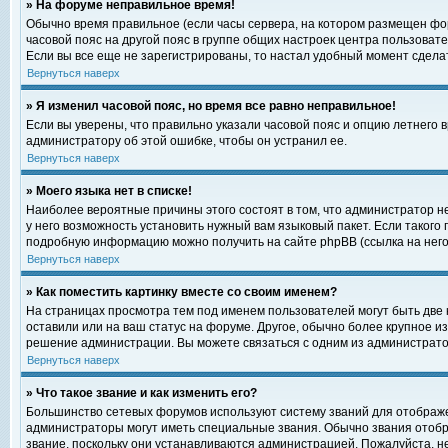
» На форуме неправильное время!
Обычно время правильное (если часы сервера, на котором размещен фор
часовой пояс на другой пояс в группе общих настроек центра пользоват
Если вы все еще не зарегистрированы, то настал удобный момент сделат
Вернуться наверх
» Я изменил часовой пояс, но время все равно неправильное!
Если вы уверены, что правильно указали часовой пояс и опцию летнего 
администратору об этой ошибке, чтобы он устранил ее.
Вернуться наверх
» Моего языка нет в списке!
Наиболее вероятные причины этого состоят в том, что администратор н
у него возможность установить нужный вам языковый пакет. Если такого
подробную информацию можно получить на сайте phpBB (ссылка на него
Вернуться наверх
» Как поместить картинку вместе со своим именем?
На страницах просмотра тем под именем пользователей могут быть две к
оставили или на ваш статус на форуме. Другое, обычно более крупное и
решение администрации. Вы можете связаться с одним из администратор
Вернуться наверх
» Что такое звание и как изменить его?
Большинство сетевых форумов используют систему званий для отображ
администраторы могут иметь специальные звания. Обычно звания отобр
звание, поскольку они устанавливаются администрацией. Пожалуйста, 