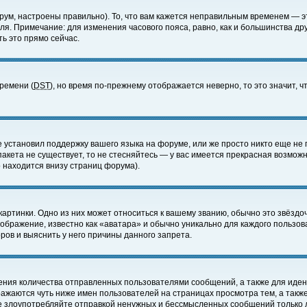
ум, настроены правильно). То, что вам кажется неправильным временем — э
еля. Примечание: для изменения часового пояса, равно, как и большинства д
ь это прямо сейчас.
времени (
DST
), но время по-прежнему отображается неверно, то это значит,
е установил поддержку вашего языка на форуме, или же просто никто еще не 
 пакета не существует, то не стесняйтесь — у вас имеется прекрасная возмож
 находится внизу страниц форума).
артинки. Одно из них может относиться к вашему званию, обычно это звёздоч
зображение, известно как «аватара» и обычно уникально для каждого пользов
ов и выяснить у него причины данного запрета.
ения количества отправленных пользователями сообщений, а также для иде
ажаются чуть ниже имен пользователей на страницах просмотра тем, а такж
не злоупотребляйте отправкой ненужных и бессмысленных сообщений только 