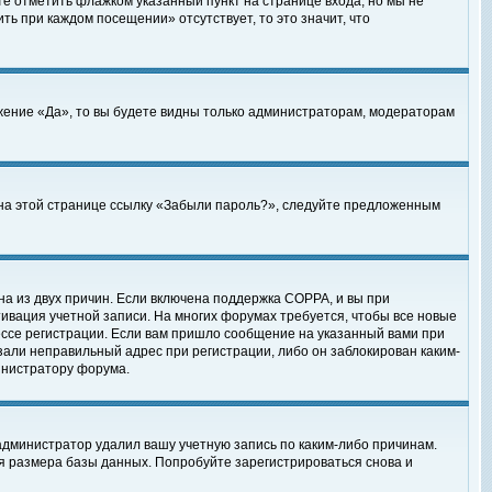
те отметить флажком указанный пункт на странице входа, но мы не
ть при каждом посещении» отсутствует, то это значит, что
жение «Да», то вы будете видны только администраторам, модераторам
е на этой странице ссылку «Забыли пароль?», следуйте предложенным
на из двух причин. Если включена поддержка COPPA, и вы при
ктивация учетной записи. На многих форумах требуется, чтобы все новые
ессе регистрации. Если вам пришло сообщение на указанный вами при
зали неправильный адрес при регистрации, либо он заблокирован каким-
инистратору форума.
администратор удалил вашу учетную запись по каким-либо причинам.
я размера базы данных. Попробуйте зарегистрироваться снова и