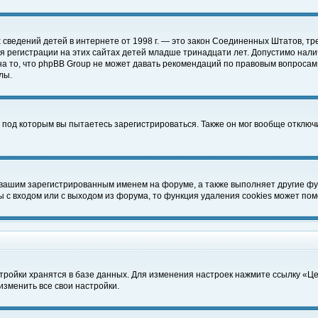
чных сведений детей в интернете от 1998 г. — это закон Соединенных Штатов
 регистрации на этих сайтах детей младше тринадцати лет. Допустимо нали
а то, что phpBB Group не может давать рекомендаций по правовым вопросам
лы.
 под которым вы пытаетесь зарегистрироваться. Также он мог вообще отклю
 вашим зарегистрированным именем на форуме, а также выполняет другие фун
с входом или с выходом из форума, то функция удаления cookies может пом
тройки хранятся в базе данных. Для изменения настроек нажмите ссылку «Ц
изменить все свои настройки.