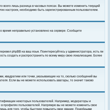
то всего лишь разница в часовых поясах. Вы можете изменить текущий
ругих настроек, необходимо быть зарегистрированным пользователем.
 что время неправильно установлено на сервере. Сообщите
перевел phpBB на ваш язык. Поинтересуйтесь у администратора, есть ли
ность создать и распространить по всему миру свою локализацию. Более
ки, квадратики или точки, указывающие на то, сколько сообщений вы
ателя. Если вы не можете использовать аватары, то значит таково
нтификации некоторых пользователей. Например, модераторы и
е в профилях пользователей. Напрямую вы не можете изменить свое
лишь для того, чтобы быстрее повысить свое звание. Подобными