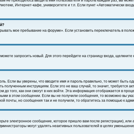
 вам не приходилось вводить имя пользователя и пароль каждый раз, вы може
отеке, Интернет-кафе, университете и т.п. Если пункт «Автоматически входи
ей?
крывать мое пребывание на форуме». Если установить переключатель в поло
а можете запросить новый. Для этого перейдите на страницу входа, щелкнит
оль. Если вы уверены, что вводите имя и пароль правильно, то может быть од
ть полученным инструкциям. Если это не ваш случай, то значит, требуется а
 до того, как они смогут в них войти. Эта информация отображается в проц
ными в этом сообщении. Если вы не получили сообщения, то возможно вы ука
ной почты, но сообщения так и не получили, то обратитесь за помощью к адм
рьте электронное сообщение, которое пришло вам после регистрации), или 
Администраторы могут удалять неактивных пользователей в целях уменьшени