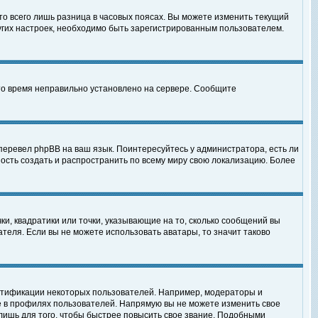
то всего лишь разница в часовых поясах. Вы можете изменить текущий
ругих настроек, необходимо быть зарегистрированным пользователем.
 что время неправильно установлено на сервере. Сообщите
перевел phpBB на ваш язык. Поинтересуйтесь у администратора, есть ли
ность создать и распространить по всему миру свою локализацию. Более
ки, квадратики или точки, указывающие на то, сколько сообщений вы
ателя. Если вы не можете использовать аватары, то значит таково
нтификации некоторых пользователей. Например, модераторы и
е в профилях пользователей. Напрямую вы не можете изменить свое
лишь для того, чтобы быстрее повысить свое звание. Подобными