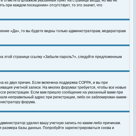
те отметить флажком указанный пункт на странице входа, но мы не
ть при каждом посещении» отсутствует, то это значит, что
жение «Да», то вы будете видны только администраторам, модераторам
е на этой странице ссылку «Забыли пароль?», следуйте предложенным
на из двух причин. Если включена поддержка COPPA, и вы при
ктивация учетной записи. На многих форумах требуется, чтобы все новые
ессе регистрации. Если вам пришло сообщение на указанный вами при
зали неправильный адрес при регистрации, либо он заблокирован каким-
инистратору форума.
администратор удалил вашу учетную запись по каким-либо причинам.
я размера базы данных. Попробуйте зарегистрироваться снова и