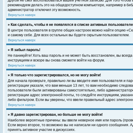
другой не смог воспользоваться вашей учетной записью. Для того чтобы
рекомендуем делать это на общедоступном компьютере, например в библи
администратор отключил эту возможность.
Вернуться наверх
» Как сделать, чтобы я не появлялся в списке активных пользовател
В центре пользователя в группе общих настроек можно найти опцию «С
и самому себе. Для всех остальных вы будете скрытым пользователем.
Вернуться наверх
» Я забыл пароль!
Не паникуйте! Хоть ваш пароль и не может быть восстановлен, вы всегд
инструкциям и вскоре вы снова сможете войти на форум.
Вернуться наверх
» Я только что зарегистрировался, но не могу войти!
Для начала проверьте, правильно ли вы вводите имя пользователя и пар
регистрации указали, что вам меньше 13 лет, то вам необходимо следова
пользователи были активированы самостоятельно, либо администратором
регистрации адрес электронной почты, то следуйте инструкциям, указан
либо фильтром. Если вы уверены, что ввели правильный адрес электрон
Вернуться наверх
» Я давно зарегистрирован, но больше не могу войти!
Наиболее вероятные причины: вы ввели неверное имя или пароль (прове
Если верно второе, то возможно вы не написали ни одного сообщения. 
принять активное участие в дискуссиях.