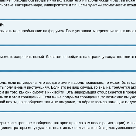
 вам не приходилось вводить имя пользователя и пароль каждый раз, вы може
отеке, Интернет-кафе, университете и т.п. Если пункт «Автоматически входи
ей?
крывать мое пребывание на форуме». Если установить переключатель в поло
а можете запросить новый. Для этого перейдите на страницу входа, щелкнит
оль. Если вы уверены, что вводите имя и пароль правильно, то может быть од
ть полученным инструкциям. Если это не ваш случай, то значит, требуется а
 до того, как они смогут в них войти. Эта информация отображается в проц
ными в этом сообщении. Если вы не получили сообщения, то возможно вы ука
ной почты, но сообщения так и не получили, то обратитесь за помощью к адм
рьте электронное сообщение, которое пришло вам после регистрации), или 
Администраторы могут удалять неактивных пользователей в целях уменьшени