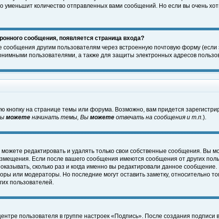
о уменьшит количество отправленных вами сообщений. Но если вы очень хоти
ронного сообщения, появляется страница входа?
е сообщения другим пользователям через встроенную почтовую форму (если
нимными пользователями, а также для защиты электронных адресов пользов
ю кнопку на странице темы или форума. Возможно, вам придется зарегистри
Вы
можете
начинать темы, Вы
можете
отвечать на сообщения и т.п.
).
 можете редактировать и удалять только свои собственные сообщения. Вы м
размещения. Если после вашего сообщения имеются сообщения от других пол
оказывать, сколько раз и когда именно вы редактировали данное сообщение.
оры или модераторы. Но последние могут оставить заметку, относительно т
гих пользователей.
центре пользователя в группе настроек «Подпись». После создания подписи