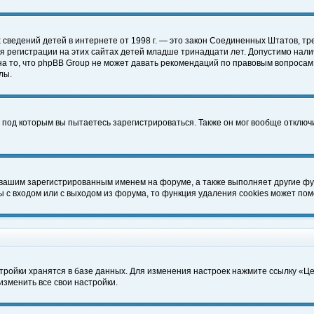
чных сведений детей в интернете от 1998 г. — это закон Соединенных Штатов
 регистрации на этих сайтах детей младше тринадцати лет. Допустимо нали
а то, что phpBB Group не может давать рекомендаций по правовым вопросам
лы.
 под которым вы пытаетесь зарегистрироваться. Также он мог вообще отклю
 вашим зарегистрированным именем на форуме, а также выполняет другие фун
с входом или с выходом из форума, то функция удаления cookies может пом
тройки хранятся в базе данных. Для изменения настроек нажмите ссылку «Ц
изменить все свои настройки.