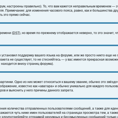
ум, настроены правильно). То, что вам кажется неправильным временем — э
еля. Примечание: для изменения часового пояса, равно, как и большинства д
ь это прямо сейчас.
времени (
DST
), но время по-прежнему отображается неверно, то это значит,
е установил поддержку вашего языка на форуме, или же просто никто еще не 
 пакета не существует, то не стесняйтесь — у вас имеется прекрасная возмож
 находится внизу страниц форума).
артинки. Одно из них может относиться к вашему званию, обычно это звёздоч
зображение, известно как «аватара» и обычно уникально для каждого пользов
ов и выяснить у него причины данного запрета.
ения количества отправленных пользователями сообщений, а также для иде
ажаются чуть ниже имен пользователей на страницах просмотра тем, а такж
не злоупотребляйте отправкой ненужных и бессмысленных сообщений только 