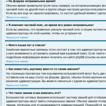
» На форуме неправильное время!
Обычно время правильное (если часы сервера, на котором размещен фор
часовой пояс на другой пояс в группе общих настроек центра пользоват
Если вы все еще не зарегистрированы, то настал удобный момент сделат
Вернуться наверх
» Я изменил часовой пояс, но время все равно неправильное!
Если вы уверены, что правильно указали часовой пояс и опцию летнего 
администратору об этой ошибке, чтобы он устранил ее.
Вернуться наверх
» Моего языка нет в списке!
Наиболее вероятные причины этого состоят в том, что администратор н
у него возможность установить нужный вам языковый пакет. Если такого
подробную информацию можно получить на сайте phpBB (ссылка на него
Вернуться наверх
» Как поместить картинку вместе со своим именем?
На страницах просмотра тем под именем пользователей могут быть две к
оставили или на ваш статус на форуме. Другое, обычно более крупное и
решение администрации. Вы можете связаться с одним из администратор
Вернуться наверх
» Что такое звание и как изменить его?
Большинство сетевых форумов используют систему званий для отображ
администраторы могут иметь специальные звания. Обычно звания отобр
звание, поскольку они устанавливаются администрацией. Пожалуйста, 