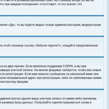
те отметить флажком указанный пункт на странице входа, но мы не
ть при каждом посещении» отсутствует, то это значит, что
жение «Да», то вы будете видны только администраторам, модераторам
е на этой странице ссылку «Забыли пароль?», следуйте предложенным
на из двух причин. Если включена поддержка COPPA, и вы при
ктивация учетной записи. На многих форумах требуется, чтобы все новые
ессе регистрации. Если вам пришло сообщение на указанный вами при
зали неправильный адрес при регистрации, либо он заблокирован каким-
инистратору форума.
администратор удалил вашу учетную запись по каким-либо причинам.
я размера базы данных. Попробуйте зарегистрироваться снова и