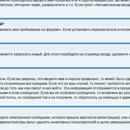
 вам не приходилось вводить имя пользователя и пароль каждый раз, вы може
отеке, Интернет-кафе, университете и т.п. Если пункт «Автоматически входи
ей?
крывать мое пребывание на форуме». Если установить переключатель в поло
а можете запросить новый. Для этого перейдите на страницу входа, щелкнит
оль. Если вы уверены, что вводите имя и пароль правильно, то может быть од
ть полученным инструкциям. Если это не ваш случай, то значит, требуется а
 до того, как они смогут в них войти. Эта информация отображается в проц
ными в этом сообщении. Если вы не получили сообщения, то возможно вы ука
ной почты, но сообщения так и не получили, то обратитесь за помощью к адм
рьте электронное сообщение, которое пришло вам после регистрации), или 
Администраторы могут удалять неактивных пользователей в целях уменьшени