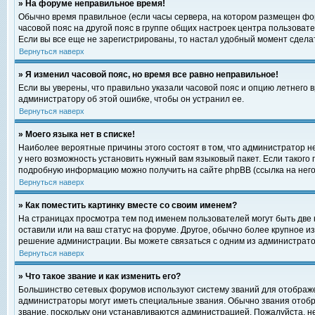
» На форуме неправильное время!
Обычно время правильное (если часы сервера, на котором размещен фор
часовой пояс на другой пояс в группе общих настроек центра пользоват
Если вы все еще не зарегистрированы, то настал удобный момент сделат
Вернуться наверх
» Я изменил часовой пояс, но время все равно неправильное!
Если вы уверены, что правильно указали часовой пояс и опцию летнего 
администратору об этой ошибке, чтобы он устранил ее.
Вернуться наверх
» Моего языка нет в списке!
Наиболее вероятные причины этого состоят в том, что администратор н
у него возможность установить нужный вам языковый пакет. Если такого
подробную информацию можно получить на сайте phpBB (ссылка на него
Вернуться наверх
» Как поместить картинку вместе со своим именем?
На страницах просмотра тем под именем пользователей могут быть две к
оставили или на ваш статус на форуме. Другое, обычно более крупное и
решение администрации. Вы можете связаться с одним из администратор
Вернуться наверх
» Что такое звание и как изменить его?
Большинство сетевых форумов используют систему званий для отображ
администраторы могут иметь специальные звания. Обычно звания отобр
звание, поскольку они устанавливаются администрацией. Пожалуйста, 