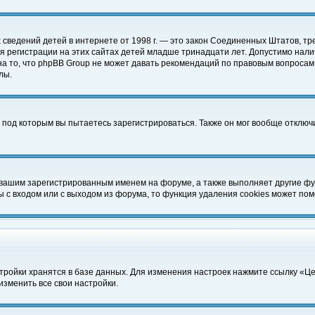
чных сведений детей в интернете от 1998 г. — это закон Соединенных Штатов
 регистрации на этих сайтах детей младше тринадцати лет. Допустимо нали
а то, что phpBB Group не может давать рекомендаций по правовым вопросам
лы.
 под которым вы пытаетесь зарегистрироваться. Также он мог вообще отклю
 вашим зарегистрированным именем на форуме, а также выполняет другие фун
с входом или с выходом из форума, то функция удаления cookies может пом
тройки хранятся в базе данных. Для изменения настроек нажмите ссылку «Ц
изменить все свои настройки.