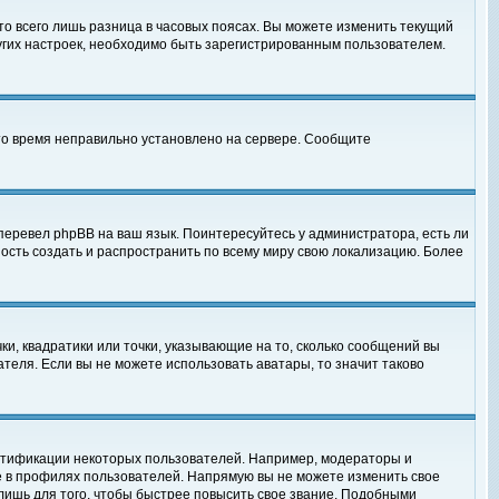
то всего лишь разница в часовых поясах. Вы можете изменить текущий
ругих настроек, необходимо быть зарегистрированным пользователем.
 что время неправильно установлено на сервере. Сообщите
перевел phpBB на ваш язык. Поинтересуйтесь у администратора, есть ли
ность создать и распространить по всему миру свою локализацию. Более
ки, квадратики или точки, указывающие на то, сколько сообщений вы
ателя. Если вы не можете использовать аватары, то значит таково
нтификации некоторых пользователей. Например, модераторы и
е в профилях пользователей. Напрямую вы не можете изменить свое
лишь для того, чтобы быстрее повысить свое звание. Подобными