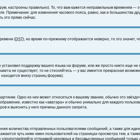
ум, настроены правильно). То, что вам кажется неправильным временем — э
еля. Примечание: для изменения часового пояса, равно, как и большинства д
ь это прямо сейчас.
времени (
DST
), но время по-прежнему отображается неверно, то это значит,
е установил поддержку вашего языка на форуме, или же просто никто еще не 
 пакета не существует, то не стесняйтесь — у вас имеется прекрасная возмож
 находится внизу страниц форума).
артинки. Одно из них может относиться к вашему званию, обычно это звёздоч
зображение, известно как «аватара» и обычно уникально для каждого пользов
ов и выяснить у него причины данного запрета.
ения количества отправленных пользователями сообщений, а также для иде
ажаются чуть ниже имен пользователей на страницах просмотра тем, а такж
не злоупотребляйте отправкой ненужных и бессмысленных сообщений только 