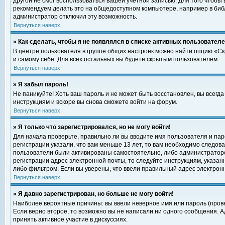
другой не смог воспользоваться вашей учетной записью. Для того чтобы
рекомендуем делать это на общедоступном компьютере, например в библи
администратор отключил эту возможность.
Вернуться наверх
» Как сделать, чтобы я не появлялся в списке активных пользовател
В центре пользователя в группе общих настроек можно найти опцию «С
и самому себе. Для всех остальных вы будете скрытым пользователем.
Вернуться наверх
» Я забыл пароль!
Не паникуйте! Хоть ваш пароль и не может быть восстановлен, вы всегд
инструкциям и вскоре вы снова сможете войти на форум.
Вернуться наверх
» Я только что зарегистрировался, но не могу войти!
Для начала проверьте, правильно ли вы вводите имя пользователя и пар
регистрации указали, что вам меньше 13 лет, то вам необходимо следова
пользователи были активированы самостоятельно, либо администратором
регистрации адрес электронной почты, то следуйте инструкциям, указан
либо фильтром. Если вы уверены, что ввели правильный адрес электрон
Вернуться наверх
» Я давно зарегистрирован, но больше не могу войти!
Наиболее вероятные причины: вы ввели неверное имя или пароль (прове
Если верно второе, то возможно вы не написали ни одного сообщения. 
принять активное участие в дискуссиях.