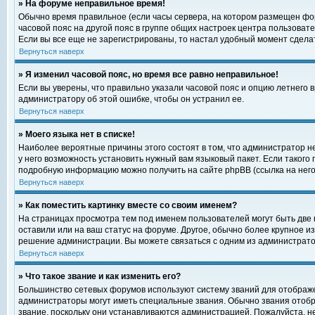
» На форуме неправильное время!
Обычно время правильное (если часы сервера, на котором размещен фор
часовой пояс на другой пояс в группе общих настроек центра пользоват
Если вы все еще не зарегистрированы, то настал удобный момент сделат
Вернуться наверх
» Я изменил часовой пояс, но время все равно неправильное!
Если вы уверены, что правильно указали часовой пояс и опцию летнего 
администратору об этой ошибке, чтобы он устранил ее.
Вернуться наверх
» Моего языка нет в списке!
Наиболее вероятные причины этого состоят в том, что администратор н
у него возможность установить нужный вам языковый пакет. Если такого
подробную информацию можно получить на сайте phpBB (ссылка на него
Вернуться наверх
» Как поместить картинку вместе со своим именем?
На страницах просмотра тем под именем пользователей могут быть две к
оставили или на ваш статус на форуме. Другое, обычно более крупное и
решение администрации. Вы можете связаться с одним из администратор
Вернуться наверх
» Что такое звание и как изменить его?
Большинство сетевых форумов используют систему званий для отображ
администраторы могут иметь специальные звания. Обычно звания отобр
звание, поскольку они устанавливаются администрацией. Пожалуйста, 