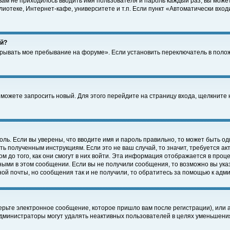
 вам не приходилось вводить имя пользователя и пароль каждый раз, вы може
отеке, Интернет-кафе, университете и т.п. Если пункт «Автоматически входи
ей?
крывать мое пребывание на форуме». Если установить переключатель в поло
а можете запросить новый. Для этого перейдите на страницу входа, щелкнит
оль. Если вы уверены, что вводите имя и пароль правильно, то может быть од
ть полученным инструкциям. Если это не ваш случай, то значит, требуется а
 до того, как они смогут в них войти. Эта информация отображается в проц
ными в этом сообщении. Если вы не получили сообщения, то возможно вы ука
ной почты, но сообщения так и не получили, то обратитесь за помощью к адм
рьте электронное сообщение, которое пришло вам после регистрации), или 
Администраторы могут удалять неактивных пользователей в целях уменьшени