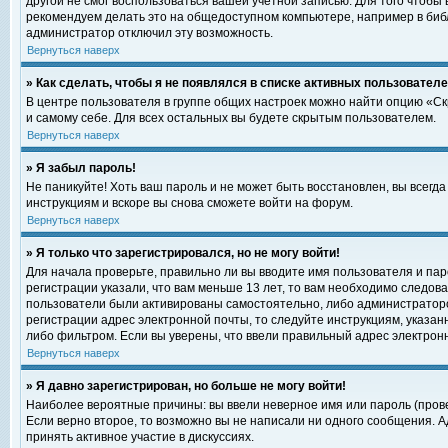
другой не смог воспользоваться вашей учетной записью. Для того чтобы
рекомендуем делать это на общедоступном компьютере, например в библи
администратор отключил эту возможность.
Вернуться наверх
» Как сделать, чтобы я не появлялся в списке активных пользовател
В центре пользователя в группе общих настроек можно найти опцию «С
и самому себе. Для всех остальных вы будете скрытым пользователем.
Вернуться наверх
» Я забыл пароль!
Не паникуйте! Хоть ваш пароль и не может быть восстановлен, вы всегд
инструкциям и вскоре вы снова сможете войти на форум.
Вернуться наверх
» Я только что зарегистрировался, но не могу войти!
Для начала проверьте, правильно ли вы вводите имя пользователя и пар
регистрации указали, что вам меньше 13 лет, то вам необходимо следова
пользователи были активированы самостоятельно, либо администратором
регистрации адрес электронной почты, то следуйте инструкциям, указан
либо фильтром. Если вы уверены, что ввели правильный адрес электрон
Вернуться наверх
» Я давно зарегистрирован, но больше не могу войти!
Наиболее вероятные причины: вы ввели неверное имя или пароль (прове
Если верно второе, то возможно вы не написали ни одного сообщения. 
принять активное участие в дискуссиях.