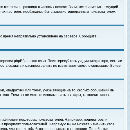
то всего лишь разница в часовых поясах. Вы можете изменить текущий
ругих настроек, необходимо быть зарегистрированным пользователем.
 что время неправильно установлено на сервере. Сообщите
перевел phpBB на ваш язык. Поинтересуйтесь у администратора, есть ли
ность создать и распространить по всему миру свою локализацию. Более
ки, квадратики или точки, указывающие на то, сколько сообщений вы
ателя. Если вы не можете использовать аватары, то значит таково
нтификации некоторых пользователей. Например, модераторы и
е в профилях пользователей. Напрямую вы не можете изменить свое
лишь для того, чтобы быстрее повысить свое звание. Подобными