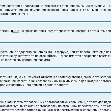
ум, настроены правильно). То, что вам кажется неправильным временем — э
еля. Примечание: для изменения часового пояса, равно, как и большинства д
ь это прямо сейчас.
времени (
DST
), но время по-прежнему отображается неверно, то это значит,
е установил поддержку вашего языка на форуме, или же просто никто еще не 
 пакета не существует, то не стесняйтесь — у вас имеется прекрасная возмож
 находится внизу страниц форума).
артинки. Одно из них может относиться к вашему званию, обычно это звёздоч
зображение, известно как «аватара» и обычно уникально для каждого пользов
ов и выяснить у него причины данного запрета.
ения количества отправленных пользователями сообщений, а также для иде
ажаются чуть ниже имен пользователей на страницах просмотра тем, а такж
не злоупотребляйте отправкой ненужных и бессмысленных сообщений только 