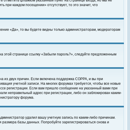
те отметить флажком указанный пункт на странице входа, но мы не
ть при каждом посещении» отсутствует, то это значит, что
жение «Да», то вы будете видны только администраторам, модераторам
е на этой странице ссылку «Забыли пароль?», следуйте предложенным
на из двух причин. Если включена поддержка COPPA, и вы при
ктивация учетной записи. На многих форумах требуется, чтобы все новые
ессе регистрации. Если вам пришло сообщение на указанный вами при
зали неправильный адрес при регистрации, либо он заблокирован каким-
инистратору форума.
администратор удалил вашу учетную запись по каким-либо причинам.
я размера базы данных. Попробуйте зарегистрироваться снова и