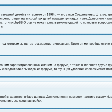
чных сведений детей в интернете от 1998 г. — это закон Соединенных Штатов
 регистрации на этих сайтах детей младше тринадцати лет. Допустимо нали
а то, что phpBB Group не может давать рекомендаций по правовым вопросам
лы.
 под которым вы пытаетесь зарегистрироваться. Также он мог вообще отклю
 вашим зарегистрированным именем на форуме, а также выполняет другие фун
с входом или с выходом из форума, то функция удаления cookies может пом
тройки хранятся в базе данных. Для изменения настроек нажмите ссылку «Ц
изменить все свои настройки.