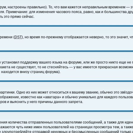
ум, настроены правильно). То, что вам кажется неправильным временем — э
еля. Примечание: для изменения часового пояса, равно, как и большинства д
ь это прямо сейчас.
времени (
DST
), но время по-прежнему отображается неверно, то это значит,
е установил поддержку вашего языка на форуме, или же просто никто еще не 
 пакета не существует, то не стесняйтесь — у вас имеется прекрасная возмож
 находится внизу страниц форума).
артинки. Одно из них может относиться к вашему званию, обычно это звёздоч
зображение, известно как «аватара» и обычно уникально для каждого пользов
ов и выяснить у него причины данного запрета.
ения количества отправленных пользователями сообщений, а также для иде
ажаются чуть ниже имен пользователей на страницах просмотра тем, а такж
не злоупотребляйте отправкой ненужных и бессмысленных сообщений только 