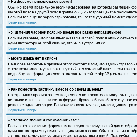
» На форуме неправильное время!
Обычно время правильное (если часы сервера, на котором размещен фор
часовой пояс на другой пояс в группе общих настроек центра пользоват
Если вы все еще не зарегистрированы, то настал удобный момент сделат
Вернуться наверх
» Я изменил часовой пояс, но время все равно неправильное!
Если вы уверены, что правильно указали часовой пояс и опцию летнего 
администратору об этой ошибке, чтобы он устранил ее.
Вернуться наверх
» Моего языка нет в списке!
Наиболее вероятные причины этого состоят в том, что администратор н
у него возможность установить нужный вам языковый пакет. Если такого
подробную информацию можно получить на сайте phpBB (ссылка на него
Вернуться наверх
» Как поместить картинку вместе со своим именем?
На страницах просмотра тем под именем пользователей могут быть две к
оставили или на ваш статус на форуме. Другое, обычно более крупное и
решение администрации. Вы можете связаться с одним из администратор
Вернуться наверх
» Что такое звание и как изменить его?
Большинство сетевых форумов используют систему званий для отображ
администраторы могут иметь специальные звания. Обычно звания отобр
звание, поскольку они устанавливаются администрацией. Пожалуйста, 