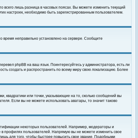
то всего лишь разница в часовых поясах. Вы можете изменить текущий
ругих настроек, необходимо быть зарегистрированным пользователем.
 что время неправильно установлено на сервере. Сообщите
перевел phpBB на ваш язык. Поинтересуйтесь у администратора, есть ли
ность создать и распространить по всему миру свою локализацию. Более
ки, квадратики или точки, указывающие на то, сколько сообщений вы
ателя. Если вы не можете использовать аватары, то значит таково
нтификации некоторых пользователей. Например, модераторы и
е в профилях пользователей. Напрямую вы не можете изменить свое
лишь для того, чтобы быстрее повысить свое звание. Подобными