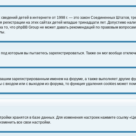
чных сведений детей в интернете от 1998 г. — это закон Соединенных Штатов
 регистрации на этих сайтах детей младше тринадцати лет. Допустимо нали
а то, что phpBB Group не может давать рекомендаций по правовым вопросам
лы.
 под которым вы пытаетесь зарегистрироваться. Также он мог вообще отклю
 вашим зарегистрированным именем на форуме, а также выполняет другие фун
с входом или с выходом из форума, то функция удаления cookies может пом
тройки хранятся в базе данных. Для изменения настроек нажмите ссылку «Ц
изменить все свои настройки.