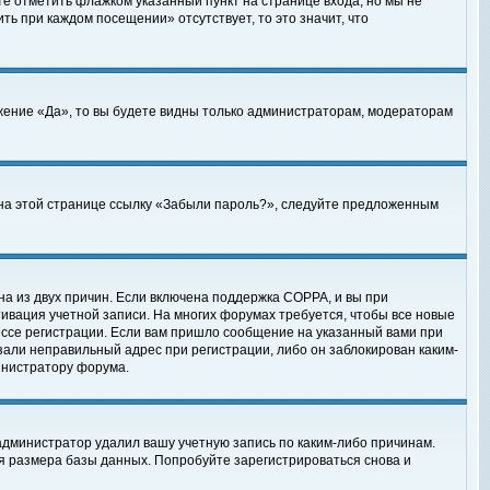
те отметить флажком указанный пункт на странице входа, но мы не
ть при каждом посещении» отсутствует, то это значит, что
жение «Да», то вы будете видны только администраторам, модераторам
е на этой странице ссылку «Забыли пароль?», следуйте предложенным
на из двух причин. Если включена поддержка COPPA, и вы при
ктивация учетной записи. На многих форумах требуется, чтобы все новые
ессе регистрации. Если вам пришло сообщение на указанный вами при
зали неправильный адрес при регистрации, либо он заблокирован каким-
инистратору форума.
администратор удалил вашу учетную запись по каким-либо причинам.
я размера базы данных. Попробуйте зарегистрироваться снова и