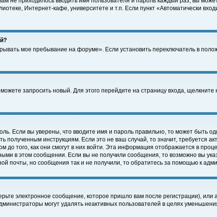
 вам не приходилось вводить имя пользователя и пароль каждый раз, вы може
отеке, Интернет-кафе, университете и т.п. Если пункт «Автоматически входи
ей?
крывать мое пребывание на форуме». Если установить переключатель в поло
а можете запросить новый. Для этого перейдите на страницу входа, щелкнит
оль. Если вы уверены, что вводите имя и пароль правильно, то может быть од
ть полученным инструкциям. Если это не ваш случай, то значит, требуется а
 до того, как они смогут в них войти. Эта информация отображается в проц
ными в этом сообщении. Если вы не получили сообщения, то возможно вы ука
ной почты, но сообщения так и не получили, то обратитесь за помощью к адм
рьте электронное сообщение, которое пришло вам после регистрации), или 
Администраторы могут удалять неактивных пользователей в целях уменьшени