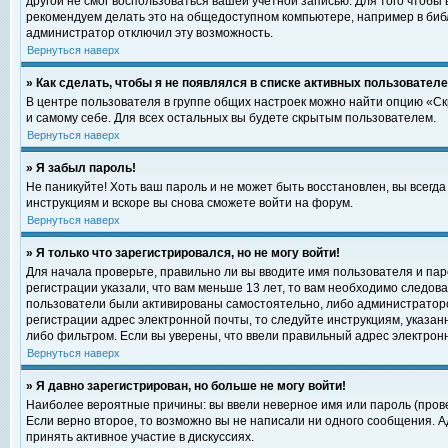
другой не смог воспользоваться вашей учетной записью. Для того чтобы
рекомендуем делать это на общедоступном компьютере, например в библи
администратор отключил эту возможность.
Вернуться наверх
» Как сделать, чтобы я не появлялся в списке активных пользовател
В центре пользователя в группе общих настроек можно найти опцию «С
и самому себе. Для всех остальных вы будете скрытым пользователем.
Вернуться наверх
» Я забыл пароль!
Не паникуйте! Хоть ваш пароль и не может быть восстановлен, вы всегд
инструкциям и вскоре вы снова сможете войти на форум.
Вернуться наверх
» Я только что зарегистрировался, но не могу войти!
Для начала проверьте, правильно ли вы вводите имя пользователя и пар
регистрации указали, что вам меньше 13 лет, то вам необходимо следова
пользователи были активированы самостоятельно, либо администратором
регистрации адрес электронной почты, то следуйте инструкциям, указан
либо фильтром. Если вы уверены, что ввели правильный адрес электрон
Вернуться наверх
» Я давно зарегистрирован, но больше не могу войти!
Наиболее вероятные причины: вы ввели неверное имя или пароль (прове
Если верно второе, то возможно вы не написали ни одного сообщения. 
принять активное участие в дискуссиях.