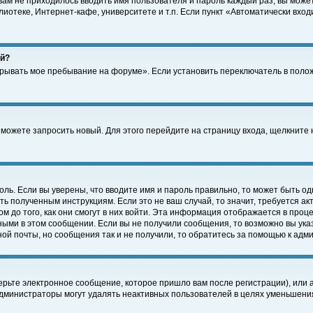
 вам не приходилось вводить имя пользователя и пароль каждый раз, вы може
отеке, Интернет-кафе, университете и т.п. Если пункт «Автоматически входи
ей?
крывать мое пребывание на форуме». Если установить переключатель в поло
а можете запросить новый. Для этого перейдите на страницу входа, щелкнит
оль. Если вы уверены, что вводите имя и пароль правильно, то может быть од
ть полученным инструкциям. Если это не ваш случай, то значит, требуется а
 до того, как они смогут в них войти. Эта информация отображается в проц
ными в этом сообщении. Если вы не получили сообщения, то возможно вы ука
ной почты, но сообщения так и не получили, то обратитесь за помощью к адм
рьте электронное сообщение, которое пришло вам после регистрации), или 
Администраторы могут удалять неактивных пользователей в целях уменьшени