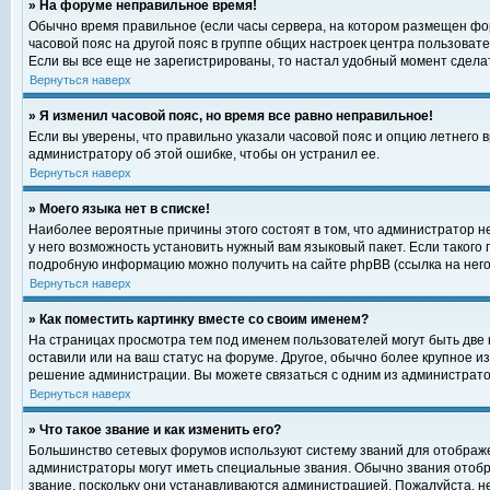
» На форуме неправильное время!
Обычно время правильное (если часы сервера, на котором размещен фор
часовой пояс на другой пояс в группе общих настроек центра пользоват
Если вы все еще не зарегистрированы, то настал удобный момент сделат
Вернуться наверх
» Я изменил часовой пояс, но время все равно неправильное!
Если вы уверены, что правильно указали часовой пояс и опцию летнего 
администратору об этой ошибке, чтобы он устранил ее.
Вернуться наверх
» Моего языка нет в списке!
Наиболее вероятные причины этого состоят в том, что администратор н
у него возможность установить нужный вам языковый пакет. Если такого
подробную информацию можно получить на сайте phpBB (ссылка на него
Вернуться наверх
» Как поместить картинку вместе со своим именем?
На страницах просмотра тем под именем пользователей могут быть две к
оставили или на ваш статус на форуме. Другое, обычно более крупное и
решение администрации. Вы можете связаться с одним из администратор
Вернуться наверх
» Что такое звание и как изменить его?
Большинство сетевых форумов используют систему званий для отображ
администраторы могут иметь специальные звания. Обычно звания отобр
звание, поскольку они устанавливаются администрацией. Пожалуйста, 