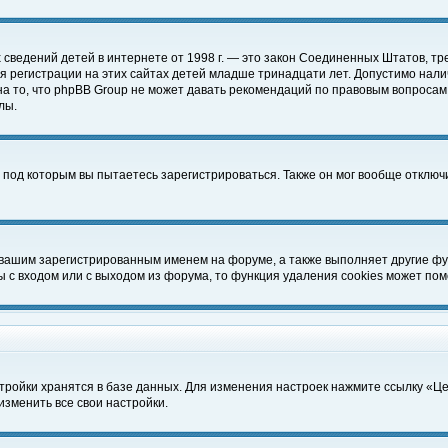
чных сведений детей в интернете от 1998 г. — это закон Соединенных Штатов
 регистрации на этих сайтах детей младше тринадцати лет. Допустимо нали
а то, что phpBB Group не может давать рекомендаций по правовым вопросам
лы.
 под которым вы пытаетесь зарегистрироваться. Также он мог вообще отклю
 вашим зарегистрированным именем на форуме, а также выполняет другие фун
с входом или с выходом из форума, то функция удаления cookies может пом
тройки хранятся в базе данных. Для изменения настроек нажмите ссылку «Ц
изменить все свои настройки.