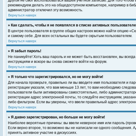
другой не смог воспользоваться вашей учетной записью. Для того чтобы
рекомендуем делать это на общедоступном компьютере, например в библи
администратор отключил эту возможность.
Вернуться наверх
» Как сделать, чтобы я не появлялся в списке активных пользовател
В центре пользователя в группе общих настроек можно найти опцию «С
и самому себе. Для всех остальных вы будете скрытым пользователем.
Вернуться наверх
» Я забыл пароль!
Не паникуйте! Хоть ваш пароль и не может быть восстановлен, вы всегд
инструкциям и вскоре вы снова сможете войти на форум.
Вернуться наверх
» Я только что зарегистрировался, но не могу войти!
Для начала проверьте, правильно ли вы вводите имя пользователя и пар
регистрации указали, что вам меньше 13 лет, то вам необходимо следова
пользователи были активированы самостоятельно, либо администратором
регистрации адрес электронной почты, то следуйте инструкциям, указан
либо фильтром. Если вы уверены, что ввели правильный адрес электрон
Вернуться наверх
» Я давно зарегистрирован, но больше не могу войти!
Наиболее вероятные причины: вы ввели неверное имя или пароль (прове
Если верно второе, то возможно вы не написали ни одного сообщения. 
принять активное участие в дискуссиях.