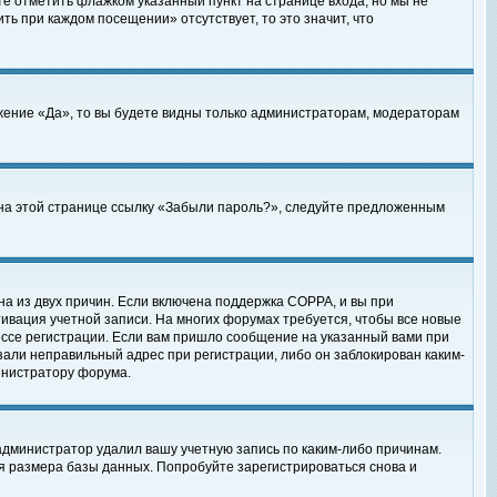
те отметить флажком указанный пункт на странице входа, но мы не
ть при каждом посещении» отсутствует, то это значит, что
жение «Да», то вы будете видны только администраторам, модераторам
е на этой странице ссылку «Забыли пароль?», следуйте предложенным
на из двух причин. Если включена поддержка COPPA, и вы при
ктивация учетной записи. На многих форумах требуется, чтобы все новые
ессе регистрации. Если вам пришло сообщение на указанный вами при
зали неправильный адрес при регистрации, либо он заблокирован каким-
инистратору форума.
администратор удалил вашу учетную запись по каким-либо причинам.
я размера базы данных. Попробуйте зарегистрироваться снова и