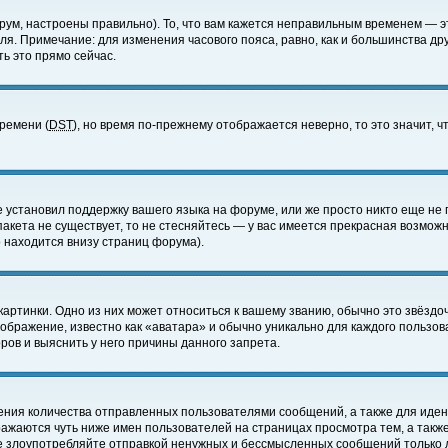
ум, настроены правильно). То, что вам кажется неправильным временем — э
еля. Примечание: для изменения часового пояса, равно, как и большинства д
ь это прямо сейчас.
времени (
DST
), но время по-прежнему отображается неверно, то это значит,
е установил поддержку вашего языка на форуме, или же просто никто еще не 
 пакета не существует, то не стесняйтесь — у вас имеется прекрасная возмож
 находится внизу страниц форума).
артинки. Одно из них может относиться к вашему званию, обычно это звёздоч
зображение, известно как «аватара» и обычно уникально для каждого пользов
ов и выяснить у него причины данного запрета.
ения количества отправленных пользователями сообщений, а также для иде
ажаются чуть ниже имен пользователей на страницах просмотра тем, а такж
не злоупотребляйте отправкой ненужных и бессмысленных сообщений только 