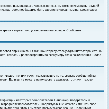
то всего лишь разница в часовых поясах. Вы можете изменить текущий
ругих настроек, необходимо быть зарегистрированным пользователем.
 что время неправильно установлено на сервере. Сообщите
перевел phpBB на ваш язык. Поинтересуйтесь у администратора, есть ли
ность создать и распространить по всему миру свою локализацию. Более
ки, квадратики или точки, указывающие на то, сколько сообщений вы
ателя. Если вы не можете использовать аватары, то значит таково
нтификации некоторых пользователей. Например, модераторы и
е в профилях пользователей. Напрямую вы не можете изменить свое
лишь для того, чтобы быстрее повысить свое звание. Подобными