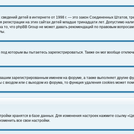
чных сведений детей в интернете от 1998 г. — это закон Соединенных Штатов
 регистрации на этих сайтах детей младше тринадцати лет. Допустимо нали
а то, что phpBB Group не может давать рекомендаций по правовым вопросам
лы.
 под которым вы пытаетесь зарегистрироваться. Также он мог вообще отклю
 вашим зарегистрированным именем на форуме, а также выполняет другие фун
с входом или с выходом из форума, то функция удаления cookies может пом
тройки хранятся в базе данных. Для изменения настроек нажмите ссылку «Ц
изменить все свои настройки.