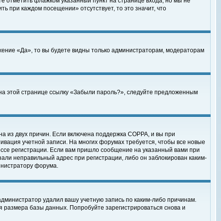
те отметить флажком указанный пункт на странице входа, но мы не
ть при каждом посещении» отсутствует, то это значит, что
жение «Да», то вы будете видны только администраторам, модераторам
е на этой странице ссылку «Забыли пароль?», следуйте предложенным
на из двух причин. Если включена поддержка COPPA, и вы при
ктивация учетной записи. На многих форумах требуется, чтобы все новые
ессе регистрации. Если вам пришло сообщение на указанный вами при
зали неправильный адрес при регистрации, либо он заблокирован каким-
инистратору форума.
администратор удалил вашу учетную запись по каким-либо причинам.
я размера базы данных. Попробуйте зарегистрироваться снова и