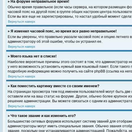
» На форуме неправильное время!
Обычно время правильное (если часы сервера, на котором размещен фор
часовой пояс на другой пояс в группе общих настроек центра пользоват
Если вы все еще не зарегистрированы, то настал удобный момент сделат
Вернуться наверх
» Я изменил часовой пояс, но время все равно неправильное!
Если вы уверены, что правильно указали часовой пояс и опцию летнего 
администратору об этой ошибке, чтобы он устранил ее.
Вернуться наверх
» Моего языка нет в списке!
Наиболее вероятные причины этого состоят в том, что администратор н
у него возможность установить нужный вам языковый пакет. Если такого
подробную информацию можно получить на сайте phpBB (ссылка на него
Вернуться наверх
» Как поместить картинку вместе со своим именем?
На страницах просмотра тем под именем пользователей могут быть две к
оставили или на ваш статус на форуме. Другое, обычно более крупное и
решение администрации. Вы можете связаться с одним из администратор
Вернуться наверх
» Что такое звание и как изменить его?
Большинство сетевых форумов используют систему званий для отображ
администраторы могут иметь специальные звания. Обычно звания отобр
звание, поскольку они устанавливаются администрацией. Пожалуйста, 