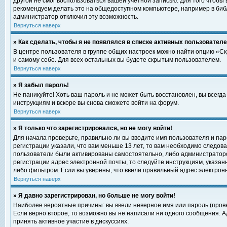
другой не смог воспользоваться вашей учетной записью. Для того чтобы
рекомендуем делать это на общедоступном компьютере, например в библи
администратор отключил эту возможность.
Вернуться наверх
» Как сделать, чтобы я не появлялся в списке активных пользовател
В центре пользователя в группе общих настроек можно найти опцию «С
и самому себе. Для всех остальных вы будете скрытым пользователем.
Вернуться наверх
» Я забыл пароль!
Не паникуйте! Хоть ваш пароль и не может быть восстановлен, вы всегд
инструкциям и вскоре вы снова сможете войти на форум.
Вернуться наверх
» Я только что зарегистрировался, но не могу войти!
Для начала проверьте, правильно ли вы вводите имя пользователя и пар
регистрации указали, что вам меньше 13 лет, то вам необходимо следова
пользователи были активированы самостоятельно, либо администратором
регистрации адрес электронной почты, то следуйте инструкциям, указан
либо фильтром. Если вы уверены, что ввели правильный адрес электрон
Вернуться наверх
» Я давно зарегистрирован, но больше не могу войти!
Наиболее вероятные причины: вы ввели неверное имя или пароль (прове
Если верно второе, то возможно вы не написали ни одного сообщения. 
принять активное участие в дискуссиях.