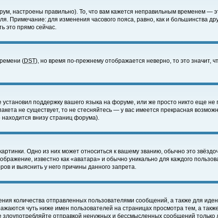
ум, настроены правильно). То, что вам кажется неправильным временем — э
еля. Примечание: для изменения часового пояса, равно, как и большинства д
ь это прямо сейчас.
времени (
DST
), но время по-прежнему отображается неверно, то это значит,
е установил поддержку вашего языка на форуме, или же просто никто еще не 
 пакета не существует, то не стесняйтесь — у вас имеется прекрасная возмож
 находится внизу страниц форума).
артинки. Одно из них может относиться к вашему званию, обычно это звёздоч
зображение, известно как «аватара» и обычно уникально для каждого пользов
ов и выяснить у него причины данного запрета.
ения количества отправленных пользователями сообщений, а также для иде
ажаются чуть ниже имен пользователей на страницах просмотра тем, а такж
не злоупотребляйте отправкой ненужных и бессмысленных сообщений только 