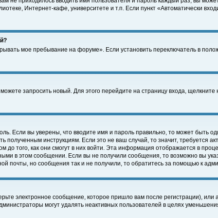
 вам не приходилось вводить имя пользователя и пароль каждый раз, вы може
отеке, Интернет-кафе, университете и т.п. Если пункт «Автоматически входи
ей?
крывать мое пребывание на форуме». Если установить переключатель в поло
а можете запросить новый. Для этого перейдите на страницу входа, щелкнит
оль. Если вы уверены, что вводите имя и пароль правильно, то может быть од
ть полученным инструкциям. Если это не ваш случай, то значит, требуется а
 до того, как они смогут в них войти. Эта информация отображается в проц
ными в этом сообщении. Если вы не получили сообщения, то возможно вы ука
ной почты, но сообщения так и не получили, то обратитесь за помощью к адм
рьте электронное сообщение, которое пришло вам после регистрации), или 
Администраторы могут удалять неактивных пользователей в целях уменьшени