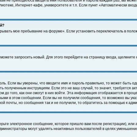
 вам не приходилось вводить имя пользователя и пароль каждый раз, вы може
отеке, Интернет-кафе, университете и т.п. Если пункт «Автоматически входи
ей?
крывать мое пребывание на форуме». Если установить переключатель в поло
а можете запросить новый. Для этого перейдите на страницу входа, щелкнит
оль. Если вы уверены, что вводите имя и пароль правильно, то может быть од
ть полученным инструкциям. Если это не ваш случай, то значит, требуется а
 до того, как они смогут в них войти. Эта информация отображается в проц
ными в этом сообщении. Если вы не получили сообщения, то возможно вы ука
ной почты, но сообщения так и не получили, то обратитесь за помощью к адм
рьте электронное сообщение, которое пришло вам после регистрации), или 
Администраторы могут удалять неактивных пользователей в целях уменьшени