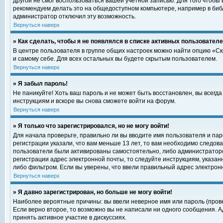
другой не смог воспользоваться вашей учетной записью. Для того чтобы
рекомендуем делать это на общедоступном компьютере, например в библи
администратор отключил эту возможность.
Вернуться наверх
» Как сделать, чтобы я не появлялся в списке активных пользовател
В центре пользователя в группе общих настроек можно найти опцию «С
и самому себе. Для всех остальных вы будете скрытым пользователем.
Вернуться наверх
» Я забыл пароль!
Не паникуйте! Хоть ваш пароль и не может быть восстановлен, вы всегд
инструкциям и вскоре вы снова сможете войти на форум.
Вернуться наверх
» Я только что зарегистрировался, но не могу войти!
Для начала проверьте, правильно ли вы вводите имя пользователя и пар
регистрации указали, что вам меньше 13 лет, то вам необходимо следова
пользователи были активированы самостоятельно, либо администратором
регистрации адрес электронной почты, то следуйте инструкциям, указан
либо фильтром. Если вы уверены, что ввели правильный адрес электрон
Вернуться наверх
» Я давно зарегистрирован, но больше не могу войти!
Наиболее вероятные причины: вы ввели неверное имя или пароль (прове
Если верно второе, то возможно вы не написали ни одного сообщения. 
принять активное участие в дискуссиях.