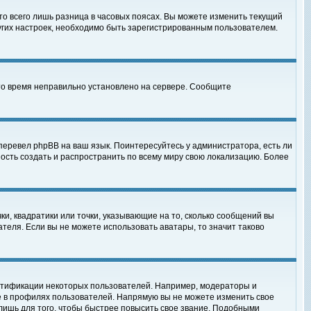
то всего лишь разница в часовых поясах. Вы можете изменить текущий
ругих настроек, необходимо быть зарегистрированным пользователем.
 что время неправильно установлено на сервере. Сообщите
перевел phpBB на ваш язык. Поинтересуйтесь у администратора, есть ли
ность создать и распространить по всему миру свою локализацию. Более
ки, квадратики или точки, указывающие на то, сколько сообщений вы
ателя. Если вы не можете использовать аватары, то значит таково
нтификации некоторых пользователей. Например, модераторы и
е в профилях пользователей. Напрямую вы не можете изменить свое
лишь для того, чтобы быстрее повысить свое звание. Подобными