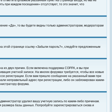
те отметить флажком указанный пункт на странице входа, но мы не
ть при каждом посещении» отсутствует, то это значит, что
жение «Да», то вы будете видны только администраторам, модераторам
е на этой странице ссылку «Забыли пароль?», следуйте предложенным
на из двух причин. Если включена поддержка COPPA, и вы при
ктивация учетной записи. На многих форумах требуется, чтобы все новые
ессе регистрации. Если вам пришло сообщение на указанный вами при
зали неправильный адрес при регистрации, либо он заблокирован каким-
инистратору форума.
администратор удалил вашу учетную запись по каким-либо причинам.
я размера базы данных. Попробуйте зарегистрироваться снова и