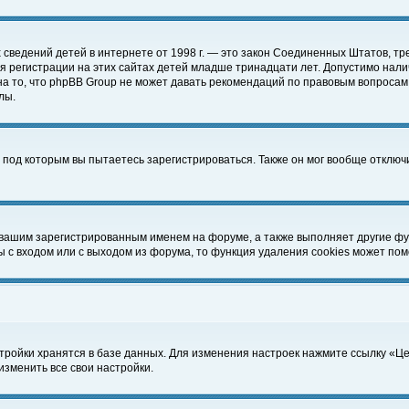
чных сведений детей в интернете от 1998 г. — это закон Соединенных Штатов
 регистрации на этих сайтах детей младше тринадцати лет. Допустимо нали
а то, что phpBB Group не может давать рекомендаций по правовым вопросам
лы.
 под которым вы пытаетесь зарегистрироваться. Также он мог вообще отклю
 вашим зарегистрированным именем на форуме, а также выполняет другие фун
с входом или с выходом из форума, то функция удаления cookies может пом
тройки хранятся в базе данных. Для изменения настроек нажмите ссылку «Ц
изменить все свои настройки.