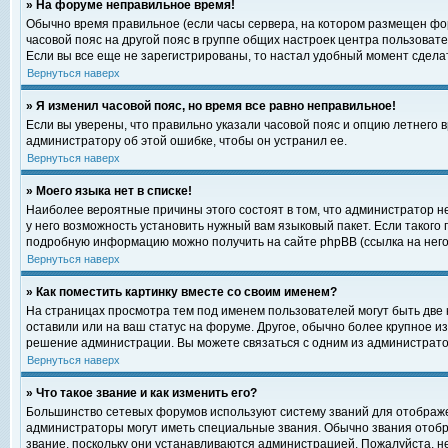
» На форуме неправильное время!
Обычно время правильное (если часы сервера, на котором размещен фор
часовой пояс на другой пояс в группе общих настроек центра пользоват
Если вы все еще не зарегистрированы, то настал удобный момент сделат
Вернуться наверх
» Я изменил часовой пояс, но время все равно неправильное!
Если вы уверены, что правильно указали часовой пояс и опцию летнего 
администратору об этой ошибке, чтобы он устранил ее.
Вернуться наверх
» Моего языка нет в списке!
Наиболее вероятные причины этого состоят в том, что администратор н
у него возможность установить нужный вам языковый пакет. Если такого
подробную информацию можно получить на сайте phpBB (ссылка на него
Вернуться наверх
» Как поместить картинку вместе со своим именем?
На страницах просмотра тем под именем пользователей могут быть две к
оставили или на ваш статус на форуме. Другое, обычно более крупное и
решение администрации. Вы можете связаться с одним из администратор
Вернуться наверх
» Что такое звание и как изменить его?
Большинство сетевых форумов используют систему званий для отображ
администраторы могут иметь специальные звания. Обычно звания отобр
звание, поскольку они устанавливаются администрацией. Пожалуйста, 