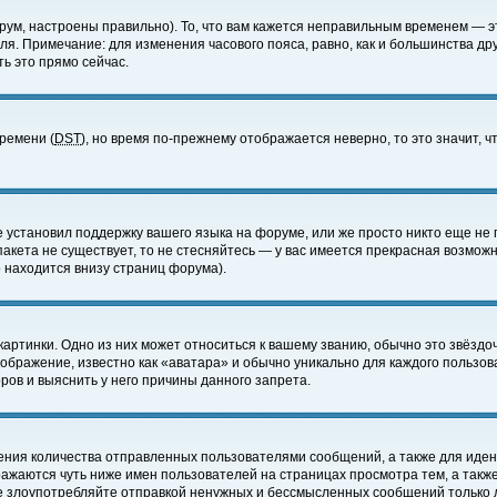
ум, настроены правильно). То, что вам кажется неправильным временем — э
еля. Примечание: для изменения часового пояса, равно, как и большинства д
ь это прямо сейчас.
времени (
DST
), но время по-прежнему отображается неверно, то это значит,
е установил поддержку вашего языка на форуме, или же просто никто еще не 
 пакета не существует, то не стесняйтесь — у вас имеется прекрасная возмож
 находится внизу страниц форума).
артинки. Одно из них может относиться к вашему званию, обычно это звёздоч
зображение, известно как «аватара» и обычно уникально для каждого пользов
ов и выяснить у него причины данного запрета.
ения количества отправленных пользователями сообщений, а также для иде
ажаются чуть ниже имен пользователей на страницах просмотра тем, а такж
не злоупотребляйте отправкой ненужных и бессмысленных сообщений только 