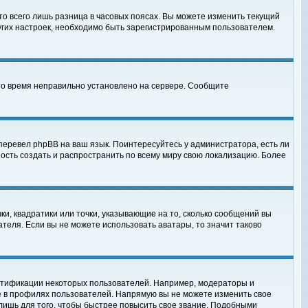
то всего лишь разница в часовых поясах. Вы можете изменить текущий
ругих настроек, необходимо быть зарегистрированным пользователем.
 что время неправильно установлено на сервере. Сообщите
перевел phpBB на ваш язык. Поинтересуйтесь у администратора, есть ли
ность создать и распространить по всему миру свою локализацию. Более
ки, квадратики или точки, указывающие на то, сколько сообщений вы
ателя. Если вы не можете использовать аватары, то значит таково
нтификации некоторых пользователей. Например, модераторы и
е в профилях пользователей. Напрямую вы не можете изменить свое
лишь для того, чтобы быстрее повысить свое звание. Подобными