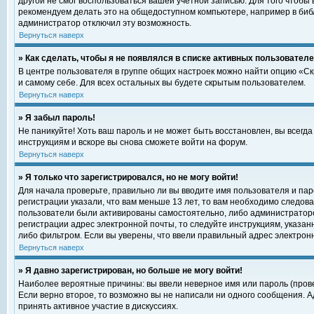
другой не смог воспользоваться вашей учетной записью. Для того чтобы
рекомендуем делать это на общедоступном компьютере, например в библи
администратор отключил эту возможность.
Вернуться наверх
» Как сделать, чтобы я не появлялся в списке активных пользовател
В центре пользователя в группе общих настроек можно найти опцию «С
и самому себе. Для всех остальных вы будете скрытым пользователем.
Вернуться наверх
» Я забыл пароль!
Не паникуйте! Хоть ваш пароль и не может быть восстановлен, вы всегд
инструкциям и вскоре вы снова сможете войти на форум.
Вернуться наверх
» Я только что зарегистрировался, но не могу войти!
Для начала проверьте, правильно ли вы вводите имя пользователя и пар
регистрации указали, что вам меньше 13 лет, то вам необходимо следова
пользователи были активированы самостоятельно, либо администратором
регистрации адрес электронной почты, то следуйте инструкциям, указан
либо фильтром. Если вы уверены, что ввели правильный адрес электрон
Вернуться наверх
» Я давно зарегистрирован, но больше не могу войти!
Наиболее вероятные причины: вы ввели неверное имя или пароль (прове
Если верно второе, то возможно вы не написали ни одного сообщения. 
принять активное участие в дискуссиях.