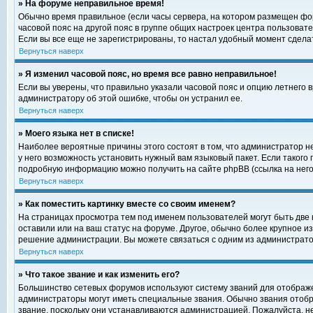
» На форуме неправильное время!
Обычно время правильное (если часы сервера, на котором размещен фор
часовой пояс на другой пояс в группе общих настроек центра пользоват
Если вы все еще не зарегистрированы, то настал удобный момент сделат
Вернуться наверх
» Я изменил часовой пояс, но время все равно неправильное!
Если вы уверены, что правильно указали часовой пояс и опцию летнего 
администратору об этой ошибке, чтобы он устранил ее.
Вернуться наверх
» Моего языка нет в списке!
Наиболее вероятные причины этого состоят в том, что администратор н
у него возможность установить нужный вам языковый пакет. Если такого
подробную информацию можно получить на сайте phpBB (ссылка на него
Вернуться наверх
» Как поместить картинку вместе со своим именем?
На страницах просмотра тем под именем пользователей могут быть две к
оставили или на ваш статус на форуме. Другое, обычно более крупное и
решение администрации. Вы можете связаться с одним из администратор
Вернуться наверх
» Что такое звание и как изменить его?
Большинство сетевых форумов используют систему званий для отображ
администраторы могут иметь специальные звания. Обычно звания отобр
звание, поскольку они устанавливаются администрацией. Пожалуйста, 