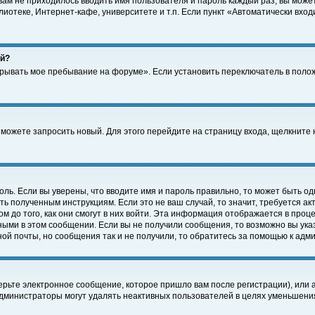
 вам не приходилось вводить имя пользователя и пароль каждый раз, вы може
отеке, Интернет-кафе, университете и т.п. Если пункт «Автоматически входи
ей?
крывать мое пребывание на форуме». Если установить переключатель в поло
а можете запросить новый. Для этого перейдите на страницу входа, щелкнит
оль. Если вы уверены, что вводите имя и пароль правильно, то может быть од
ть полученным инструкциям. Если это не ваш случай, то значит, требуется а
 до того, как они смогут в них войти. Эта информация отображается в проц
ными в этом сообщении. Если вы не получили сообщения, то возможно вы ука
ной почты, но сообщения так и не получили, то обратитесь за помощью к адм
рьте электронное сообщение, которое пришло вам после регистрации), или 
Администраторы могут удалять неактивных пользователей в целях уменьшени