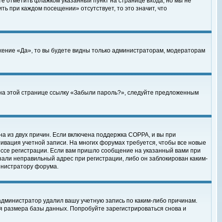
те отметить флажком указанный пункт на странице входа, но мы не
ть при каждом посещении» отсутствует, то это значит, что
жение «Да», то вы будете видны только администраторам, модераторам
е на этой странице ссылку «Забыли пароль?», следуйте предложенным
на из двух причин. Если включена поддержка COPPA, и вы при
ктивация учетной записи. На многих форумах требуется, чтобы все новые
ессе регистрации. Если вам пришло сообщение на указанный вами при
зали неправильный адрес при регистрации, либо он заблокирован каким-
инистратору форума.
администратор удалил вашу учетную запись по каким-либо причинам.
я размера базы данных. Попробуйте зарегистрироваться снова и