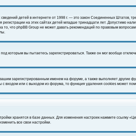
чных сведений детей в интернете от 1998 г. — это закон Соединенных Штатов
 регистрации на этих сайтах детей младше тринадцати лет. Допустимо нали
а то, что phpBB Group не может давать рекомендаций по правовым вопросам
лы.
 под которым вы пытаетесь зарегистрироваться. Также он мог вообще отклю
 вашим зарегистрированным именем на форуме, а также выполняет другие фун
с входом или с выходом из форума, то функция удаления cookies может пом
тройки хранятся в базе данных. Для изменения настроек нажмите ссылку «Ц
изменить все свои настройки.