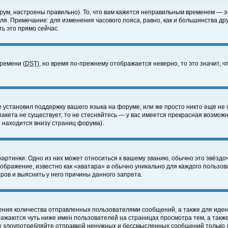
ум, настроены правильно). То, что вам кажется неправильным временем — э
еля. Примечание: для изменения часового пояса, равно, как и большинства д
ь это прямо сейчас.
времени (
DST
), но время по-прежнему отображается неверно, то это значит,
е установил поддержку вашего языка на форуме, или же просто никто еще не 
 пакета не существует, то не стесняйтесь — у вас имеется прекрасная возмож
 находится внизу страниц форума).
артинки. Одно из них может относиться к вашему званию, обычно это звёздоч
зображение, известно как «аватара» и обычно уникально для каждого пользов
ов и выяснить у него причины данного запрета.
ения количества отправленных пользователями сообщений, а также для иде
ажаются чуть ниже имен пользователей на страницах просмотра тем, а такж
не злоупотребляйте отправкой ненужных и бессмысленных сообщений только 