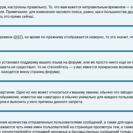
ум, настроены правильно). То, что вам кажется неправильным временем — э
еля. Примечание: для изменения часового пояса, равно, как и большинства д
ь это прямо сейчас.
времени (
DST
), но время по-прежнему отображается неверно, то это значит,
е установил поддержку вашего языка на форуме, или же просто никто еще не 
 пакета не существует, то не стесняйтесь — у вас имеется прекрасная возмож
 находится внизу страниц форума).
артинки. Одно из них может относиться к вашему званию, обычно это звёздоч
зображение, известно как «аватара» и обычно уникально для каждого пользов
ов и выяснить у него причины данного запрета.
ения количества отправленных пользователями сообщений, а также для иде
ажаются чуть ниже имен пользователей на страницах просмотра тем, а такж
не злоупотребляйте отправкой ненужных и бессмысленных сообщений только 