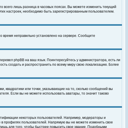
то всего лишь разница в часовых поясах. Вы можете изменить текущий
ругих настроек, необходимо быть зарегистрированным пользователем.
 что время неправильно установлено на сервере. Сообщите
перевел phpBB на ваш язык. Поинтересуйтесь у администратора, есть ли
ность создать и распространить по всему миру свою локализацию. Более
ки, квадратики или точки, указывающие на то, сколько сообщений вы
ателя. Если вы не можете использовать аватары, то значит таково
нтификации некоторых пользователей. Например, модераторы и
е в профилях пользователей. Напрямую вы не можете изменить свое
лишь для того, чтобы быстрее повысить свое звание. Подобными