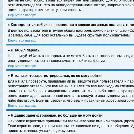
другой не смог воспользоваться вашей учетной записью. Для того чтобы
рекомендуем делать это на общедоступном компьютере, например в библи
администратор отключил эту возможность.
Вернуться наверх
» Как сделать, чтобы я не появлялся в списке активных пользовател
В центре пользователя в группе общих настроек можно найти опцию «С
и самому себе. Для всех остальных вы будете скрытым пользователем.
Вернуться наверх
» Я забыл пароль!
Не паникуйте! Хоть ваш пароль и не может быть восстановлен, вы всегд
инструкциям и вскоре вы снова сможете войти на форум.
Вернуться наверх
» Я только что зарегистрировался, но не могу войти!
Для начала проверьте, правильно ли вы вводите имя пользователя и пар
регистрации указали, что вам меньше 13 лет, то вам необходимо следова
пользователи были активированы самостоятельно, либо администратором
регистрации адрес электронной почты, то следуйте инструкциям, указан
либо фильтром. Если вы уверены, что ввели правильный адрес электрон
Вернуться наверх
» Я давно зарегистрирован, но больше не могу войти!
Наиболее вероятные причины: вы ввели неверное имя или пароль (прове
Если верно второе, то возможно вы не написали ни одного сообщения. 
принять активное участие в дискуссиях.