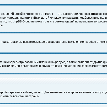
чных сведений детей в интернете от 1998 г. — это закон Соединенных Штатов
 регистрации на этих сайтах детей младше тринадцати лет. Допустимо нали
а то, что phpBB Group не может давать рекомендаций по правовым вопросам
лы.
 под которым вы пытаетесь зарегистрироваться. Также он мог вообще отклю
 вашим зарегистрированным именем на форуме, а также выполняет другие фун
с входом или с выходом из форума, то функция удаления cookies может пом
тройки хранятся в базе данных. Для изменения настроек нажмите ссылку «Ц
изменить все свои настройки.