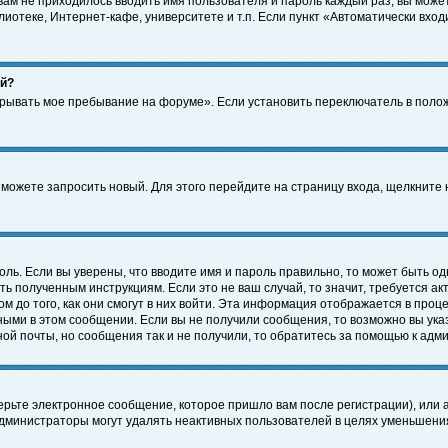
 вам не приходилось вводить имя пользователя и пароль каждый раз, вы може
отеке, Интернет-кафе, университете и т.п. Если пункт «Автоматически входи
ей?
крывать мое пребывание на форуме». Если установить переключатель в поло
а можете запросить новый. Для этого перейдите на страницу входа, щелкнит
оль. Если вы уверены, что вводите имя и пароль правильно, то может быть од
ть полученным инструкциям. Если это не ваш случай, то значит, требуется а
 до того, как они смогут в них войти. Эта информация отображается в проц
ными в этом сообщении. Если вы не получили сообщения, то возможно вы ука
ной почты, но сообщения так и не получили, то обратитесь за помощью к адм
рьте электронное сообщение, которое пришло вам после регистрации), или 
Администраторы могут удалять неактивных пользователей в целях уменьшени