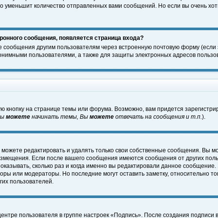
о уменьшит количество отправленных вами сообщений. Но если вы очень хоти
ронного сообщения, появляется страница входа?
е сообщения другим пользователям через встроенную почтовую форму (если
нимными пользователями, а также для защиты электронных адресов пользов
ю кнопку на странице темы или форума. Возможно, вам придется зарегистри
Вы
можете
начинать темы, Вы
можете
отвечать на сообщения и т.п.
).
 можете редактировать и удалять только свои собственные сообщения. Вы м
размещения. Если после вашего сообщения имеются сообщения от других пол
оказывать, сколько раз и когда именно вы редактировали данное сообщение.
оры или модераторы. Но последние могут оставить заметку, относительно т
гих пользователей.
центре пользователя в группе настроек «Подпись». После создания подписи