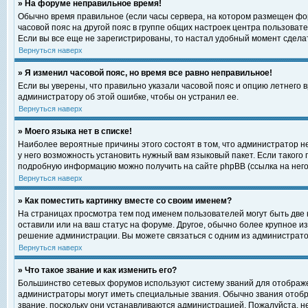
» На форуме неправильное время!
Обычно время правильное (если часы сервера, на котором размещен фор
часовой пояс на другой пояс в группе общих настроек центра пользоват
Если вы все еще не зарегистрированы, то настал удобный момент сделат
Вернуться наверх
» Я изменил часовой пояс, но время все равно неправильное!
Если вы уверены, что правильно указали часовой пояс и опцию летнего 
администратору об этой ошибке, чтобы он устранил ее.
Вернуться наверх
» Моего языка нет в списке!
Наиболее вероятные причины этого состоят в том, что администратор н
у него возможность установить нужный вам языковый пакет. Если такого
подробную информацию можно получить на сайте phpBB (ссылка на него
Вернуться наверх
» Как поместить картинку вместе со своим именем?
На страницах просмотра тем под именем пользователей могут быть две к
оставили или на ваш статус на форуме. Другое, обычно более крупное и
решение администрации. Вы можете связаться с одним из администратор
Вернуться наверх
» Что такое звание и как изменить его?
Большинство сетевых форумов используют систему званий для отображ
администраторы могут иметь специальные звания. Обычно звания отобр
звание, поскольку они устанавливаются администрацией. Пожалуйста, 