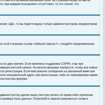
те отметить флажком указанный пункт на странице входа, но мы не
ть при каждом посещении» отсутствует, то это значит, что
жение «Да», то вы будете видны только администраторам, модераторам
е на этой странице ссылку «Забыли пароль?», следуйте предложенным
на из двух причин. Если включена поддержка COPPA, и вы при
ктивация учетной записи. На многих форумах требуется, чтобы все новые
ессе регистрации. Если вам пришло сообщение на указанный вами при
зали неправильный адрес при регистрации, либо он заблокирован каким-
инистратору форума.
администратор удалил вашу учетную запись по каким-либо причинам.
я размера базы данных. Попробуйте зарегистрироваться снова и