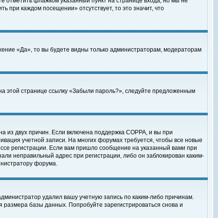
те отметить флажком указанный пункт на странице входа, но мы не
ть при каждом посещении» отсутствует, то это значит, что
жение «Да», то вы будете видны только администраторам, модераторам
е на этой странице ссылку «Забыли пароль?», следуйте предложенным
на из двух причин. Если включена поддержка COPPA, и вы при
ктивация учетной записи. На многих форумах требуется, чтобы все новые
ессе регистрации. Если вам пришло сообщение на указанный вами при
зали неправильный адрес при регистрации, либо он заблокирован каким-
инистратору форума.
администратор удалил вашу учетную запись по каким-либо причинам.
я размера базы данных. Попробуйте зарегистрироваться снова и