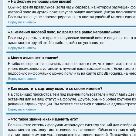
» На форуме неправильное время!
Обычно время правильное (если часы сервера, на котором размещен фор
часовой пояс на другой пояс в группе общих настроек центра пользоват
Если вы все еще не зарегистрированы, то настал удобный момент сделат
Вернуться наверх
» Я изменил часовой пояс, но время все равно неправильное!
Если вы уверены, что правильно указали часовой пояс и опцию летнего 
администратору об этой ошибке, чтобы он устранил ее.
Вернуться наверх
» Моего языка нет в списке!
Наиболее вероятные причины этого состоят в том, что администратор н
у него возможность установить нужный вам языковый пакет. Если такого
подробную информацию можно получить на сайте phpBB (ссылка на него
Вернуться наверх
» Как поместить картинку вместе со своим именем?
На страницах просмотра тем под именем пользователей могут быть две к
оставили или на ваш статус на форуме. Другое, обычно более крупное и
решение администрации. Вы можете связаться с одним из администратор
Вернуться наверх
» Что такое звание и как изменить его?
Большинство сетевых форумов используют систему званий для отображ
администраторы могут иметь специальные звания. Обычно звания отобр
звание, поскольку они устанавливаются администрацией. Пожалуйста, 