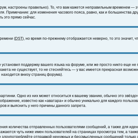
ум, настроены правильно). То, что вам кажется неправильным временем — э
еля. Примечание: для изменения часового пояса, равно, как и большинства д
ь это прямо сейчас.
времени (
DST
), но время по-прежнему отображается неверно, то это значит,
е установил поддержку вашего языка на форуме, или же просто никто еще не 
 пакета не существует, то не стесняйтесь — у вас имеется прекрасная возмож
 находится внизу страниц форума).
артинки. Одно из них может относиться к вашему званию, обычно это звёздоч
зображение, известно как «аватара» и обычно уникально для каждого пользов
ов и выяснить у него причины данного запрета.
ения количества отправленных пользователями сообщений, а также для иде
ажаются чуть ниже имен пользователей на страницах просмотра тем, а такж
не злоупотребляйте отправкой ненужных и бессмысленных сообщений только 