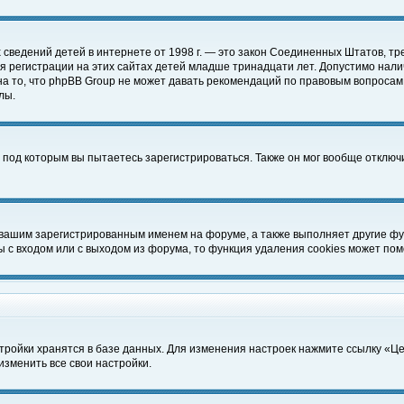
чных сведений детей в интернете от 1998 г. — это закон Соединенных Штатов
 регистрации на этих сайтах детей младше тринадцати лет. Допустимо нали
а то, что phpBB Group не может давать рекомендаций по правовым вопросам
лы.
 под которым вы пытаетесь зарегистрироваться. Также он мог вообще отклю
 вашим зарегистрированным именем на форуме, а также выполняет другие фун
с входом или с выходом из форума, то функция удаления cookies может пом
тройки хранятся в базе данных. Для изменения настроек нажмите ссылку «Ц
изменить все свои настройки.