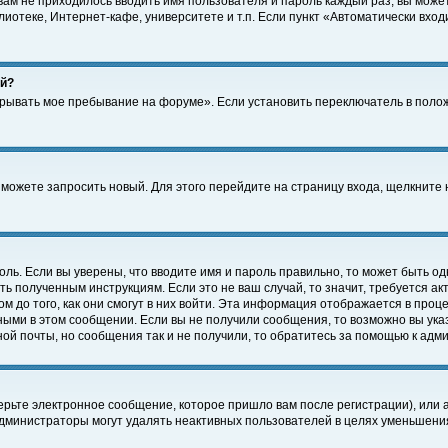
 вам не приходилось вводить имя пользователя и пароль каждый раз, вы може
отеке, Интернет-кафе, университете и т.п. Если пункт «Автоматически входи
ей?
крывать мое пребывание на форуме». Если установить переключатель в поло
а можете запросить новый. Для этого перейдите на страницу входа, щелкнит
оль. Если вы уверены, что вводите имя и пароль правильно, то может быть од
ть полученным инструкциям. Если это не ваш случай, то значит, требуется а
 до того, как они смогут в них войти. Эта информация отображается в проц
ными в этом сообщении. Если вы не получили сообщения, то возможно вы ука
ной почты, но сообщения так и не получили, то обратитесь за помощью к адм
рьте электронное сообщение, которое пришло вам после регистрации), или 
Администраторы могут удалять неактивных пользователей в целях уменьшени