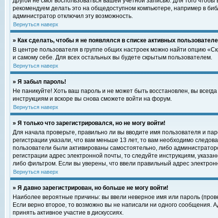
другой не смог воспользоваться вашей учетной записью. Для того чтобы
рекомендуем делать это на общедоступном компьютере, например в библи
администратор отключил эту возможность.
Вернуться наверх
» Как сделать, чтобы я не появлялся в списке активных пользовател
В центре пользователя в группе общих настроек можно найти опцию «С
и самому себе. Для всех остальных вы будете скрытым пользователем.
Вернуться наверх
» Я забыл пароль!
Не паникуйте! Хоть ваш пароль и не может быть восстановлен, вы всегд
инструкциям и вскоре вы снова сможете войти на форум.
Вернуться наверх
» Я только что зарегистрировался, но не могу войти!
Для начала проверьте, правильно ли вы вводите имя пользователя и пар
регистрации указали, что вам меньше 13 лет, то вам необходимо следова
пользователи были активированы самостоятельно, либо администратором
регистрации адрес электронной почты, то следуйте инструкциям, указан
либо фильтром. Если вы уверены, что ввели правильный адрес электрон
Вернуться наверх
» Я давно зарегистрирован, но больше не могу войти!
Наиболее вероятные причины: вы ввели неверное имя или пароль (прове
Если верно второе, то возможно вы не написали ни одного сообщения. 
принять активное участие в дискуссиях.