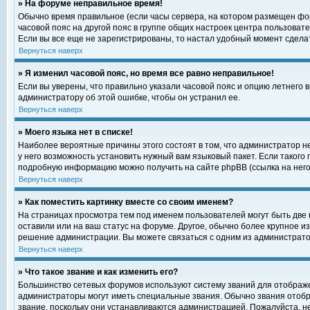
» На форуме неправильное время!
Обычно время правильное (если часы сервера, на котором размещен фор
часовой пояс на другой пояс в группе общих настроек центра пользоват
Если вы все еще не зарегистрированы, то настал удобный момент сделат
Вернуться наверх
» Я изменил часовой пояс, но время все равно неправильное!
Если вы уверены, что правильно указали часовой пояс и опцию летнего 
администратору об этой ошибке, чтобы он устранил ее.
Вернуться наверх
» Моего языка нет в списке!
Наиболее вероятные причины этого состоят в том, что администратор н
у него возможность установить нужный вам языковый пакет. Если такого
подробную информацию можно получить на сайте phpBB (ссылка на него
Вернуться наверх
» Как поместить картинку вместе со своим именем?
На страницах просмотра тем под именем пользователей могут быть две к
оставили или на ваш статус на форуме. Другое, обычно более крупное и
решение администрации. Вы можете связаться с одним из администратор
Вернуться наверх
» Что такое звание и как изменить его?
Большинство сетевых форумов используют систему званий для отображ
администраторы могут иметь специальные звания. Обычно звания отобр
звание, поскольку они устанавливаются администрацией. Пожалуйста, 