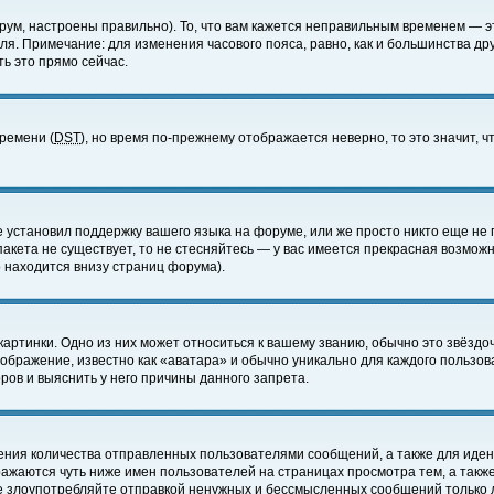
ум, настроены правильно). То, что вам кажется неправильным временем — э
еля. Примечание: для изменения часового пояса, равно, как и большинства д
ь это прямо сейчас.
времени (
DST
), но время по-прежнему отображается неверно, то это значит,
е установил поддержку вашего языка на форуме, или же просто никто еще не 
 пакета не существует, то не стесняйтесь — у вас имеется прекрасная возмож
 находится внизу страниц форума).
артинки. Одно из них может относиться к вашему званию, обычно это звёздоч
зображение, известно как «аватара» и обычно уникально для каждого пользов
ов и выяснить у него причины данного запрета.
ения количества отправленных пользователями сообщений, а также для иде
ажаются чуть ниже имен пользователей на страницах просмотра тем, а такж
не злоупотребляйте отправкой ненужных и бессмысленных сообщений только 