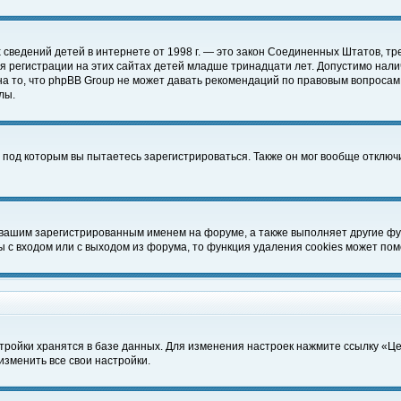
чных сведений детей в интернете от 1998 г. — это закон Соединенных Штатов
 регистрации на этих сайтах детей младше тринадцати лет. Допустимо нали
а то, что phpBB Group не может давать рекомендаций по правовым вопросам
лы.
 под которым вы пытаетесь зарегистрироваться. Также он мог вообще отклю
 вашим зарегистрированным именем на форуме, а также выполняет другие фун
с входом или с выходом из форума, то функция удаления cookies может пом
тройки хранятся в базе данных. Для изменения настроек нажмите ссылку «Ц
изменить все свои настройки.