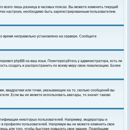
то всего лишь разница в часовых поясах. Вы можете изменить текущий
ругих настроек, необходимо быть зарегистрированным пользователем.
 что время неправильно установлено на сервере. Сообщите
перевел phpBB на ваш язык. Поинтересуйтесь у администратора, есть ли
ность создать и распространить по всему миру свою локализацию. Более
ки, квадратики или точки, указывающие на то, сколько сообщений вы
ателя. Если вы не можете использовать аватары, то значит таково
нтификации некоторых пользователей. Например, модераторы и
е в профилях пользователей. Напрямую вы не можете изменить свое
лишь для того, чтобы быстрее повысить свое звание. Подобными