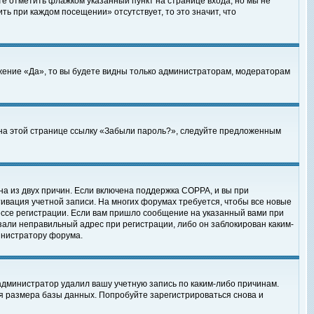
те отметить флажком указанный пункт на странице входа, но мы не
ть при каждом посещении» отсутствует, то это значит, что
жение «Да», то вы будете видны только администраторам, модераторам
е на этой странице ссылку «Забыли пароль?», следуйте предложенным
на из двух причин. Если включена поддержка COPPA, и вы при
ктивация учетной записи. На многих форумах требуется, чтобы все новые
ессе регистрации. Если вам пришло сообщение на указанный вами при
зали неправильный адрес при регистрации, либо он заблокирован каким-
инистратору форума.
администратор удалил вашу учетную запись по каким-либо причинам.
я размера базы данных. Попробуйте зарегистрироваться снова и