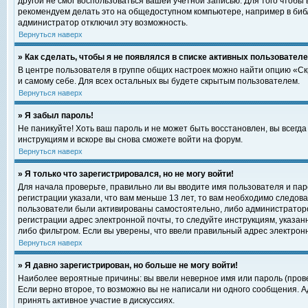
другой не смог воспользоваться вашей учетной записью. Для того чтобы
рекомендуем делать это на общедоступном компьютере, например в библи
администратор отключил эту возможность.
Вернуться наверх
» Как сделать, чтобы я не появлялся в списке активных пользовател
В центре пользователя в группе общих настроек можно найти опцию «С
и самому себе. Для всех остальных вы будете скрытым пользователем.
Вернуться наверх
» Я забыл пароль!
Не паникуйте! Хоть ваш пароль и не может быть восстановлен, вы всегд
инструкциям и вскоре вы снова сможете войти на форум.
Вернуться наверх
» Я только что зарегистрировался, но не могу войти!
Для начала проверьте, правильно ли вы вводите имя пользователя и пар
регистрации указали, что вам меньше 13 лет, то вам необходимо следова
пользователи были активированы самостоятельно, либо администратором
регистрации адрес электронной почты, то следуйте инструкциям, указан
либо фильтром. Если вы уверены, что ввели правильный адрес электрон
Вернуться наверх
» Я давно зарегистрирован, но больше не могу войти!
Наиболее вероятные причины: вы ввели неверное имя или пароль (прове
Если верно второе, то возможно вы не написали ни одного сообщения. 
принять активное участие в дискуссиях.