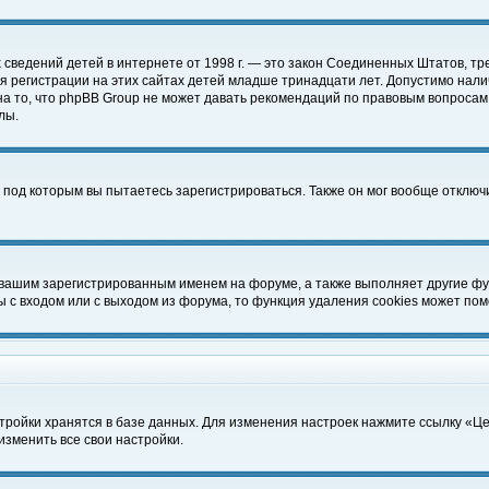
чных сведений детей в интернете от 1998 г. — это закон Соединенных Штатов
 регистрации на этих сайтах детей младше тринадцати лет. Допустимо нали
а то, что phpBB Group не может давать рекомендаций по правовым вопросам
лы.
 под которым вы пытаетесь зарегистрироваться. Также он мог вообще отклю
 вашим зарегистрированным именем на форуме, а также выполняет другие фун
с входом или с выходом из форума, то функция удаления cookies может пом
тройки хранятся в базе данных. Для изменения настроек нажмите ссылку «Ц
изменить все свои настройки.