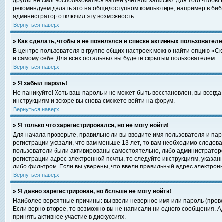
другой не смог воспользоваться вашей учетной записью. Для того чтобы
рекомендуем делать это на общедоступном компьютере, например в библи
администратор отключил эту возможность.
Вернуться наверх
» Как сделать, чтобы я не появлялся в списке активных пользовател
В центре пользователя в группе общих настроек можно найти опцию «С
и самому себе. Для всех остальных вы будете скрытым пользователем.
Вернуться наверх
» Я забыл пароль!
Не паникуйте! Хоть ваш пароль и не может быть восстановлен, вы всегд
инструкциям и вскоре вы снова сможете войти на форум.
Вернуться наверх
» Я только что зарегистрировался, но не могу войти!
Для начала проверьте, правильно ли вы вводите имя пользователя и пар
регистрации указали, что вам меньше 13 лет, то вам необходимо следова
пользователи были активированы самостоятельно, либо администратором
регистрации адрес электронной почты, то следуйте инструкциям, указан
либо фильтром. Если вы уверены, что ввели правильный адрес электрон
Вернуться наверх
» Я давно зарегистрирован, но больше не могу войти!
Наиболее вероятные причины: вы ввели неверное имя или пароль (прове
Если верно второе, то возможно вы не написали ни одного сообщения. 
принять активное участие в дискуссиях.