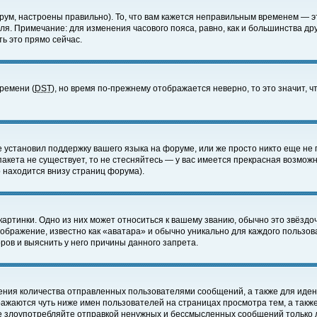
ум, настроены правильно). То, что вам кажется неправильным временем — э
еля. Примечание: для изменения часового пояса, равно, как и большинства д
ь это прямо сейчас.
времени (
DST
), но время по-прежнему отображается неверно, то это значит,
е установил поддержку вашего языка на форуме, или же просто никто еще не 
 пакета не существует, то не стесняйтесь — у вас имеется прекрасная возмож
 находится внизу страниц форума).
артинки. Одно из них может относиться к вашему званию, обычно это звёздоч
зображение, известно как «аватара» и обычно уникально для каждого пользов
ов и выяснить у него причины данного запрета.
ения количества отправленных пользователями сообщений, а также для иде
ажаются чуть ниже имен пользователей на страницах просмотра тем, а такж
не злоупотребляйте отправкой ненужных и бессмысленных сообщений только 