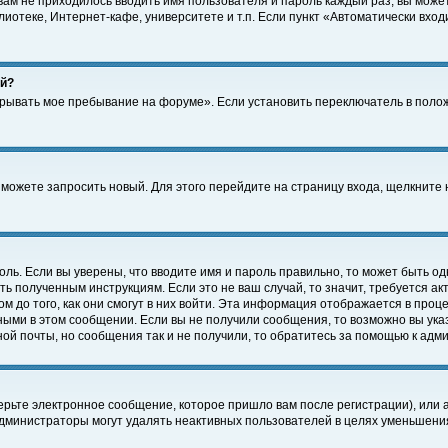
 вам не приходилось вводить имя пользователя и пароль каждый раз, вы може
отеке, Интернет-кафе, университете и т.п. Если пункт «Автоматически входи
ей?
крывать мое пребывание на форуме». Если установить переключатель в поло
а можете запросить новый. Для этого перейдите на страницу входа, щелкнит
оль. Если вы уверены, что вводите имя и пароль правильно, то может быть од
ть полученным инструкциям. Если это не ваш случай, то значит, требуется а
 до того, как они смогут в них войти. Эта информация отображается в проц
ными в этом сообщении. Если вы не получили сообщения, то возможно вы ука
ной почты, но сообщения так и не получили, то обратитесь за помощью к адм
рьте электронное сообщение, которое пришло вам после регистрации), или 
Администраторы могут удалять неактивных пользователей в целях уменьшени