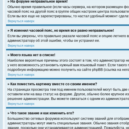
» На форуме неправильное время!
Обычно время правильное (если часы сервера, на котором размещен фор
часовой пояс на другой пояс в группе общих настроек центра пользоват
Если вы все еще не зарегистрированы, то настал удобный момент сделат
Вернуться наверх
» Я изменил часовой пояс, но время все равно неправильное!
Если вы уверены, что правильно указали часовой пояс и опцию летнего 
администратору об этой ошибке, чтобы он устранил ее.
Вернуться наверх
» Моего языка нет в списке!
Наиболее вероятные причины этого состоят в том, что администратор н
у него возможность установить нужный вам языковый пакет. Если такого
подробную информацию можно получить на сайте phpBB (ссылка на него
Вернуться наверх
» Как поместить картинку вместе со своим именем?
На страницах просмотра тем под именем пользователей могут быть две к
оставили или на ваш статус на форуме. Другое, обычно более крупное и
решение администрации. Вы можете связаться с одним из администратор
Вернуться наверх
» Что такое звание и как изменить его?
Большинство сетевых форумов используют систему званий для отображ
администраторы могут иметь специальные звания. Обычно звания отобр
звание, поскольку они устанавливаются администрацией. Пожалуйста, 