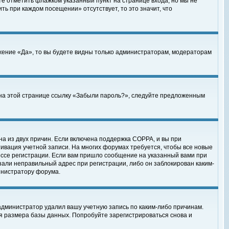
те отметить флажком указанный пункт на странице входа, но мы не
ть при каждом посещении» отсутствует, то это значит, что
жение «Да», то вы будете видны только администраторам, модераторам
е на этой странице ссылку «Забыли пароль?», следуйте предложенным
на из двух причин. Если включена поддержка COPPA, и вы при
ктивация учетной записи. На многих форумах требуется, чтобы все новые
ессе регистрации. Если вам пришло сообщение на указанный вами при
зали неправильный адрес при регистрации, либо он заблокирован каким-
инистратору форума.
администратор удалил вашу учетную запись по каким-либо причинам.
я размера базы данных. Попробуйте зарегистрироваться снова и