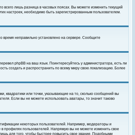
то всего лишь разница в часовых поясах. Вы можете изменить текущий
ругих настроек, необходимо быть зарегистрированным пользователем.
 что время неправильно установлено на сервере. Сообщите
перевел phpBB на ваш язык. Поинтересуйтесь у администратора, есть ли
ность создать и распространить по всему миру свою локализацию. Более
ки, квадратики или точки, указывающие на то, сколько сообщений вы
ателя. Если вы не можете использовать аватары, то значит таково
нтификации некоторых пользователей. Например, модераторы и
е в профилях пользователей. Напрямую вы не можете изменить свое
лишь для того, чтобы быстрее повысить свое звание. Подобными