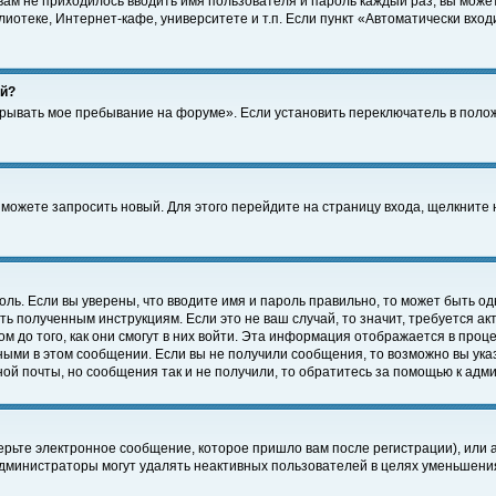
 вам не приходилось вводить имя пользователя и пароль каждый раз, вы може
отеке, Интернет-кафе, университете и т.п. Если пункт «Автоматически входи
ей?
крывать мое пребывание на форуме». Если установить переключатель в поло
а можете запросить новый. Для этого перейдите на страницу входа, щелкнит
оль. Если вы уверены, что вводите имя и пароль правильно, то может быть од
ть полученным инструкциям. Если это не ваш случай, то значит, требуется а
 до того, как они смогут в них войти. Эта информация отображается в проц
ными в этом сообщении. Если вы не получили сообщения, то возможно вы ука
ной почты, но сообщения так и не получили, то обратитесь за помощью к адм
рьте электронное сообщение, которое пришло вам после регистрации), или 
Администраторы могут удалять неактивных пользователей в целях уменьшени