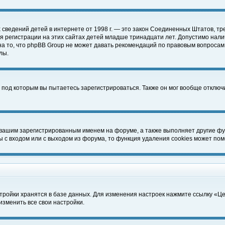
чных сведений детей в интернете от 1998 г. — это закон Соединенных Штатов
 регистрации на этих сайтах детей младше тринадцати лет. Допустимо нали
а то, что phpBB Group не может давать рекомендаций по правовым вопросам
лы.
 под которым вы пытаетесь зарегистрироваться. Также он мог вообще отклю
 вашим зарегистрированным именем на форуме, а также выполняет другие фун
с входом или с выходом из форума, то функция удаления cookies может пом
тройки хранятся в базе данных. Для изменения настроек нажмите ссылку «Ц
изменить все свои настройки.