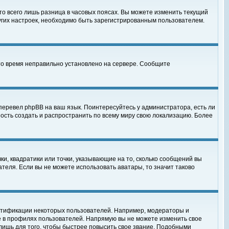
то всего лишь разница в часовых поясах. Вы можете изменить текущий
ругих настроек, необходимо быть зарегистрированным пользователем.
 что время неправильно установлено на сервере. Сообщите
перевел phpBB на ваш язык. Поинтересуйтесь у администратора, есть ли
ность создать и распространить по всему миру свою локализацию. Более
ки, квадратики или точки, указывающие на то, сколько сообщений вы
ателя. Если вы не можете использовать аватары, то значит таково
нтификации некоторых пользователей. Например, модераторы и
е в профилях пользователей. Напрямую вы не можете изменить свое
лишь для того, чтобы быстрее повысить свое звание. Подобными