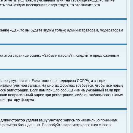
те отметить флажком указанный пункт на странице входа, но мы не
ть при каждом посещении» отсутствует, то это значит, что
жение «Да», то вы будете видны только администраторам, модераторам
е на этой странице ссылку «Забыли пароль?», следуйте предложенным
на из двух причин. Если включена поддержка COPPA, и вы при
ктивация учетной записи. На многих форумах требуется, чтобы все новые
ессе регистрации. Если вам пришло сообщение на указанный вами при
зали неправильный адрес при регистрации, либо он заблокирован каким-
инистратору форума.
администратор удалил вашу учетную запись по каким-либо причинам.
я размера базы данных. Попробуйте зарегистрироваться снова и