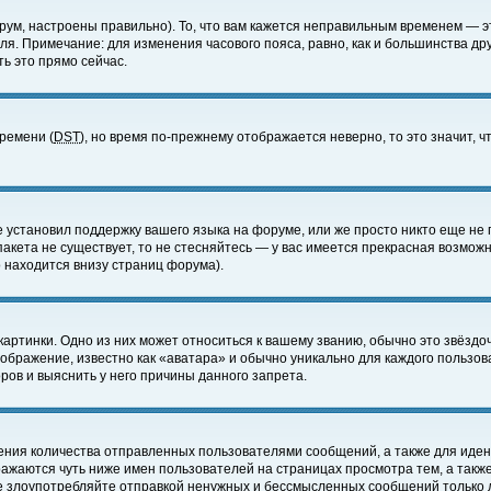
ум, настроены правильно). То, что вам кажется неправильным временем — э
еля. Примечание: для изменения часового пояса, равно, как и большинства д
ь это прямо сейчас.
времени (
DST
), но время по-прежнему отображается неверно, то это значит,
е установил поддержку вашего языка на форуме, или же просто никто еще не 
 пакета не существует, то не стесняйтесь — у вас имеется прекрасная возмож
 находится внизу страниц форума).
артинки. Одно из них может относиться к вашему званию, обычно это звёздоч
зображение, известно как «аватара» и обычно уникально для каждого пользов
ов и выяснить у него причины данного запрета.
ения количества отправленных пользователями сообщений, а также для иде
ажаются чуть ниже имен пользователей на страницах просмотра тем, а такж
не злоупотребляйте отправкой ненужных и бессмысленных сообщений только 