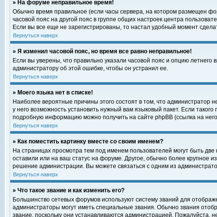
» На форуме неправильное время!
Обычно время правильное (если часы сервера, на котором размещен фор
часовой пояс на другой пояс в группе общих настроек центра пользоват
Если вы все еще не зарегистрированы, то настал удобный момент сделат
Вернуться наверх
» Я изменил часовой пояс, но время все равно неправильное!
Если вы уверены, что правильно указали часовой пояс и опцию летнего 
администратору об этой ошибке, чтобы он устранил ее.
Вернуться наверх
» Моего языка нет в списке!
Наиболее вероятные причины этого состоят в том, что администратор н
у него возможность установить нужный вам языковый пакет. Если такого
подробную информацию можно получить на сайте phpBB (ссылка на него
Вернуться наверх
» Как поместить картинку вместе со своим именем?
На страницах просмотра тем под именем пользователей могут быть две к
оставили или на ваш статус на форуме. Другое, обычно более крупное и
решение администрации. Вы можете связаться с одним из администратор
Вернуться наверх
» Что такое звание и как изменить его?
Большинство сетевых форумов используют систему званий для отображ
администраторы могут иметь специальные звания. Обычно звания отобр
звание, поскольку они устанавливаются администрацией. Пожалуйста, 