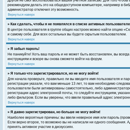
другой не смог воспользоваться вашей учетной записью. Для того чтобы
рекомендуем делать это на общедоступном компьютере, например в библи
администратор отключил эту возможность.
Вернуться наверх
» Как сделать, чтобы я не появлялся в списке активных пользовател
В центре пользователя в группе общих настроек можно найти опцию «С
и самому себе. Для всех остальных вы будете скрытым пользователем.
Вернуться наверх
» Я забыл пароль!
Не паникуйте! Хоть ваш пароль и не может быть восстановлен, вы всегд
инструкциям и вскоре вы снова сможете войти на форум.
Вернуться наверх
» Я только что зарегистрировался, но не могу войти!
Для начала проверьте, правильно ли вы вводите имя пользователя и пар
регистрации указали, что вам меньше 13 лет, то вам необходимо следова
пользователи были активированы самостоятельно, либо администратором
регистрации адрес электронной почты, то следуйте инструкциям, указан
либо фильтром. Если вы уверены, что ввели правильный адрес электрон
Вернуться наверх
» Я давно зарегистрирован, но больше не могу войти!
Наиболее вероятные причины: вы ввели неверное имя или пароль (прове
Если верно второе, то возможно вы не написали ни одного сообщения. 
принять активное участие в дискуссиях.