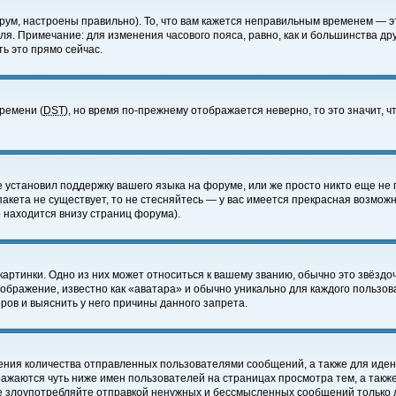
ум, настроены правильно). То, что вам кажется неправильным временем — э
еля. Примечание: для изменения часового пояса, равно, как и большинства д
ь это прямо сейчас.
времени (
DST
), но время по-прежнему отображается неверно, то это значит,
е установил поддержку вашего языка на форуме, или же просто никто еще не 
 пакета не существует, то не стесняйтесь — у вас имеется прекрасная возмож
 находится внизу страниц форума).
артинки. Одно из них может относиться к вашему званию, обычно это звёздоч
зображение, известно как «аватара» и обычно уникально для каждого пользов
ов и выяснить у него причины данного запрета.
ения количества отправленных пользователями сообщений, а также для иде
ажаются чуть ниже имен пользователей на страницах просмотра тем, а такж
не злоупотребляйте отправкой ненужных и бессмысленных сообщений только 