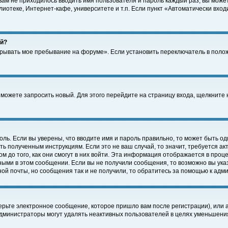
 вам не приходилось вводить имя пользователя и пароль каждый раз, вы може
отеке, Интернет-кафе, университете и т.п. Если пункт «Автоматически входи
ей?
крывать мое пребывание на форуме». Если установить переключатель в поло
а можете запросить новый. Для этого перейдите на страницу входа, щелкнит
оль. Если вы уверены, что вводите имя и пароль правильно, то может быть од
ть полученным инструкциям. Если это не ваш случай, то значит, требуется а
 до того, как они смогут в них войти. Эта информация отображается в проц
ными в этом сообщении. Если вы не получили сообщения, то возможно вы ука
ной почты, но сообщения так и не получили, то обратитесь за помощью к адм
рьте электронное сообщение, которое пришло вам после регистрации), или 
Администраторы могут удалять неактивных пользователей в целях уменьшени