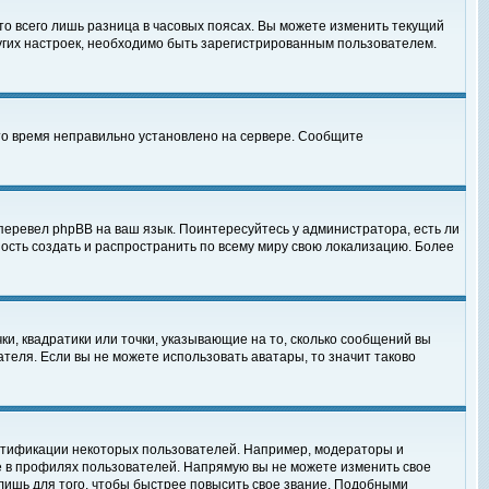
то всего лишь разница в часовых поясах. Вы можете изменить текущий
ругих настроек, необходимо быть зарегистрированным пользователем.
 что время неправильно установлено на сервере. Сообщите
перевел phpBB на ваш язык. Поинтересуйтесь у администратора, есть ли
ность создать и распространить по всему миру свою локализацию. Более
ки, квадратики или точки, указывающие на то, сколько сообщений вы
ателя. Если вы не можете использовать аватары, то значит таково
нтификации некоторых пользователей. Например, модераторы и
е в профилях пользователей. Напрямую вы не можете изменить свое
лишь для того, чтобы быстрее повысить свое звание. Подобными