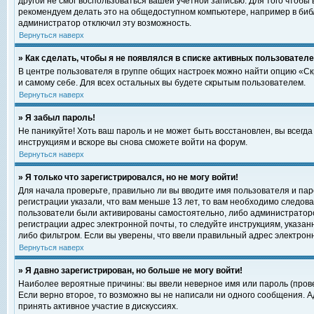
другой не смог воспользоваться вашей учетной записью. Для того чтобы
рекомендуем делать это на общедоступном компьютере, например в библи
администратор отключил эту возможность.
Вернуться наверх
» Как сделать, чтобы я не появлялся в списке активных пользовател
В центре пользователя в группе общих настроек можно найти опцию «С
и самому себе. Для всех остальных вы будете скрытым пользователем.
Вернуться наверх
» Я забыл пароль!
Не паникуйте! Хоть ваш пароль и не может быть восстановлен, вы всегд
инструкциям и вскоре вы снова сможете войти на форум.
Вернуться наверх
» Я только что зарегистрировался, но не могу войти!
Для начала проверьте, правильно ли вы вводите имя пользователя и пар
регистрации указали, что вам меньше 13 лет, то вам необходимо следова
пользователи были активированы самостоятельно, либо администратором
регистрации адрес электронной почты, то следуйте инструкциям, указан
либо фильтром. Если вы уверены, что ввели правильный адрес электрон
Вернуться наверх
» Я давно зарегистрирован, но больше не могу войти!
Наиболее вероятные причины: вы ввели неверное имя или пароль (прове
Если верно второе, то возможно вы не написали ни одного сообщения. 
принять активное участие в дискуссиях.