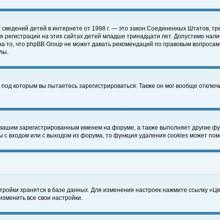
чных сведений детей в интернете от 1998 г. — это закон Соединенных Штатов
 регистрации на этих сайтах детей младше тринадцати лет. Допустимо нали
а то, что phpBB Group не может давать рекомендаций по правовым вопросам
лы.
 под которым вы пытаетесь зарегистрироваться. Также он мог вообще отклю
 вашим зарегистрированным именем на форуме, а также выполняет другие фун
с входом или с выходом из форума, то функция удаления cookies может пом
тройки хранятся в базе данных. Для изменения настроек нажмите ссылку «Ц
изменить все свои настройки.