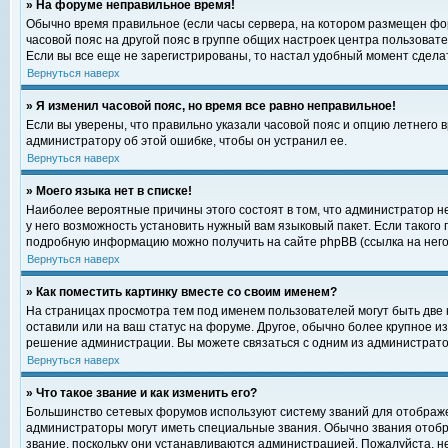
» На форуме неправильное время!
Обычно время правильное (если часы сервера, на котором размещен фор
часовой пояс на другой пояс в группе общих настроек центра пользоват
Если вы все еще не зарегистрированы, то настал удобный момент сделат
Вернуться наверх
» Я изменил часовой пояс, но время все равно неправильное!
Если вы уверены, что правильно указали часовой пояс и опцию летнего 
администратору об этой ошибке, чтобы он устранил ее.
Вернуться наверх
» Моего языка нет в списке!
Наиболее вероятные причины этого состоят в том, что администратор н
у него возможность установить нужный вам языковый пакет. Если такого
подробную информацию можно получить на сайте phpBB (ссылка на него
Вернуться наверх
» Как поместить картинку вместе со своим именем?
На страницах просмотра тем под именем пользователей могут быть две к
оставили или на ваш статус на форуме. Другое, обычно более крупное и
решение администрации. Вы можете связаться с одним из администратор
Вернуться наверх
» Что такое звание и как изменить его?
Большинство сетевых форумов используют систему званий для отображ
администраторы могут иметь специальные звания. Обычно звания отобр
звание, поскольку они устанавливаются администрацией. Пожалуйста, 