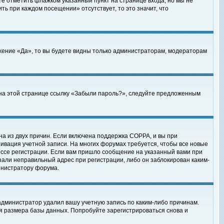
те отметить флажком указанный пункт на странице входа, но мы не
ть при каждом посещении» отсутствует, то это значит, что
жение «Да», то вы будете видны только администраторам, модераторам
е на этой странице ссылку «Забыли пароль?», следуйте предложенным
на из двух причин. Если включена поддержка COPPA, и вы при
ктивация учетной записи. На многих форумах требуется, чтобы все новые
ессе регистрации. Если вам пришло сообщение на указанный вами при
зали неправильный адрес при регистрации, либо он заблокирован каким-
инистратору форума.
администратор удалил вашу учетную запись по каким-либо причинам.
я размера базы данных. Попробуйте зарегистрироваться снова и