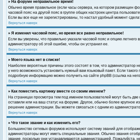
» На форуме неправильное время!
Обычно время правильное (если часы сервера, на котором размещен фор
часовой пояс на другой пояс в группе общих настроек центра пользоват
Если вы все еще не зарегистрированы, то настал удобный момент сделат
Вернуться наверх
» Я изменил часовой пояс, но время все равно неправильное!
Если вы уверены, что правильно указали часовой пояс и опцию летнего 
администратору об этой ошибке, чтобы он устранил ее.
Вернуться наверх
» Моего языка нет в списке!
Наиболее вероятные причины этого состоят в том, что администратор н
у него возможность установить нужный вам языковый пакет. Если такого
подробную информацию можно получить на сайте phpBB (ссылка на него
Вернуться наверх
» Как поместить картинку вместе со своим именем?
На страницах просмотра тем под именем пользователей могут быть две к
оставили или на ваш статус на форуме. Другое, обычно более крупное и
решение администрации. Вы можете связаться с одним из администратор
Вернуться наверх
» Что такое звание и как изменить его?
Большинство сетевых форумов используют систему званий для отображ
администраторы могут иметь специальные звания. Обычно звания отобр
звание, поскольку они устанавливаются администрацией. Пожалуйста, 