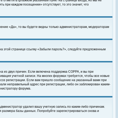
те отметить флажком указанный пункт на странице входа, но мы не
ть при каждом посещении» отсутствует, то это значит, что
жение «Да», то вы будете видны только администраторам, модераторам
е на этой странице ссылку «Забыли пароль?», следуйте предложенным
на из двух причин. Если включена поддержка COPPA, и вы при
ктивация учетной записи. На многих форумах требуется, чтобы все новые
ессе регистрации. Если вам пришло сообщение на указанный вами при
зали неправильный адрес при регистрации, либо он заблокирован каким-
инистратору форума.
администратор удалил вашу учетную запись по каким-либо причинам.
я размера базы данных. Попробуйте зарегистрироваться снова и