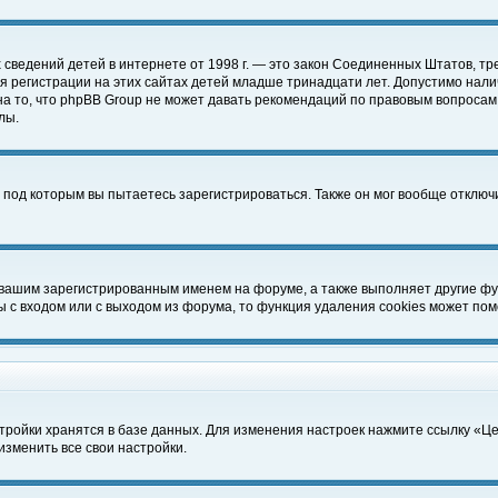
чных сведений детей в интернете от 1998 г. — это закон Соединенных Штатов
 регистрации на этих сайтах детей младше тринадцати лет. Допустимо нали
а то, что phpBB Group не может давать рекомендаций по правовым вопросам
лы.
 под которым вы пытаетесь зарегистрироваться. Также он мог вообще отклю
 вашим зарегистрированным именем на форуме, а также выполняет другие фун
с входом или с выходом из форума, то функция удаления cookies может пом
тройки хранятся в базе данных. Для изменения настроек нажмите ссылку «Ц
изменить все свои настройки.