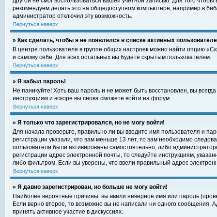
другой не смог воспользоваться вашей учетной записью. Для того чтобы
рекомендуем делать это на общедоступном компьютере, например в библи
администратор отключил эту возможность.
Вернуться наверх
» Как сделать, чтобы я не появлялся в списке активных пользовател
В центре пользователя в группе общих настроек можно найти опцию «С
и самому себе. Для всех остальных вы будете скрытым пользователем.
Вернуться наверх
» Я забыл пароль!
Не паникуйте! Хоть ваш пароль и не может быть восстановлен, вы всегд
инструкциям и вскоре вы снова сможете войти на форум.
Вернуться наверх
» Я только что зарегистрировался, но не могу войти!
Для начала проверьте, правильно ли вы вводите имя пользователя и пар
регистрации указали, что вам меньше 13 лет, то вам необходимо следова
пользователи были активированы самостоятельно, либо администратором
регистрации адрес электронной почты, то следуйте инструкциям, указан
либо фильтром. Если вы уверены, что ввели правильный адрес электрон
Вернуться наверх
» Я давно зарегистрирован, но больше не могу войти!
Наиболее вероятные причины: вы ввели неверное имя или пароль (прове
Если верно второе, то возможно вы не написали ни одного сообщения. 
принять активное участие в дискуссиях.