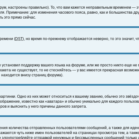
ум, настроены правильно). То, что вам кажется неправильным временем — э
еля. Примечание: для изменения часового пояса, равно, как и большинства д
ь это прямо сейчас.
времени (
DST
), но время по-прежнему отображается неверно, то это значит,
е установил поддержку вашего языка на форуме, или же просто никто еще не 
 пакета не существует, то не стесняйтесь — у вас имеется прекрасная возмож
 находится внизу страниц форума).
артинки. Одно из них может относиться к вашему званию, обычно это звёздоч
зображение, известно как «аватара» и обычно уникально для каждого пользов
ов и выяснить у него причины данного запрета.
ения количества отправленных пользователями сообщений, а также для иде
ажаются чуть ниже имен пользователей на страницах просмотра тем, а такж
не злоупотребляйте отправкой ненужных и бессмысленных сообщений только 