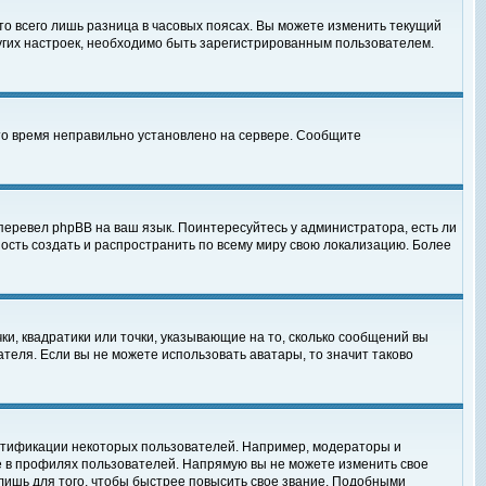
то всего лишь разница в часовых поясах. Вы можете изменить текущий
ругих настроек, необходимо быть зарегистрированным пользователем.
 что время неправильно установлено на сервере. Сообщите
перевел phpBB на ваш язык. Поинтересуйтесь у администратора, есть ли
ность создать и распространить по всему миру свою локализацию. Более
ки, квадратики или точки, указывающие на то, сколько сообщений вы
ателя. Если вы не можете использовать аватары, то значит таково
нтификации некоторых пользователей. Например, модераторы и
е в профилях пользователей. Напрямую вы не можете изменить свое
лишь для того, чтобы быстрее повысить свое звание. Подобными