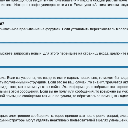
 вам не приходилось вводить имя пользователя и пароль каждый раз, вы може
отеке, Интернет-кафе, университете и т.п. Если пункт «Автоматически входи
ей?
крывать мое пребывание на форуме». Если установить переключатель в поло
а можете запросить новый. Для этого перейдите на страницу входа, щелкнит
оль. Если вы уверены, что вводите имя и пароль правильно, то может быть од
ть полученным инструкциям. Если это не ваш случай, то значит, требуется а
 до того, как они смогут в них войти. Эта информация отображается в проц
ными в этом сообщении. Если вы не получили сообщения, то возможно вы ука
ной почты, но сообщения так и не получили, то обратитесь за помощью к адм
рьте электронное сообщение, которое пришло вам после регистрации), или 
Администраторы могут удалять неактивных пользователей в целях уменьшени