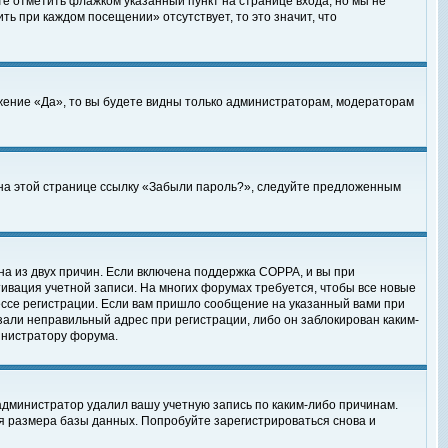
те отметить флажком указанный пункт на странице входа, но мы не
ть при каждом посещении» отсутствует, то это значит, что
жение «Да», то вы будете видны только администраторам, модераторам
е на этой странице ссылку «Забыли пароль?», следуйте предложенным
на из двух причин. Если включена поддержка COPPA, и вы при
ктивация учетной записи. На многих форумах требуется, чтобы все новые
ессе регистрации. Если вам пришло сообщение на указанный вами при
зали неправильный адрес при регистрации, либо он заблокирован каким-
инистратору форума.
администратор удалил вашу учетную запись по каким-либо причинам.
я размера базы данных. Попробуйте зарегистрироваться снова и