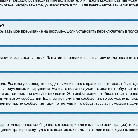
 вам не приходилось вводить имя пользователя и пароль каждый раз, вы може
отеке, Интернет-кафе, университете и т.п. Если пункт «Автоматически входи
ей?
крывать мое пребывание на форуме». Если установить переключатель в поло
а можете запросить новый. Для этого перейдите на страницу входа, щелкнит
оль. Если вы уверены, что вводите имя и пароль правильно, то может быть од
ть полученным инструкциям. Если это не ваш случай, то значит, требуется а
 до того, как они смогут в них войти. Эта информация отображается в проц
ными в этом сообщении. Если вы не получили сообщения, то возможно вы ука
ной почты, но сообщения так и не получили, то обратитесь за помощью к адм
рьте электронное сообщение, которое пришло вам после регистрации), или 
Администраторы могут удалять неактивных пользователей в целях уменьшени