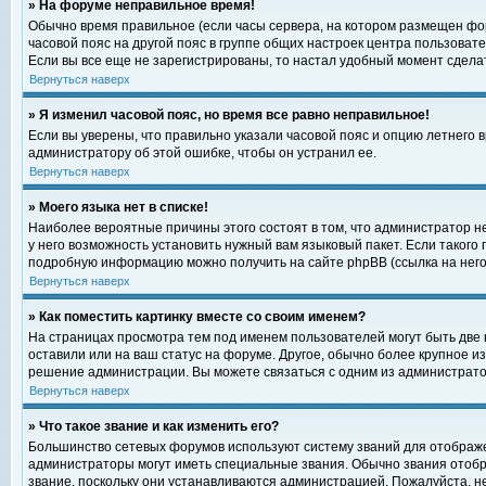
» На форуме неправильное время!
Обычно время правильное (если часы сервера, на котором размещен фор
часовой пояс на другой пояс в группе общих настроек центра пользоват
Если вы все еще не зарегистрированы, то настал удобный момент сделат
Вернуться наверх
» Я изменил часовой пояс, но время все равно неправильное!
Если вы уверены, что правильно указали часовой пояс и опцию летнего 
администратору об этой ошибке, чтобы он устранил ее.
Вернуться наверх
» Моего языка нет в списке!
Наиболее вероятные причины этого состоят в том, что администратор н
у него возможность установить нужный вам языковый пакет. Если такого
подробную информацию можно получить на сайте phpBB (ссылка на него
Вернуться наверх
» Как поместить картинку вместе со своим именем?
На страницах просмотра тем под именем пользователей могут быть две к
оставили или на ваш статус на форуме. Другое, обычно более крупное и
решение администрации. Вы можете связаться с одним из администратор
Вернуться наверх
» Что такое звание и как изменить его?
Большинство сетевых форумов используют систему званий для отображ
администраторы могут иметь специальные звания. Обычно звания отобр
звание, поскольку они устанавливаются администрацией. Пожалуйста, 