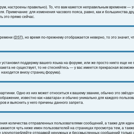
ум, настроены правильно). То, что вам кажется неправильным временем — э
еля. Примечание: для изменения часового пояса, равно, как и большинства д
ь это прямо сейчас.
времени (
DST
), но время по-прежнему отображается неверно, то это значит,
е установил поддержку вашего языка на форуме, или же просто никто еще не 
 пакета не существует, то не стесняйтесь — у вас имеется прекрасная возмож
 находится внизу страниц форума).
артинки. Одно из них может относиться к вашему званию, обычно это звёздоч
зображение, известно как «аватара» и обычно уникально для каждого пользов
ов и выяснить у него причины данного запрета.
ения количества отправленных пользователями сообщений, а также для иде
ажаются чуть ниже имен пользователей на страницах просмотра тем, а такж
не злоупотребляйте отправкой ненужных и бессмысленных сообщений только 