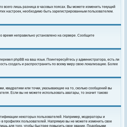
то всего лишь разница в часовых поясах. Вы можете изменить текущий
ругих настроек, необходимо быть зарегистрированным пользователем.
 что время неправильно установлено на сервере. Сообщите
перевел phpBB на ваш язык. Поинтересуйтесь у администратора, есть ли
ность создать и распространить по всему миру свою локализацию. Более
ки, квадратики или точки, указывающие на то, сколько сообщений вы
ателя. Если вы не можете использовать аватары, то значит таково
нтификации некоторых пользователей. Например, модераторы и
е в профилях пользователей. Напрямую вы не можете изменить свое
лишь для того, чтобы быстрее повысить свое звание. Подобными