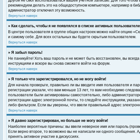
другой не смог воспользоваться вашей учетной записью. Для того чтобы
рекомендуем делать это на общедоступном компьютере, например в библи
администратор отключил эту возможность.
Вернуться наверх
» Как сделать, чтобы я не появлялся в списке активных пользовател
В центре пользователя в группе общих настроек можно найти опцию «С
и самому себе. Для всех остальных вы будете скрытым пользователем.
Вернуться наверх
» Я забыл пароль!
Не паникуйте! Хоть ваш пароль и не может быть восстановлен, вы всегд
инструкциям и вскоре вы снова сможете войти на форум.
Вернуться наверх
» Я только что зарегистрировался, но не могу войти!
Для начала проверьте, правильно ли вы вводите имя пользователя и пар
регистрации указали, что вам меньше 13 лет, то вам необходимо следова
пользователи были активированы самостоятельно, либо администратором
регистрации адрес электронной почты, то следуйте инструкциям, указан
либо фильтром. Если вы уверены, что ввели правильный адрес электрон
Вернуться наверх
» Я давно зарегистрирован, но больше не могу войти!
Наиболее вероятные причины: вы ввели неверное имя или пароль (прове
Если верно второе, то возможно вы не написали ни одного сообщения. 
принять активное участие в дискуссиях.