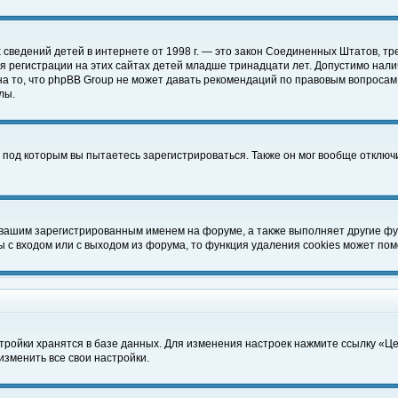
чных сведений детей в интернете от 1998 г. — это закон Соединенных Штатов
 регистрации на этих сайтах детей младше тринадцати лет. Допустимо нали
а то, что phpBB Group не может давать рекомендаций по правовым вопросам
лы.
 под которым вы пытаетесь зарегистрироваться. Также он мог вообще отклю
 вашим зарегистрированным именем на форуме, а также выполняет другие фун
с входом или с выходом из форума, то функция удаления cookies может пом
тройки хранятся в базе данных. Для изменения настроек нажмите ссылку «Ц
изменить все свои настройки.