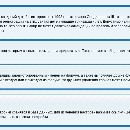
чных сведений детей в интернете от 1998 г. — это закон Соединенных Штатов
 регистрации на этих сайтах детей младше тринадцати лет. Допустимо нали
а то, что phpBB Group не может давать рекомендаций по правовым вопросам
лы.
 под которым вы пытаетесь зарегистрироваться. Также он мог вообще отклю
 вашим зарегистрированным именем на форуме, а также выполняет другие фун
с входом или с выходом из форума, то функция удаления cookies может пом
тройки хранятся в базе данных. Для изменения настроек нажмите ссылку «Ц
изменить все свои настройки.