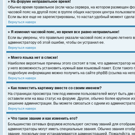
» На форуме неправильное время!
Обычно время правильное (если часы сервера, на котором размещен фор
часовой пояс на другой пояс в группе общих настроек центра пользоват
Если вы все еще не зарегистрированы, то настал удобный момент сделат
Вернуться наверх
» Я изменил часовой пояс, но время все равно неправильное!
Если вы уверены, что правильно указали часовой пояс и опцию летнего 
администратору об этой ошибке, чтобы он устранил ее.
Вернуться наверх
» Моего языка нет в списке!
Наиболее вероятные причины этого состоят в том, что администратор н
у него возможность установить нужный вам языковый пакет. Если такого
подробную информацию можно получить на сайте phpBB (ссылка на него
Вернуться наверх
» Как поместить картинку вместе со своим именем?
На страницах просмотра тем под именем пользователей могут быть две к
оставили или на ваш статус на форуме. Другое, обычно более крупное и
решение администрации. Вы можете связаться с одним из администратор
Вернуться наверх
» Что такое звание и как изменить его?
Большинство сетевых форумов используют систему званий для отображ
администраторы могут иметь специальные звания. Обычно звания отобр
звание, поскольку они устанавливаются администрацией. Пожалуйста, 