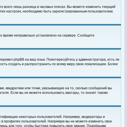
то всего лишь разница в часовых поясах. Вы можете изменить текущий
ругих настроек, необходимо быть зарегистрированным пользователем.
 что время неправильно установлено на сервере. Сообщите
перевел phpBB на ваш язык. Поинтересуйтесь у администратора, есть ли
ность создать и распространить по всему миру свою локализацию. Более
ки, квадратики или точки, указывающие на то, сколько сообщений вы
ателя. Если вы не можете использовать аватары, то значит таково
нтификации некоторых пользователей. Например, модераторы и
е в профилях пользователей. Напрямую вы не можете изменить свое
лишь для того, чтобы быстрее повысить свое звание. Подобными