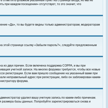
те отметить флажком указанный пункт на странице входа, но мы не
ть при каждом посещении» отсутствует, то это значит, что
жение «Да», то вы будете видны только администраторам, модераторам
е на этой странице ссылку «Забыли пароль?», следуйте предложенным
на из двух причин. Если включена поддержка COPPA, и вы при
ктивация учетной записи. На многих форумах требуется, чтобы все новые
ессе регистрации. Если вам пришло сообщение на указанный вами при
зали неправильный адрес при регистрации, либо он заблокирован каким-
инистратору форума.
администратор удалил вашу учетную запись по каким-либо причинам.
я размера базы данных. Попробуйте зарегистрироваться снова и