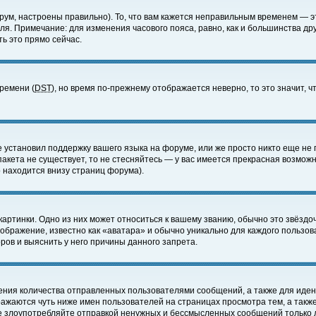
ум, настроены правильно). То, что вам кажется неправильным временем — э
еля. Примечание: для изменения часового пояса, равно, как и большинства д
ь это прямо сейчас.
времени (
DST
), но время по-прежнему отображается неверно, то это значит,
е установил поддержку вашего языка на форуме, или же просто никто еще не 
 пакета не существует, то не стесняйтесь — у вас имеется прекрасная возмож
 находится внизу страниц форума).
артинки. Одно из них может относиться к вашему званию, обычно это звёздоч
зображение, известно как «аватара» и обычно уникально для каждого пользов
ов и выяснить у него причины данного запрета.
ения количества отправленных пользователями сообщений, а также для иде
ажаются чуть ниже имен пользователей на страницах просмотра тем, а такж
не злоупотребляйте отправкой ненужных и бессмысленных сообщений только 