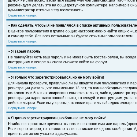
другой не смог воспользоваться вашей учетной записью. Для того чтобы
рекомендуем делать это на общедоступном компьютере, например в библи
администратор отключил эту возможность.
Вернуться наверх
» Как сделать, чтобы я не появлялся в списке активных пользовател
В центре пользователя в группе общих настроек можно найти опцию «С
и самому себе. Для всех остальных вы будете скрытым пользователем.
Вернуться наверх
» Я забыл пароль!
Не паникуйте! Хоть ваш пароль и не может быть восстановлен, вы всегд
инструкциям и вскоре вы снова сможете войти на форум.
Вернуться наверх
» Я только что зарегистрировался, но не могу войти!
Для начала проверьте, правильно ли вы вводите имя пользователя и пар
регистрации указали, что вам меньше 13 лет, то вам необходимо следова
пользователи были активированы самостоятельно, либо администратором
регистрации адрес электронной почты, то следуйте инструкциям, указан
либо фильтром. Если вы уверены, что ввели правильный адрес электрон
Вернуться наверх
» Я давно зарегистрирован, но больше не могу войти!
Наиболее вероятные причины: вы ввели неверное имя или пароль (прове
Если верно второе, то возможно вы не написали ни одного сообщения. 
принять активное участие в дискуссиях.