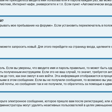
 вам не приходилось вводить имя пользователя и пароль каждый раз, вы може
отеке, Интернет-кафе, университете и т.п. Если пункт «Автоматически входи
ей?
крывать мое пребывание на форуме». Если установить переключатель в поло
а можете запросить новый. Для этого перейдите на страницу входа, щелкнит
оль. Если вы уверены, что вводите имя и пароль правильно, то может быть од
ть полученным инструкциям. Если это не ваш случай, то значит, требуется а
 до того, как они смогут в них войти. Эта информация отображается в проц
ными в этом сообщении. Если вы не получили сообщения, то возможно вы ука
ной почты, но сообщения так и не получили, то обратитесь за помощью к адм
рьте электронное сообщение, которое пришло вам после регистрации), или 
Администраторы могут удалять неактивных пользователей в целях уменьшени