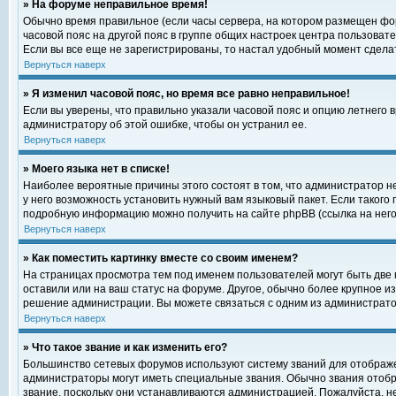
» На форуме неправильное время!
Обычно время правильное (если часы сервера, на котором размещен фор
часовой пояс на другой пояс в группе общих настроек центра пользоват
Если вы все еще не зарегистрированы, то настал удобный момент сделат
Вернуться наверх
» Я изменил часовой пояс, но время все равно неправильное!
Если вы уверены, что правильно указали часовой пояс и опцию летнего 
администратору об этой ошибке, чтобы он устранил ее.
Вернуться наверх
» Моего языка нет в списке!
Наиболее вероятные причины этого состоят в том, что администратор н
у него возможность установить нужный вам языковый пакет. Если такого
подробную информацию можно получить на сайте phpBB (ссылка на него
Вернуться наверх
» Как поместить картинку вместе со своим именем?
На страницах просмотра тем под именем пользователей могут быть две к
оставили или на ваш статус на форуме. Другое, обычно более крупное и
решение администрации. Вы можете связаться с одним из администратор
Вернуться наверх
» Что такое звание и как изменить его?
Большинство сетевых форумов используют систему званий для отображ
администраторы могут иметь специальные звания. Обычно звания отобр
звание, поскольку они устанавливаются администрацией. Пожалуйста, 