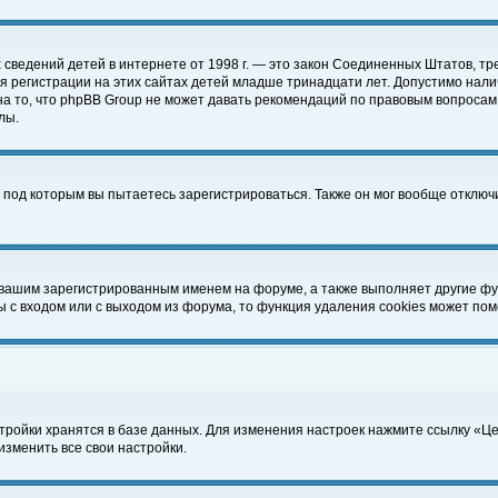
чных сведений детей в интернете от 1998 г. — это закон Соединенных Штатов
 регистрации на этих сайтах детей младше тринадцати лет. Допустимо нали
а то, что phpBB Group не может давать рекомендаций по правовым вопросам
лы.
 под которым вы пытаетесь зарегистрироваться. Также он мог вообще отклю
 вашим зарегистрированным именем на форуме, а также выполняет другие фун
с входом или с выходом из форума, то функция удаления cookies может пом
тройки хранятся в базе данных. Для изменения настроек нажмите ссылку «Ц
изменить все свои настройки.