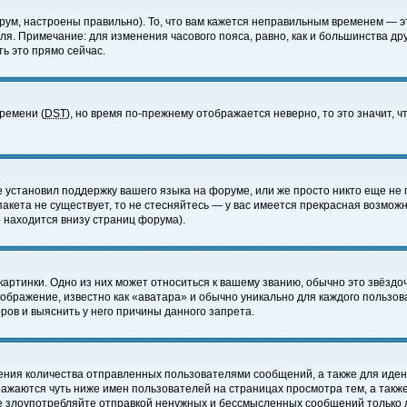
ум, настроены правильно). То, что вам кажется неправильным временем — э
еля. Примечание: для изменения часового пояса, равно, как и большинства д
ь это прямо сейчас.
времени (
DST
), но время по-прежнему отображается неверно, то это значит,
е установил поддержку вашего языка на форуме, или же просто никто еще не 
 пакета не существует, то не стесняйтесь — у вас имеется прекрасная возмож
 находится внизу страниц форума).
артинки. Одно из них может относиться к вашему званию, обычно это звёздоч
зображение, известно как «аватара» и обычно уникально для каждого пользов
ов и выяснить у него причины данного запрета.
ения количества отправленных пользователями сообщений, а также для иде
ажаются чуть ниже имен пользователей на страницах просмотра тем, а такж
не злоупотребляйте отправкой ненужных и бессмысленных сообщений только 