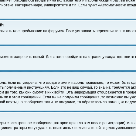
 вам не приходилось вводить имя пользователя и пароль каждый раз, вы може
отеке, Интернет-кафе, университете и т.п. Если пункт «Автоматически входи
ей?
крывать мое пребывание на форуме». Если установить переключатель в поло
а можете запросить новый. Для этого перейдите на страницу входа, щелкнит
оль. Если вы уверены, что вводите имя и пароль правильно, то может быть од
ть полученным инструкциям. Если это не ваш случай, то значит, требуется а
 до того, как они смогут в них войти. Эта информация отображается в проц
ными в этом сообщении. Если вы не получили сообщения, то возможно вы ука
ной почты, но сообщения так и не получили, то обратитесь за помощью к адм
рьте электронное сообщение, которое пришло вам после регистрации), или 
Администраторы могут удалять неактивных пользователей в целях уменьшени