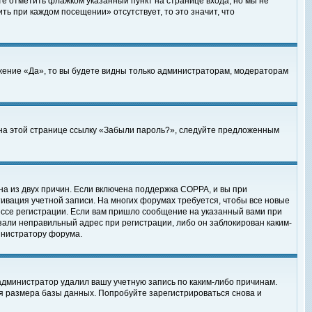
те отметить флажком указанный пункт на странице входа, но мы не
ть при каждом посещении» отсутствует, то это значит, что
жение «Да», то вы будете видны только администраторам, модераторам
е на этой странице ссылку «Забыли пароль?», следуйте предложенным
на из двух причин. Если включена поддержка COPPA, и вы при
ктивация учетной записи. На многих форумах требуется, чтобы все новые
ессе регистрации. Если вам пришло сообщение на указанный вами при
зали неправильный адрес при регистрации, либо он заблокирован каким-
инистратору форума.
администратор удалил вашу учетную запись по каким-либо причинам.
я размера базы данных. Попробуйте зарегистрироваться снова и