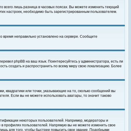
то всего лишь разница в часовых поясах. Вы можете изменить текущий
ругих настроек, необходимо быть зарегистрированным пользователем.
 что время неправильно установлено на сервере. Сообщите
перевел phpBB на ваш язык. Поинтересуйтесь у администратора, есть ли
ность создать и распространить по всему миру свою локализацию. Более
ки, квадратики или точки, указывающие на то, сколько сообщений вы
ателя. Если вы не можете использовать аватары, то значит таково
нтификации некоторых пользователей. Например, модераторы и
е в профилях пользователей. Напрямую вы не можете изменить свое
лишь для того, чтобы быстрее повысить свое звание. Подобными