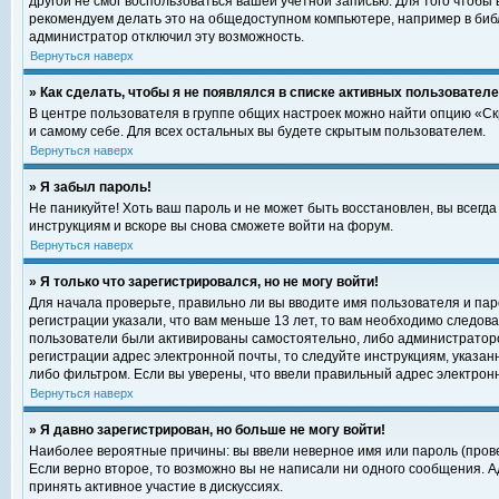
другой не смог воспользоваться вашей учетной записью. Для того чтобы
рекомендуем делать это на общедоступном компьютере, например в библи
администратор отключил эту возможность.
Вернуться наверх
» Как сделать, чтобы я не появлялся в списке активных пользовател
В центре пользователя в группе общих настроек можно найти опцию «С
и самому себе. Для всех остальных вы будете скрытым пользователем.
Вернуться наверх
» Я забыл пароль!
Не паникуйте! Хоть ваш пароль и не может быть восстановлен, вы всегд
инструкциям и вскоре вы снова сможете войти на форум.
Вернуться наверх
» Я только что зарегистрировался, но не могу войти!
Для начала проверьте, правильно ли вы вводите имя пользователя и пар
регистрации указали, что вам меньше 13 лет, то вам необходимо следова
пользователи были активированы самостоятельно, либо администратором
регистрации адрес электронной почты, то следуйте инструкциям, указан
либо фильтром. Если вы уверены, что ввели правильный адрес электрон
Вернуться наверх
» Я давно зарегистрирован, но больше не могу войти!
Наиболее вероятные причины: вы ввели неверное имя или пароль (прове
Если верно второе, то возможно вы не написали ни одного сообщения. 
принять активное участие в дискуссиях.