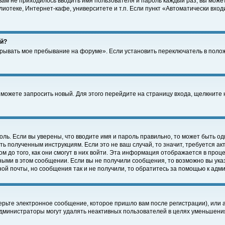
 вам не приходилось вводить имя пользователя и пароль каждый раз, вы може
отеке, Интернет-кафе, университете и т.п. Если пункт «Автоматически входи
ей?
крывать мое пребывание на форуме». Если установить переключатель в поло
а можете запросить новый. Для этого перейдите на страницу входа, щелкнит
оль. Если вы уверены, что вводите имя и пароль правильно, то может быть од
ть полученным инструкциям. Если это не ваш случай, то значит, требуется а
 до того, как они смогут в них войти. Эта информация отображается в проц
ными в этом сообщении. Если вы не получили сообщения, то возможно вы ука
ной почты, но сообщения так и не получили, то обратитесь за помощью к адм
рьте электронное сообщение, которое пришло вам после регистрации), или 
Администраторы могут удалять неактивных пользователей в целях уменьшени