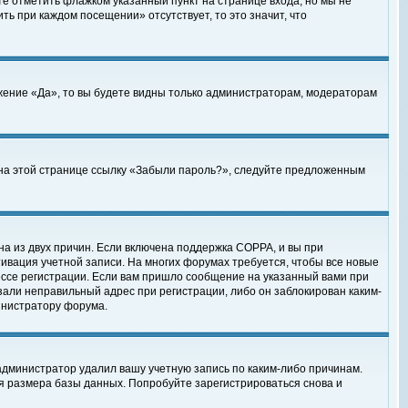
те отметить флажком указанный пункт на странице входа, но мы не
ть при каждом посещении» отсутствует, то это значит, что
жение «Да», то вы будете видны только администраторам, модераторам
е на этой странице ссылку «Забыли пароль?», следуйте предложенным
на из двух причин. Если включена поддержка COPPA, и вы при
ктивация учетной записи. На многих форумах требуется, чтобы все новые
ессе регистрации. Если вам пришло сообщение на указанный вами при
зали неправильный адрес при регистрации, либо он заблокирован каким-
инистратору форума.
администратор удалил вашу учетную запись по каким-либо причинам.
я размера базы данных. Попробуйте зарегистрироваться снова и