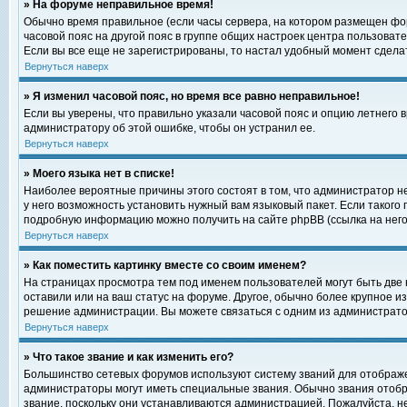
» На форуме неправильное время!
Обычно время правильное (если часы сервера, на котором размещен фор
часовой пояс на другой пояс в группе общих настроек центра пользоват
Если вы все еще не зарегистрированы, то настал удобный момент сделат
Вернуться наверх
» Я изменил часовой пояс, но время все равно неправильное!
Если вы уверены, что правильно указали часовой пояс и опцию летнего 
администратору об этой ошибке, чтобы он устранил ее.
Вернуться наверх
» Моего языка нет в списке!
Наиболее вероятные причины этого состоят в том, что администратор н
у него возможность установить нужный вам языковый пакет. Если такого
подробную информацию можно получить на сайте phpBB (ссылка на него
Вернуться наверх
» Как поместить картинку вместе со своим именем?
На страницах просмотра тем под именем пользователей могут быть две к
оставили или на ваш статус на форуме. Другое, обычно более крупное и
решение администрации. Вы можете связаться с одним из администратор
Вернуться наверх
» Что такое звание и как изменить его?
Большинство сетевых форумов используют систему званий для отображ
администраторы могут иметь специальные звания. Обычно звания отобр
звание, поскольку они устанавливаются администрацией. Пожалуйста, 