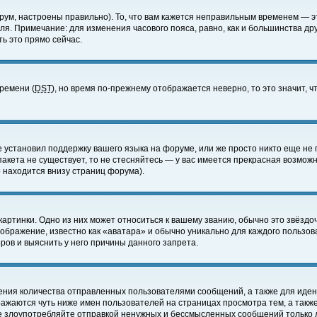
ум, настроены правильно). То, что вам кажется неправильным временем — э
еля. Примечание: для изменения часового пояса, равно, как и большинства д
ь это прямо сейчас.
времени (
DST
), но время по-прежнему отображается неверно, то это значит,
е установил поддержку вашего языка на форуме, или же просто никто еще не 
 пакета не существует, то не стесняйтесь — у вас имеется прекрасная возмож
 находится внизу страниц форума).
артинки. Одно из них может относиться к вашему званию, обычно это звёздоч
зображение, известно как «аватара» и обычно уникально для каждого пользов
ов и выяснить у него причины данного запрета.
ения количества отправленных пользователями сообщений, а также для иде
ажаются чуть ниже имен пользователей на страницах просмотра тем, а такж
не злоупотребляйте отправкой ненужных и бессмысленных сообщений только 