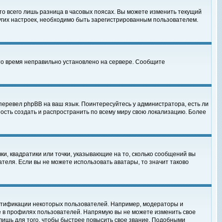
то всего лишь разница в часовых поясах. Вы можете изменить текущий
ругих настроек, необходимо быть зарегистрированным пользователем.
 что время неправильно установлено на сервере. Сообщите
перевел phpBB на ваш язык. Поинтересуйтесь у администратора, есть ли
ность создать и распространить по всему миру свою локализацию. Более
ки, квадратики или точки, указывающие на то, сколько сообщений вы
ателя. Если вы не можете использовать аватары, то значит таково
нтификации некоторых пользователей. Например, модераторы и
е в профилях пользователей. Напрямую вы не можете изменить свое
лишь для того, чтобы быстрее повысить свое звание. Подобными