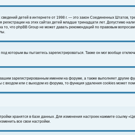
чных сведений детей в интернете от 1998 г. — это закон Соединенных Штатов
 регистрации на этих сайтах детей младше тринадцати лет. Допустимо нали
а то, что phpBB Group не может давать рекомендаций по правовым вопросам
лы.
 под которым вы пытаетесь зарегистрироваться. Также он мог вообще отклю
 вашим зарегистрированным именем на форуме, а также выполняет другие фун
с входом или с выходом из форума, то функция удаления cookies может пом
тройки хранятся в базе данных. Для изменения настроек нажмите ссылку «Ц
изменить все свои настройки.