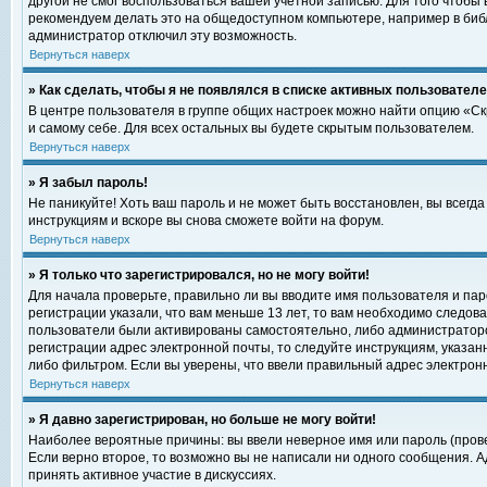
другой не смог воспользоваться вашей учетной записью. Для того чтобы
рекомендуем делать это на общедоступном компьютере, например в библи
администратор отключил эту возможность.
Вернуться наверх
» Как сделать, чтобы я не появлялся в списке активных пользовател
В центре пользователя в группе общих настроек можно найти опцию «С
и самому себе. Для всех остальных вы будете скрытым пользователем.
Вернуться наверх
» Я забыл пароль!
Не паникуйте! Хоть ваш пароль и не может быть восстановлен, вы всегд
инструкциям и вскоре вы снова сможете войти на форум.
Вернуться наверх
» Я только что зарегистрировался, но не могу войти!
Для начала проверьте, правильно ли вы вводите имя пользователя и пар
регистрации указали, что вам меньше 13 лет, то вам необходимо следова
пользователи были активированы самостоятельно, либо администратором
регистрации адрес электронной почты, то следуйте инструкциям, указан
либо фильтром. Если вы уверены, что ввели правильный адрес электрон
Вернуться наверх
» Я давно зарегистрирован, но больше не могу войти!
Наиболее вероятные причины: вы ввели неверное имя или пароль (прове
Если верно второе, то возможно вы не написали ни одного сообщения. 
принять активное участие в дискуссиях.