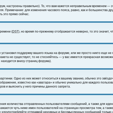
ум, настроены правильно). То, что вам кажется неправильным временем — э
еля. Примечание: для изменения часового пояса, равно, как и большинства д
ь это прямо сейчас.
времени (
DST
), но время по-прежнему отображается неверно, то это значит,
е установил поддержку вашего языка на форуме, или же просто никто еще не 
 пакета не существует, то не стесняйтесь — у вас имеется прекрасная возмож
 находится внизу страниц форума).
артинки. Одно из них может относиться к вашему званию, обычно это звёздоч
зображение, известно как «аватара» и обычно уникально для каждого пользов
ов и выяснить у него причины данного запрета.
ения количества отправленных пользователями сообщений, а также для иде
ажаются чуть ниже имен пользователей на страницах просмотра тем, а такж
не злоупотребляйте отправкой ненужных и бессмысленных сообщений только 