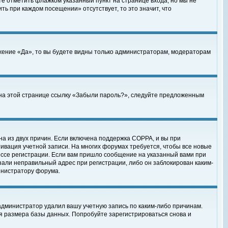
те отметить флажком указанный пункт на странице входа, но мы не
ть при каждом посещении» отсутствует, то это значит, что
жение «Да», то вы будете видны только администраторам, модераторам
е на этой странице ссылку «Забыли пароль?», следуйте предложенным
на из двух причин. Если включена поддержка COPPA, и вы при
ктивация учетной записи. На многих форумах требуется, чтобы все новые
ессе регистрации. Если вам пришло сообщение на указанный вами при
зали неправильный адрес при регистрации, либо он заблокирован каким-
инистратору форума.
администратор удалил вашу учетную запись по каким-либо причинам.
я размера базы данных. Попробуйте зарегистрироваться снова и