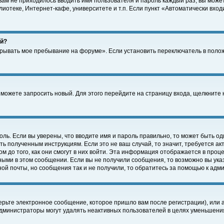
 вам не приходилось вводить имя пользователя и пароль каждый раз, вы може
отеке, Интернет-кафе, университете и т.п. Если пункт «Автоматически входи
ей?
крывать мое пребывание на форуме». Если установить переключатель в поло
а можете запросить новый. Для этого перейдите на страницу входа, щелкнит
оль. Если вы уверены, что вводите имя и пароль правильно, то может быть од
ть полученным инструкциям. Если это не ваш случай, то значит, требуется а
 до того, как они смогут в них войти. Эта информация отображается в проц
ными в этом сообщении. Если вы не получили сообщения, то возможно вы ука
ной почты, но сообщения так и не получили, то обратитесь за помощью к адм
рьте электронное сообщение, которое пришло вам после регистрации), или 
Администраторы могут удалять неактивных пользователей в целях уменьшени