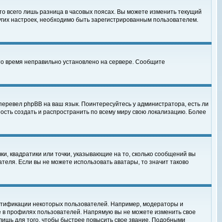
то всего лишь разница в часовых поясах. Вы можете изменить текущий
ругих настроек, необходимо быть зарегистрированным пользователем.
 что время неправильно установлено на сервере. Сообщите
перевел phpBB на ваш язык. Поинтересуйтесь у администратора, есть ли
ность создать и распространить по всему миру свою локализацию. Более
ки, квадратики или точки, указывающие на то, сколько сообщений вы
ателя. Если вы не можете использовать аватары, то значит таково
нтификации некоторых пользователей. Например, модераторы и
е в профилях пользователей. Напрямую вы не можете изменить свое
лишь для того, чтобы быстрее повысить свое звание. Подобными