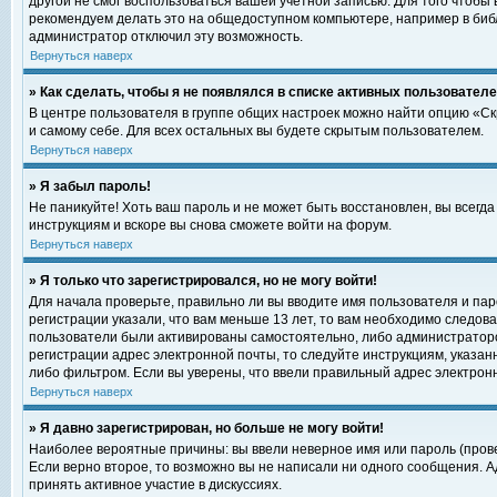
другой не смог воспользоваться вашей учетной записью. Для того чтобы
рекомендуем делать это на общедоступном компьютере, например в библи
администратор отключил эту возможность.
Вернуться наверх
» Как сделать, чтобы я не появлялся в списке активных пользовател
В центре пользователя в группе общих настроек можно найти опцию «С
и самому себе. Для всех остальных вы будете скрытым пользователем.
Вернуться наверх
» Я забыл пароль!
Не паникуйте! Хоть ваш пароль и не может быть восстановлен, вы всегд
инструкциям и вскоре вы снова сможете войти на форум.
Вернуться наверх
» Я только что зарегистрировался, но не могу войти!
Для начала проверьте, правильно ли вы вводите имя пользователя и пар
регистрации указали, что вам меньше 13 лет, то вам необходимо следова
пользователи были активированы самостоятельно, либо администратором
регистрации адрес электронной почты, то следуйте инструкциям, указан
либо фильтром. Если вы уверены, что ввели правильный адрес электрон
Вернуться наверх
» Я давно зарегистрирован, но больше не могу войти!
Наиболее вероятные причины: вы ввели неверное имя или пароль (прове
Если верно второе, то возможно вы не написали ни одного сообщения. 
принять активное участие в дискуссиях.