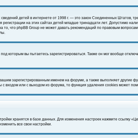
чных сведений детей в интернете от 1998 г. — это закон Соединенных Штатов
 регистрации на этих сайтах детей младше тринадцати лет. Допустимо нали
а то, что phpBB Group не может давать рекомендаций по правовым вопросам
лы.
 под которым вы пытаетесь зарегистрироваться. Также он мог вообще отклю
 вашим зарегистрированным именем на форуме, а также выполняет другие фун
с входом или с выходом из форума, то функция удаления cookies может пом
тройки хранятся в базе данных. Для изменения настроек нажмите ссылку «Ц
изменить все свои настройки.