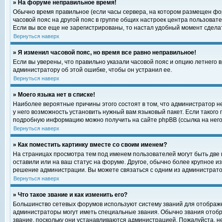
» На форуме неправильное время!
Обычно время правильное (если часы сервера, на котором размещен фор
часовой пояс на другой пояс в группе общих настроек центра пользоват
Если вы все еще не зарегистрированы, то настал удобный момент сделат
Вернуться наверх
» Я изменил часовой пояс, но время все равно неправильное!
Если вы уверены, что правильно указали часовой пояс и опцию летнего 
администратору об этой ошибке, чтобы он устранил ее.
Вернуться наверх
» Моего языка нет в списке!
Наиболее вероятные причины этого состоят в том, что администратор н
у него возможность установить нужный вам языковый пакет. Если такого
подробную информацию можно получить на сайте phpBB (ссылка на него
Вернуться наверх
» Как поместить картинку вместе со своим именем?
На страницах просмотра тем под именем пользователей могут быть две к
оставили или на ваш статус на форуме. Другое, обычно более крупное и
решение администрации. Вы можете связаться с одним из администратор
Вернуться наверх
» Что такое звание и как изменить его?
Большинство сетевых форумов используют систему званий для отображ
администраторы могут иметь специальные звания. Обычно звания отобр
звание, поскольку они устанавливаются администрацией. Пожалуйста, 