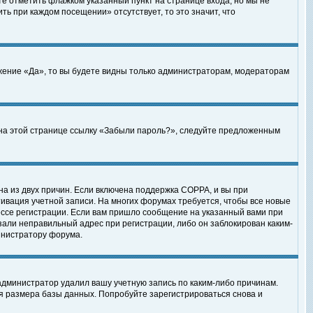
те отметить флажком указанный пункт на странице входа, но мы не
ть при каждом посещении» отсутствует, то это значит, что
жение «Да», то вы будете видны только администраторам, модераторам
е на этой странице ссылку «Забыли пароль?», следуйте предложенным
на из двух причин. Если включена поддержка COPPA, и вы при
ктивация учетной записи. На многих форумах требуется, чтобы все новые
ессе регистрации. Если вам пришло сообщение на указанный вами при
зали неправильный адрес при регистрации, либо он заблокирован каким-
инистратору форума.
администратор удалил вашу учетную запись по каким-либо причинам.
я размера базы данных. Попробуйте зарегистрироваться снова и