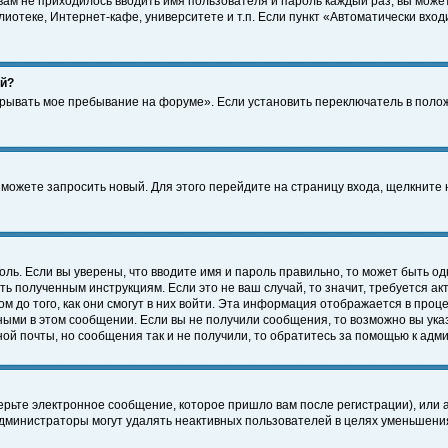
 вам не приходилось вводить имя пользователя и пароль каждый раз, вы може
отеке, Интернет-кафе, университете и т.п. Если пункт «Автоматически входи
ей?
крывать мое пребывание на форуме». Если установить переключатель в поло
а можете запросить новый. Для этого перейдите на страницу входа, щелкнит
оль. Если вы уверены, что вводите имя и пароль правильно, то может быть од
ть полученным инструкциям. Если это не ваш случай, то значит, требуется а
 до того, как они смогут в них войти. Эта информация отображается в проц
ными в этом сообщении. Если вы не получили сообщения, то возможно вы ука
ной почты, но сообщения так и не получили, то обратитесь за помощью к адм
рьте электронное сообщение, которое пришло вам после регистрации), или 
Администраторы могут удалять неактивных пользователей в целях уменьшени