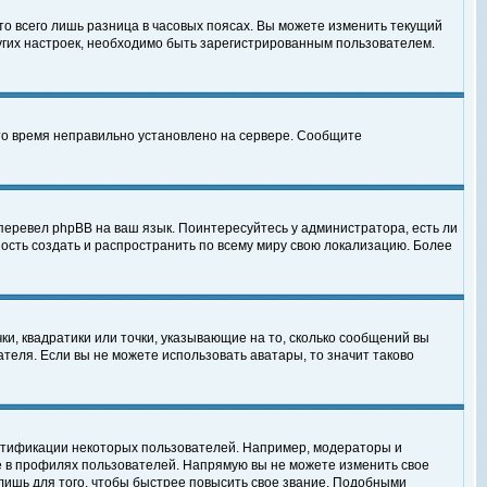
то всего лишь разница в часовых поясах. Вы можете изменить текущий
ругих настроек, необходимо быть зарегистрированным пользователем.
 что время неправильно установлено на сервере. Сообщите
перевел phpBB на ваш язык. Поинтересуйтесь у администратора, есть ли
ность создать и распространить по всему миру свою локализацию. Более
ки, квадратики или точки, указывающие на то, сколько сообщений вы
ателя. Если вы не можете использовать аватары, то значит таково
нтификации некоторых пользователей. Например, модераторы и
е в профилях пользователей. Напрямую вы не можете изменить свое
лишь для того, чтобы быстрее повысить свое звание. Подобными