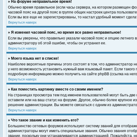
» На форуме неправильное время!
Обычно время правильное (если часы сервера, на котором размещен фор
часовой пояс на другой пояс в группе общих настроек центра пользоват
Если вы все еще не зарегистрированы, то настал удобный момент сделат
Вернуться наверх
» Я изменил часовой пояс, но время все равно неправильное!
Если вы уверены, что правильно указали часовой пояс и опцию летнего 
администратору об этой ошибке, чтобы он устранил ее.
Вернуться наверх
» Моего языка нет в списке!
Наиболее вероятные причины этого состоят в том, что администратор н
у него возможность установить нужный вам языковый пакет. Если такого
подробную информацию можно получить на сайте phpBB (ссылка на него
Вернуться наверх
» Как поместить картинку вместе со своим именем?
На страницах просмотра тем под именем пользователей могут быть две к
оставили или на ваш статус на форуме. Другое, обычно более крупное и
решение администрации. Вы можете связаться с одним из администратор
Вернуться наверх
» Что такое звание и как изменить его?
Большинство сетевых форумов используют систему званий для отображ
администраторы могут иметь специальные звания. Обычно звания отобр
звание, поскольку они устанавливаются администрацией. Пожалуйста, 