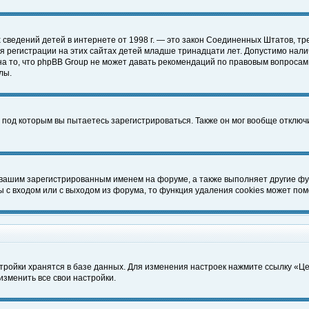
чных сведений детей в интернете от 1998 г. — это закон Соединенных Штатов
 регистрации на этих сайтах детей младше тринадцати лет. Допустимо нали
а то, что phpBB Group не может давать рекомендаций по правовым вопросам
лы.
 под которым вы пытаетесь зарегистрироваться. Также он мог вообще отклю
 вашим зарегистрированным именем на форуме, а также выполняет другие фун
с входом или с выходом из форума, то функция удаления cookies может пом
тройки хранятся в базе данных. Для изменения настроек нажмите ссылку «Ц
изменить все свои настройки.