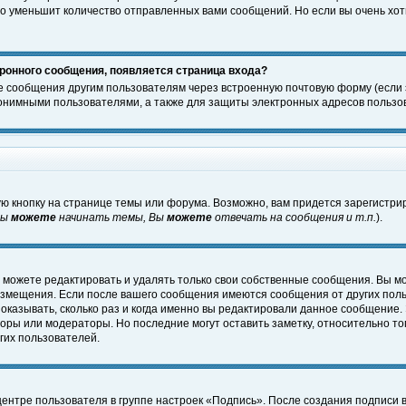
о уменьшит количество отправленных вами сообщений. Но если вы очень хоти
ронного сообщения, появляется страница входа?
е сообщения другим пользователям через встроенную почтовую форму (если
нимными пользователями, а также для защиты электронных адресов пользов
ю кнопку на странице темы или форума. Возможно, вам придется зарегистри
Вы
можете
начинать темы, Вы
можете
отвечать на сообщения и т.п.
).
 можете редактировать и удалять только свои собственные сообщения. Вы м
размещения. Если после вашего сообщения имеются сообщения от других пол
оказывать, сколько раз и когда именно вы редактировали данное сообщение.
оры или модераторы. Но последние могут оставить заметку, относительно т
гих пользователей.
центре пользователя в группе настроек «Подпись». После создания подписи