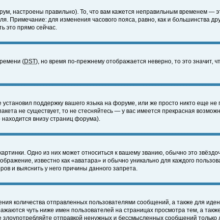
ум, настроены правильно). То, что вам кажется неправильным временем — э
еля. Примечание: для изменения часового пояса, равно, как и большинства д
ь это прямо сейчас.
времени (
DST
), но время по-прежнему отображается неверно, то это значит,
е установил поддержку вашего языка на форуме, или же просто никто еще не 
 пакета не существует, то не стесняйтесь — у вас имеется прекрасная возмож
 находится внизу страниц форума).
артинки. Одно из них может относиться к вашему званию, обычно это звёздоч
зображение, известно как «аватара» и обычно уникально для каждого пользов
ов и выяснить у него причины данного запрета.
ения количества отправленных пользователями сообщений, а также для иде
ажаются чуть ниже имен пользователей на страницах просмотра тем, а такж
не злоупотребляйте отправкой ненужных и бессмысленных сообщений только 