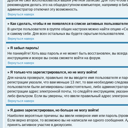
другой не смог воспользоваться вашей учетной записью. Для того чтобы
рекомендуем делать это на общедоступном компьютере, например в библи
администратор отключил эту возможность.
Вернуться наверх
» Как сделать, чтобы я не появлялся в списке активных пользовател
В центре пользователя в группе общих настроек можно найти опцию «С
и самому себе. Для всех остальных вы будете скрытым пользователем.
Вернуться наверх
» Я забыл пароль!
Не паникуйте! Хоть ваш пароль и не может быть восстановлен, вы всегд
инструкциям и вскоре вы снова сможете войти на форум.
Вернуться наверх
» Я только что зарегистрировался, но не могу войти!
Для начала проверьте, правильно ли вы вводите имя пользователя и пар
регистрации указали, что вам меньше 13 лет, то вам необходимо следова
пользователи были активированы самостоятельно, либо администратором
регистрации адрес электронной почты, то следуйте инструкциям, указан
либо фильтром. Если вы уверены, что ввели правильный адрес электрон
Вернуться наверх
» Я давно зарегистрирован, но больше не могу войти!
Наиболее вероятные причины: вы ввели неверное имя или пароль (прове
Если верно второе, то возможно вы не написали ни одного сообщения. 
принять активное участие в дискуссиях.