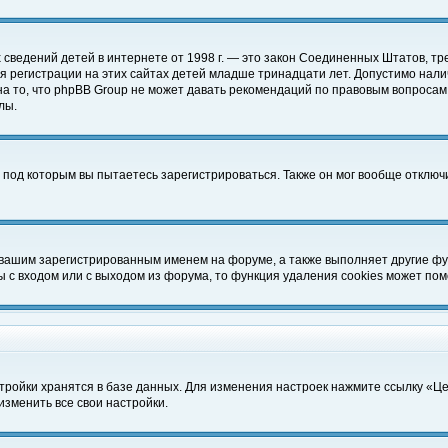
чных сведений детей в интернете от 1998 г. — это закон Соединенных Штатов
 регистрации на этих сайтах детей младше тринадцати лет. Допустимо нали
а то, что phpBB Group не может давать рекомендаций по правовым вопросам
лы.
 под которым вы пытаетесь зарегистрироваться. Также он мог вообще отклю
 вашим зарегистрированным именем на форуме, а также выполняет другие фун
с входом или с выходом из форума, то функция удаления cookies может пом
тройки хранятся в базе данных. Для изменения настроек нажмите ссылку «Ц
изменить все свои настройки.