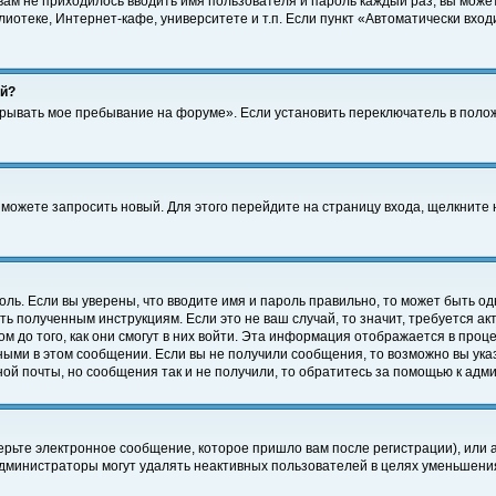
 вам не приходилось вводить имя пользователя и пароль каждый раз, вы може
отеке, Интернет-кафе, университете и т.п. Если пункт «Автоматически входи
ей?
крывать мое пребывание на форуме». Если установить переключатель в поло
а можете запросить новый. Для этого перейдите на страницу входа, щелкнит
оль. Если вы уверены, что вводите имя и пароль правильно, то может быть од
ть полученным инструкциям. Если это не ваш случай, то значит, требуется а
 до того, как они смогут в них войти. Эта информация отображается в проц
ными в этом сообщении. Если вы не получили сообщения, то возможно вы ука
ной почты, но сообщения так и не получили, то обратитесь за помощью к адм
рьте электронное сообщение, которое пришло вам после регистрации), или 
Администраторы могут удалять неактивных пользователей в целях уменьшени