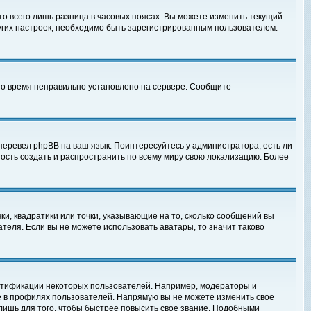
то всего лишь разница в часовых поясах. Вы можете изменить текущий
ругих настроек, необходимо быть зарегистрированным пользователем.
 что время неправильно установлено на сервере. Сообщите
перевел phpBB на ваш язык. Поинтересуйтесь у администратора, есть ли
ность создать и распространить по всему миру свою локализацию. Более
ки, квадратики или точки, указывающие на то, сколько сообщений вы
ателя. Если вы не можете использовать аватары, то значит таково
нтификации некоторых пользователей. Например, модераторы и
е в профилях пользователей. Напрямую вы не можете изменить свое
лишь для того, чтобы быстрее повысить свое звание. Подобными