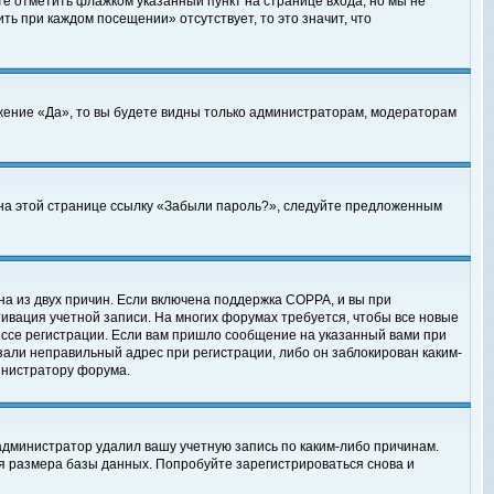
те отметить флажком указанный пункт на странице входа, но мы не
ть при каждом посещении» отсутствует, то это значит, что
жение «Да», то вы будете видны только администраторам, модераторам
е на этой странице ссылку «Забыли пароль?», следуйте предложенным
на из двух причин. Если включена поддержка COPPA, и вы при
ктивация учетной записи. На многих форумах требуется, чтобы все новые
ессе регистрации. Если вам пришло сообщение на указанный вами при
зали неправильный адрес при регистрации, либо он заблокирован каким-
инистратору форума.
администратор удалил вашу учетную запись по каким-либо причинам.
я размера базы данных. Попробуйте зарегистрироваться снова и