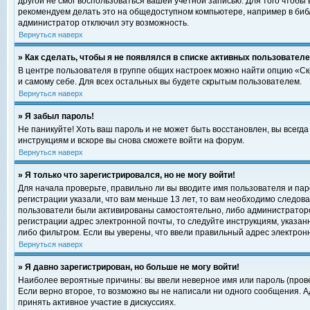
другой не смог воспользоваться вашей учетной записью. Для того чтобы
рекомендуем делать это на общедоступном компьютере, например в библи
администратор отключил эту возможность.
Вернуться наверх
» Как сделать, чтобы я не появлялся в списке активных пользовател
В центре пользователя в группе общих настроек можно найти опцию «С
и самому себе. Для всех остальных вы будете скрытым пользователем.
Вернуться наверх
» Я забыл пароль!
Не паникуйте! Хоть ваш пароль и не может быть восстановлен, вы всегд
инструкциям и вскоре вы снова сможете войти на форум.
Вернуться наверх
» Я только что зарегистрировался, но не могу войти!
Для начала проверьте, правильно ли вы вводите имя пользователя и пар
регистрации указали, что вам меньше 13 лет, то вам необходимо следова
пользователи были активированы самостоятельно, либо администратором
регистрации адрес электронной почты, то следуйте инструкциям, указан
либо фильтром. Если вы уверены, что ввели правильный адрес электрон
Вернуться наверх
» Я давно зарегистрирован, но больше не могу войти!
Наиболее вероятные причины: вы ввели неверное имя или пароль (прове
Если верно второе, то возможно вы не написали ни одного сообщения. 
принять активное участие в дискуссиях.