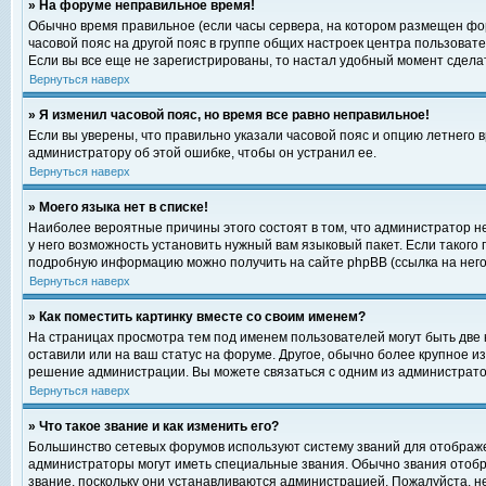
» На форуме неправильное время!
Обычно время правильное (если часы сервера, на котором размещен фор
часовой пояс на другой пояс в группе общих настроек центра пользоват
Если вы все еще не зарегистрированы, то настал удобный момент сделат
Вернуться наверх
» Я изменил часовой пояс, но время все равно неправильное!
Если вы уверены, что правильно указали часовой пояс и опцию летнего 
администратору об этой ошибке, чтобы он устранил ее.
Вернуться наверх
» Моего языка нет в списке!
Наиболее вероятные причины этого состоят в том, что администратор н
у него возможность установить нужный вам языковый пакет. Если такого
подробную информацию можно получить на сайте phpBB (ссылка на него
Вернуться наверх
» Как поместить картинку вместе со своим именем?
На страницах просмотра тем под именем пользователей могут быть две к
оставили или на ваш статус на форуме. Другое, обычно более крупное и
решение администрации. Вы можете связаться с одним из администратор
Вернуться наверх
» Что такое звание и как изменить его?
Большинство сетевых форумов используют систему званий для отображ
администраторы могут иметь специальные звания. Обычно звания отобр
звание, поскольку они устанавливаются администрацией. Пожалуйста, 