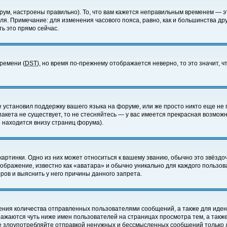
ум, настроены правильно). То, что вам кажется неправильным временем — э
еля. Примечание: для изменения часового пояса, равно, как и большинства д
ь это прямо сейчас.
времени (
DST
), но время по-прежнему отображается неверно, то это значит,
е установил поддержку вашего языка на форуме, или же просто никто еще не 
 пакета не существует, то не стесняйтесь — у вас имеется прекрасная возмож
 находится внизу страниц форума).
артинки. Одно из них может относиться к вашему званию, обычно это звёздоч
зображение, известно как «аватара» и обычно уникально для каждого пользов
ов и выяснить у него причины данного запрета.
ения количества отправленных пользователями сообщений, а также для иде
ажаются чуть ниже имен пользователей на страницах просмотра тем, а такж
не злоупотребляйте отправкой ненужных и бессмысленных сообщений только 